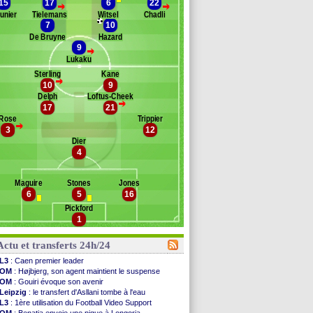
15
17
6
22
>
>
unier
Tielemans
Witsel
Chadli
ermaelen
7
10
ignolet
De Bruyne
Hazard
ertens
9
>
anuzaj
Lukaku
azard
Sterling
Kane
>
Ferreira Carrasco
10
9
Banc des remplaçants
Angleterre
llaini
Delph
Loftus-Cheek
>
17
21
oung
endoncker
Rose
Trippier
lker
embélé
>
3
12
rdy
asteels
Dier
elbeck
oyata
4
ashford
atshuayi
ope
Maguire
Stones
Jones
ingard
6
5
16
enderson
Pickford
hill
1
utland
i
Actu et transferts 24h/24
nold
L3
: Caen premier leader
OM
: Højbjerg, son agent maintient le suspense
OM
: Gouiri évoque son avenir
Leipzig
: le transfert d'Asllani tombe à l'eau
L3
: 1ère utilisation du Football Video Support