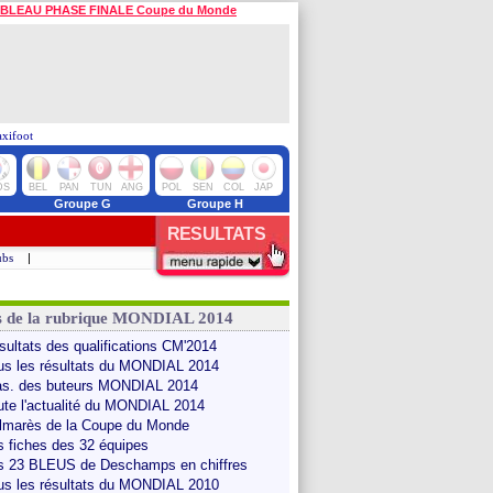
BLEAU PHASE FINALE Coupe du Monde
axifoot
DS
BEL
PAN
TUN
ANG
POL
SEN
COL
JAP
Groupe G
Groupe H
RESULTATS
ubs
|
s de la rubrique MONDIAL 2014
sultats des qualifications CM'2014
us les résultats du MONDIAL 2014
as. des buteurs MONDIAL 2014
ute l'actualité du MONDIAL 2014
lmarès de la Coupe du Monde
s fiches des 32 équipes
s 23 BLEUS de Deschamps en chiffres
us les résultats du MONDIAL 2010