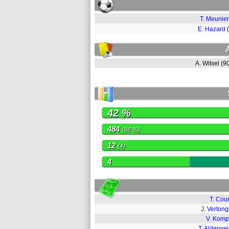
T. Meunier
E. Hazard
A. Witsel (
42 %
484
(86 %)
12
(4)
4
T. Cour
J. Verton
V. Kom
T. Alderwei