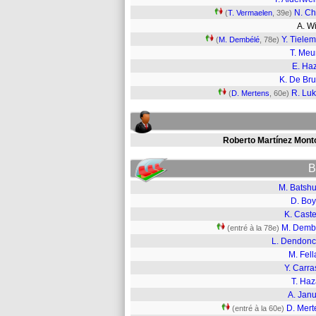
N. Ch
(
T. Vermaelen
, 39e)
A. W
Y. Tiele
(
M. Dembélé
, 78e)
T. Meu
E. Ha
K. De Br
R. Lu
(
D. Mertens
, 60e)
Roberto Martínez Monto
B
M. Batshu
D. Boy
K. Cast
M. Demb
(entré à la 78e)
L. Dendonc
M. Fell
Y. Carr
T. Haz
A. Janu
D. Mert
(entré à la 60e)