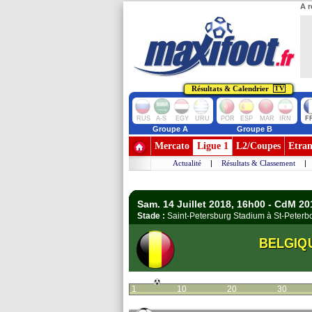
A r
Résultats & Calendrier
TV
RUS
A-S
EGY
URU
POR
ESP
MAR
IRN
F
Groupe A
Groupe B
Mercato
Ligue 1
L2/Coupes
Etran
Actualité
|
Résultats & Classement
|
Sam. 14 Juillet 2018, 16h00 - CdM 20
Stade :
Saint-Petersburg Stadium à St-Peter
BELGIQ
1
10
20
30