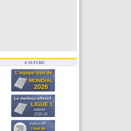
A SUIVRE
L'equipe type de
MONDIAL
2026
Le meilleur effectif
LIGUE 1
saison
2025-26
Indice MF :
l'état de