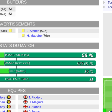
BUTEURS
To
To
(4e)
(82e)
AVERTISSEMENTS
90+3e)
J. Stones
(52e)
H. Maguire
(76e)
STATS DU MATCH
58 %
POSSESSION
(%)
PASSES
679
(réussies %)
(91 %)
TIRS
15
(cadrés)
(6)
FAUTES SUBIES
11
EQUIPES
tois
J. Pickford
ghen
H. Maguire
pany
J. Stones
reld
P. Jones