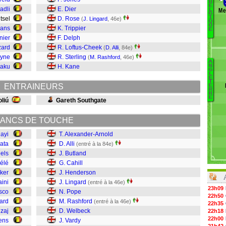
B
E
adli
E. Dier
Me
L
V
G
I
itsel
D. Rose
(
J. Lingard
, 46e)
Q
M
U
mans
K. Trippier
E
M
nier
F. Delph
J
zard
R. Loftus-Cheek
(
D. Alli
, 84e)
H
uyne
R. Sterling
(
M. Rashford
, 46e)
A
kaku
H. Kane
N
Fe
G
L
Y
E
D
T
ENTRAINEURS
E
Wa
D
R
R
Va
C
E
liú
Gareth Southgate
W
B
R
B
ANCS DE TOUCHE
P
L
ayi
T. Alexander-Arnold
H
ata
D. Alli
(entré à la 84e)
Ca
eels
J. Butland
B
élé
G. Cahill
All
ker
J. Henderson
Ar
aini
J. Lingard
(entré à la 46e)
23h09
asco
N. Pope
22h50
ard
M. Rashford
(entré à la 46e)
22h35
zaj
D. Welbeck
22h18
22h00
ens
J. Vardy