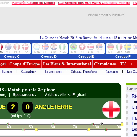
etenir :
Palmarès Coupe du Monde
-
Classement des BUTEURS Coupe du Monde
-
TA
emplacement publicitaire
La Coupe du Monde 2018 en Russie, du 14 juin au 15 juillet, sur M
RA
AUS
PER
DAN
ARG
ISL
CRO
NGA
BRE
SUI
C-R
SRB
ALL
MEX
SUE
C
Groupe C
Groupe D
Groupe E
Groupe F
ger
Coupe d'Europe
Les Bleus & International
Chroniques
TV
+
Buteurs
|
Calendrier
|
Equipe type
|
Tableau Transferts
|
Palmarès
|
Les Cl
Lien
18 - Match pour la 3e place
bourg |
Spectateurs :
- |
Arbitre :
Alireza Faghani
Ré
To
2
0
UE
ANGLETERRE
Cl
To
(mi-tps: 1-0)
Pa
Le
40
50
60
70
80
90
Le
To