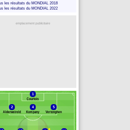
us les résultats du MONDIAL 2018
us les résultats du MONDIAL 2022
emplacement publicitaire
1
Courtois
2
4
5
Alderweireld
Kompany
Vertonghen
Banc des remplaçants
Belgique