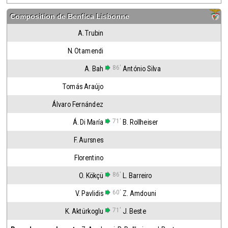
Composition de
Benfica Lisbonne
A. Trubin
N. Otamendi
86'
A. Bah
António Silva
Tomás Araújo
Álvaro Fernández
71'
Á. Di María
B. Rollheiser
F. Aursnes
Florentino
86'
O. Kökçü
L. Barreiro
60'
V. Pavlidis
Z. Amdouni
71'
K. Aktürkoglu
J. Beste