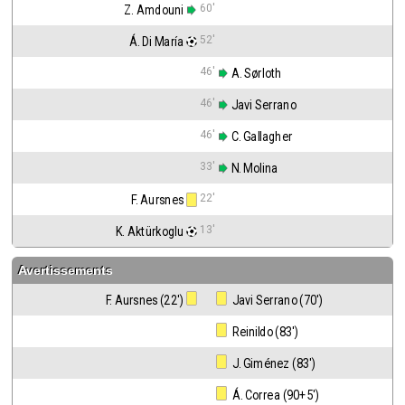
60'
Z. Amdouni
52'
Á. Di María
46'
 A. Sørloth
46'
 Javi Serrano
46'
 C. Gallagher
33'
 N. Molina
22'
F. Aursnes
13'
K. Aktürkoglu
Avertissements
F. Aursnes (22')
 Javi Serrano (70')
 Reinildo (83')
 J. Giménez (83')
 Á. Correa (90+5')