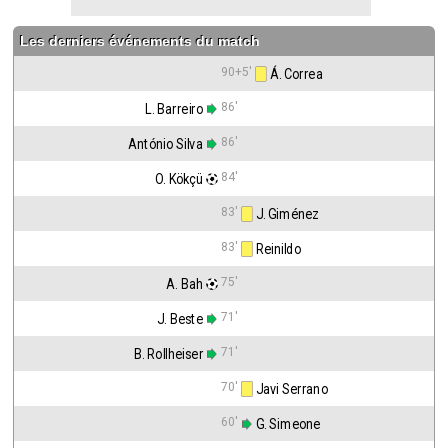
Les derniers événements du match
90+5'
 Á. Correa
86'
L. Barreiro
86'
António Silva
84'
O. Kökçü
83'
 J. Giménez
83'
 Reinildo
75'
A. Bah
71'
J. Beste
71'
B. Rollheiser
70'
 Javi Serrano
60'
 G. Simeone