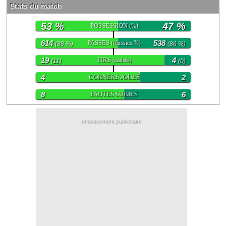
Stats du match
Contact / Signaler un bug
53 %
47 %
POSSESSION
(%)
Recrutement Maxifoot
614
PASSES
538
(réussies %)
(88 %)
(86 %)
Mentions légales
19
TIRS
4
(cadrés)
(11)
(0)
site web Maxifoot.fr
4
CORNERS JOUES
2
8
FAUTES SUBIES
6
emplacement publicitaire