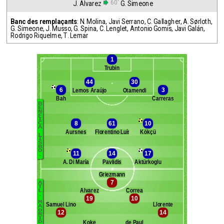
60'
J. Alvarez
G. Simeone
Banc des remplaçants
:
N. Molina
,
Javi Serrano
,
C. Gallagher
,
A. Sørloth
,
G. Simeone
,
J. Musso
,
G. Spina
,
C. Lenglet
,
Antonio Gomis
,
Javi Galán
,
Rodrigo Riquelme
,
T. Lemar