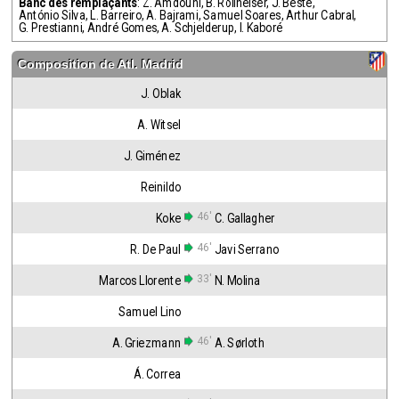
Banc des remplaçants
:
Z. Amdouni
,
B. Rollheiser
,
J. Beste
,
António Silva
,
L. Barreiro
,
A. Bajrami
,
Samuel Soares
,
Arthur Cabral
,
G. Prestianni
,
André Gomes
,
A. Schjelderup
,
I. Kaboré
Composition de
Atl. Madrid
J. Oblak
A. Witsel
J. Giménez
Reinildo
46'
Koke
C. Gallagher
46'
R. De Paul
Javi Serrano
33'
Marcos Llorente
N. Molina
Samuel Lino
46'
A. Griezmann
A. Sørloth
Á. Correa