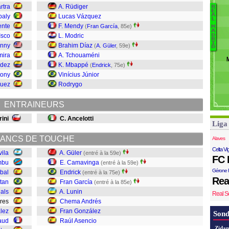
Ru
rtra
A. Rüdiger
R
E
B
A
baly
Lucas Vázquez
L
Áv
ente
F. Mendy
(
Fran García
, 85e)
M
A
F
Isco
L. Modric
D
R
C
I
nny
Brahim Díaz
(
A. Güler
, 59e)
D
Lu
mira
A. Tchouaméni
F
ndez
K. Mbappé
(
Endrick
, 75e)
E
tony
Vinícius Júnior
C
guez
Rodrygo
Gü
ENTRAINEURS
rini
C. Ancelotti
Liga
ANCS DE TOUCHE
Alaves
Celta Vi
vila
A. Güler
(entré à la 59e)
FC 
mbu
E. Camavinga
(entré à la 59e)
Gérone 
ibal
Endrick
(entré à la 75e)
Rea
tan
Fran García
(entré à la 85e)
als
A. Lunin
Real S
ores
Chema Andrés
lez
Fran González
Sond
aud
Raúl Asencio
Zidan