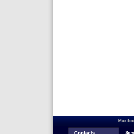
Maxifoo
Serv
Contacts