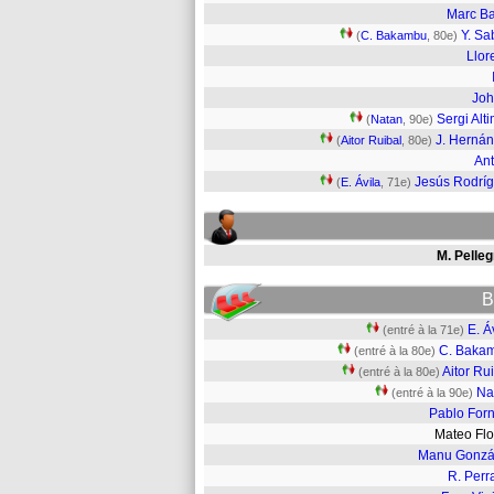
Marc Ba
Y. Sa
(
C. Bakambu
, 80e)
Llor
Joh
Sergi Alti
(
Natan
, 90e)
J. Herná
(
Aitor Ruibal
, 80e)
An
Jesús Rodrí
(
E. Ávila
, 71e)
M. Pelleg
B
E. Á
(entré à la 71e)
C. Baka
(entré à la 80e)
Aitor Ru
(entré à la 80e)
Na
(entré à la 90e)
Pablo Forn
Mateo Fl
Manu Gonzá
R. Perr