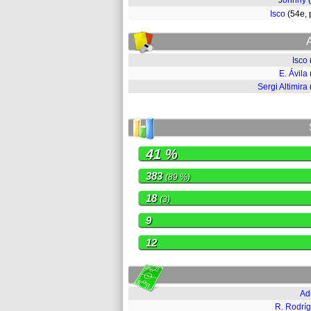
Johnny
Isco
(54e,
Isco
E. Ávila
Sergi Altimira
41 %
383
(89 %)
18
(3)
9
12
Ad
R. Rodrí