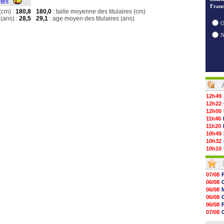
ites
Franc
(cm) :
180,8
180,0
: taille moyenne des titulaires (cm)
(ans) :
28,5
29,1
: age moyen des titulaires (ans)
O
12h49
12h22
12h00
11h46
11h20
10h49
10h32
10h10
09h49
09h35
09h08
07/08
08h54
06/08
08h32
06/08
07/08
06/08
07/08
06/08
07/08
07/08
07/08
06/08
07/08