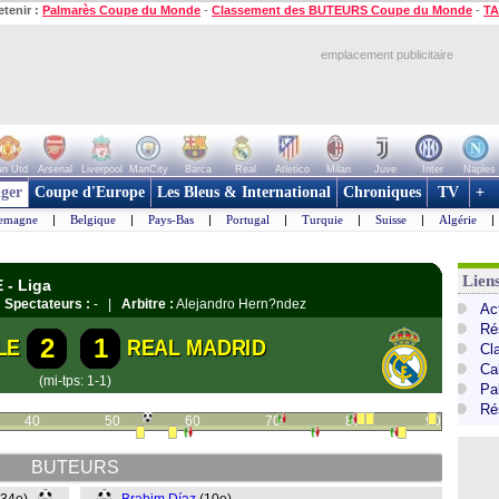
etenir :
Palmarès Coupe du Monde
-
Classement des BUTEURS Coupe du Monde
-
TA
emplacement publicitaire
n Utd
Arsenal
Liverpool
ManCity
Barca
Real
Atletico
Milan
Juve
Inter
Naples
ger
Coupe d'Europe
Les Bleus & International
Chroniques
TV
+
lemagne
|
Belgique
|
Pays-Bas
|
Portugal
|
Turquie
|
Suisse
|
Algérie
|
Lien
 - Liga
|
Spectateurs :
- |
Arbitre :
Alejandro Hern?ndez
Ac
Ré
2
1
LE
REAL MADRID
Cl
Cal
(mi-tps: 1-1)
Pa
Ré
40
50
60
70
80
90
BUTEURS