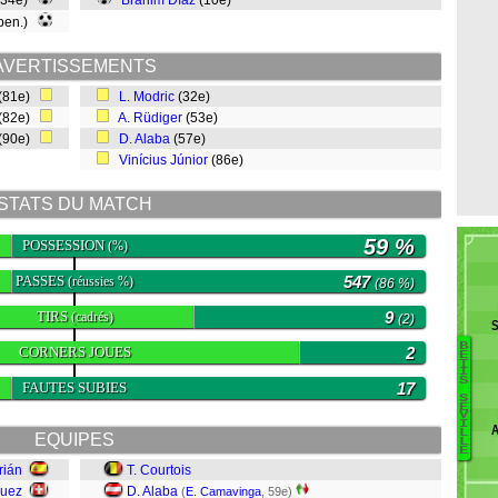
(34e)
Brahim Díaz
(10e)
 pen.)
AVERTISSEMENTS
(81e)
L. Modric
(32e)
(82e)
A. Rüdiger
(53e)
(90e)
D. Alaba
(57e)
Vinícius Júnior
(86e)
STATS DU MATCH
59 %
POSSESSION
(%)
PASSES
547
(réussies %)
(86 %)
TIRS
9
(cadrés)
(2)
S
B
CORNERS JOUES
2
E
T
I
F
S
FAUTES SUBIES
17
S
P
É
V
M
I
A
L
EQUIPES
F
L
E
F
rián
T. Courtois
Na
guez
D. Alaba
(
E. Camavinga
, 59e)