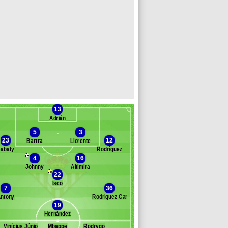
13
Adrián
5
3
23
12
Bartra
Llorente
abaly
Rodríguez
4
16
Banc des remplaçants
Betis Séville
Johnny
Altimira
22
ran Vieites
Isco
erraud
7
36
anu González
ntony
Rodríguez Caraballo
lores Lozano
19
ornals
Hernández
tan
Vinícius Júnior
Mbappe
Rodrygo