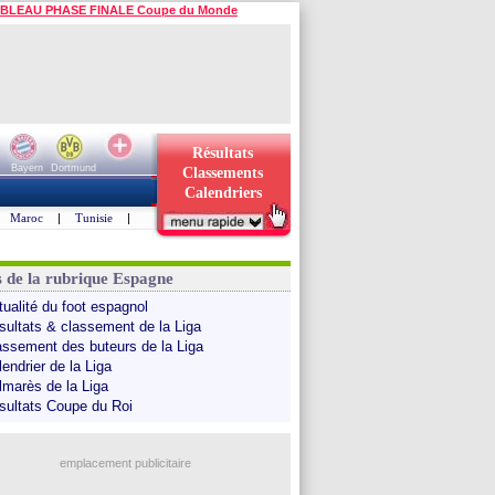
BLEAU PHASE FINALE Coupe du Monde
Résultats
Bayern
Dortmund
Classements
Calendriers
Maroc
|
Tunisie
|
s de la rubrique Espagne
tualité du foot espagnol
sultats & classement de la Liga
assement des buteurs de la Liga
endrier de la Liga
lmarès de la Liga
sultats Coupe du Roi
emplacement publicitaire