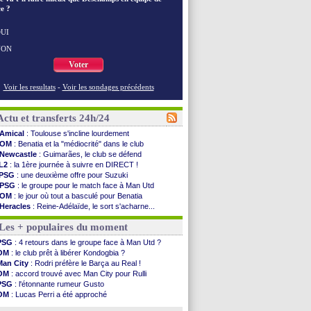
e ?
UI
NON
Voter
Voir les resultats
-
Voir les sondages précédents
Actu et transferts 24h/24
Amical
: Toulouse s'incline lourdement
OM
: Benatia et la "médiocrité" dans le club
Newcastle
: Guimarães, le club se défend
L2
: la 1ère journée à suivre en DIRECT !
PSG
: une deuxième offre pour Suzuki
PSG
: le groupe pour le match face à Man Utd
OM
: le jour où tout a basculé pour Benatia
Heracles
: Reine-Adélaïde, le sort s'acharne...
Monaco
: Mawissa a gravement blessé Uche
Les + populaires du moment
OM
: accord avec la Real Sociedad pour Aguerd
Barça
: Araujo va partir en prêt à Liverpool
PSG
: 4 retours dans le groupe face à Man Utd ?
OM
: Côme pousse pour Gouiri
OM
: le club prêt à libérer Kondogbia ?
Man Utd
: le groupe pour défier le PSG
Man City
: Rodri préfère le Barça au Real !
L3
: Caen premier leader
OM
: accord trouvé avec Man City pour Rulli
OM
: Højbjerg, son agent maintient le suspense
PSG
: l'étonnante rumeur Gusto
OM
: Gouiri évoque son avenir
OM
: Lucas Perri a été approché
Leipzig
: le transfert d'Asllani tombe à l'eau
OM
: une offre pour Bulka
L3
: 1ère utilisation du Football Video Support