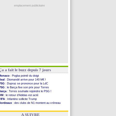
Ouganda
: Owori battu à mort à Kampala
OM
: Benatia envoie une pique à Longoria
emplacement publicitaire
illarreal
: Al-Ahli veut Pape Gueye
Lyon
: la dernière saison de Fonseca ?
OM
: un nouveau prétendant pour Højbjerg
Brest
: un gardien norvégien en approche ?
OM
: McCourt a versé 120 M€ en 2026
Voir les brèves précédentes
Ça a fait le buzz depuis 7 jours
Monaco
: Pogba pointé du doigt
Real
: Diomandé arrive pour 140 M€ !
PSG
: Dupraz se prononce pour la LdC
PSG
: le Barça fixe son prix pour Torres
Barça
: Torres souhaite rejoindre le PSG !
OM
: le retour d'Adidas est acté
FIFA
: Infantino sollicite Trump
Bordeaux
: des clubs de N1 montent au créneau
Argentine
: quand Medina recadre... sa mère
Real
: le démenti de Leipzig pour Diomandé
A SUIVRE