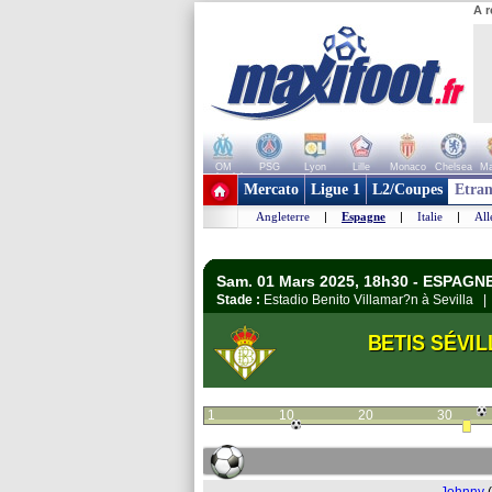
A r
OM
PSG
Lyon
Lille
Monaco
Chelsea
Ma
+ de clubs
Mercato
Ligue 1
L2/Coupes
Etran
Angleterre
|
Espagne
|
Italie
|
Al
Sam. 01 Mars 2025, 18h30 - ESPAGNE
Stade :
Estadio Benito Villamar?n à Sevilla 
BETIS SÉVIL
1
10
20
30