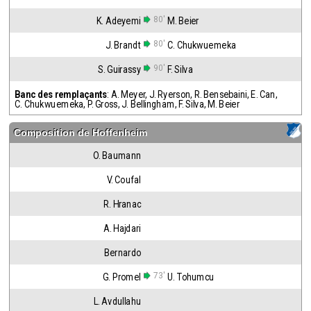
80'
K. Adeyemi
M. Beier
80'
J. Brandt
C. Chukwuemeka
90'
S. Guirassy
F. Silva
Banc des remplaçants
:
A. Meyer
,
J. Ryerson
,
R. Bensebaini
,
E. Can
,
C. Chukwuemeka
,
P. Gross
,
J. Bellingham
,
F. Silva
,
M. Beier
Composition de
Hoffenheim
O. Baumann
V. Coufal
R. Hranac
A. Hajdari
Bernardo
73'
G. Promel
U. Tohumcu
L. Avdullahu