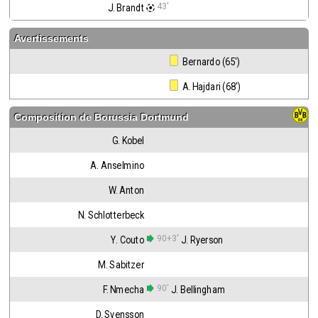
43'
J. Brandt
Avertissements
 Bernardo (65')
 A. Hajdari (68')
Composition de
Borussia Dortmund
G. Kobel
A. Anselmino
W. Anton
N. Schlotterbeck
90+3'
Y. Couto
J. Ryerson
M. Sabitzer
90'
F. Nmecha
J. Bellingham
D. Svensson