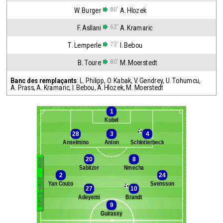
80'
W. Burger
A. Hlozek
62'
F. Asllani
A. Kramaric
73'
T. Lemperle
I. Bebou
80'
B. Toure
M. Moerstedt
Banc des remplaçants
:
L. Philipp
,
O. Kabak
,
V. Gendrey
,
U. Tohumcu
,
A. Prass
,
A. Kramaric
,
I. Bebou
,
A. Hlozek
,
M. Moerstedt