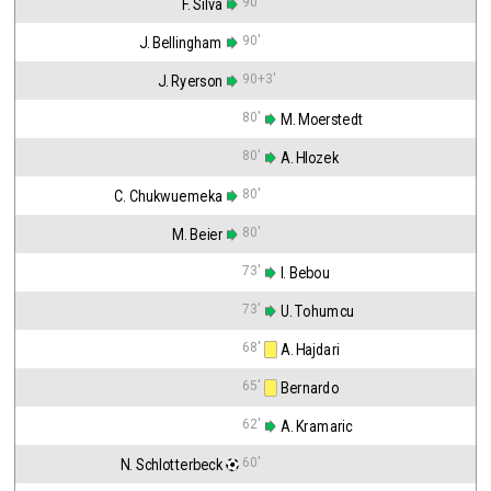
90'
F. Silva
90'
J. Bellingham
90+3'
J. Ryerson
80'
 M. Moerstedt
80'
 A. Hlozek
80'
C. Chukwuemeka
80'
M. Beier
73'
 I. Bebou
73'
 U. Tohumcu
68'
 A. Hajdari
65'
 Bernardo
62'
 A. Kramaric
60'
N. Schlotterbeck