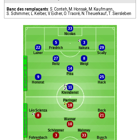
Banc des remplaçants
:
S. Conteh
,
M. Honsak
,
M. Kaufmann
,
S. Schimmer
,
L. Kerber
,
V. Eicher
,
O. Traoré
,
N. Theuerkauf
,
T. Siersleben