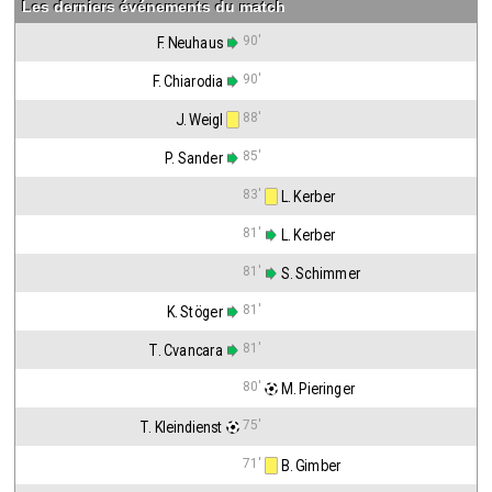
Les derniers événements du match
90'
F. Neuhaus
90'
F. Chiarodia
88'
J. Weigl
85'
P. Sander
83'
 L. Kerber
81'
 L. Kerber
81'
 S. Schimmer
81'
K. Stöger
81'
T. Cvancara
80'
 M. Pieringer
75'
T. Kleindienst
71'
 B. Gimber