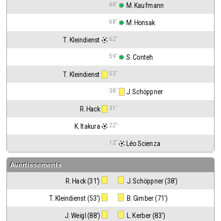
68'
 M. Kaufmann
68'
 M. Honsak
62'
T. Kleindienst
59'
 S. Conteh
53'
T. Kleindienst
38'
 J. Schöppner
31'
R. Hack
22'
K. Itakura
12'
 Léo Scienza
Avertissements
R. Hack (31')
 J. Schöppner (38')
T. Kleindienst (53')
 B. Gimber (71')
J. Weigl (88')
 L. Kerber (83')