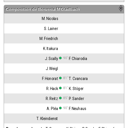
Composition de
Borussia M'Gladbach
M. Nicolas
S. Lainer
M. Friedrich
K. Itakura
90'
J. Scally
F. Chiarodia
J. Weigl
81'
F. Honorat
T. Cvancara
81'
R. Hack
K. Stöger
85'
R. Reitz
P. Sander
90'
A. Pléa
F. Neuhaus
T. Kleindienst