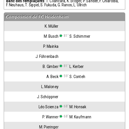
Banc des remplaçants
:
T. Cvancara
,
K. Stöger
,
P. Sander
,
F. Chiarodia
,
F. Neuhaus
,
T. Sippel
,
S. Fukuda
,
G. Ranos
,
L. Ullrich
Composition de
FC Heidenheim
K. Müller
81'
M. Busch
S. Schimmer
P. Mainka
J. Föhrenbach
81'
B. Gimber
L. Kerber
59'
A. Beck
S. Conteh
L. Maloney
J. Schöppner
68'
Léo Scienza
M. Honsak
68'
P. Wanner
M. Kaufmann
M. Pieringer