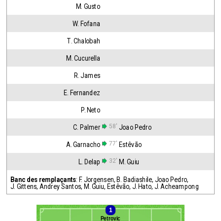
M. Gusto
W. Fofana
T. Chalobah
M. Cucurella
R. James
E. Fernandez
P. Neto
58'
C. Palmer
Joao Pedro
77'
A. Garnacho
Estêvão
32'
L. Delap
M. Guiu
Banc des remplaçants
:
F. Jorgensen
,
B. Badiashile
,
Joao Pedro
,
J. Gittens
,
Andrey Santos
,
M. Guiu
,
Estêvão
,
J. Hato
,
J. Acheampong