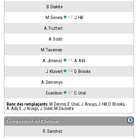
B. Diakite
62'
M. Senesi
J. Hill
A. Truffert
A. Scott
M. Tavernier
74'
A. Jimenez
A. Adli
74'
J. Kluivert
D. Brooks
A. Semenyo
87'
Evanilson
E. Unal
Banc des remplaçants
:
W. Dennis
,
E. Unal
,
J. Araujo
,
J. Hill
,
D. Brooks
,
A. Adli
,
E. J. Kroupi
,
J. Soler
,
M. Dacosta
Composition de
Chelsea
R. Sanchez