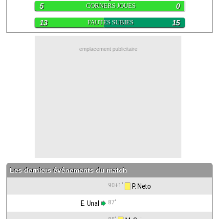
5
CORNERS JOUES
0
Contact / Signaler un bug
13
FAUTES SUBIES
15
Recrutement Maxifoot
Mentions légales
emplacement publicitaire
site web Maxifoot.fr
Les derniers événements du match
90+1'
 P. Neto
87'
E. Unal