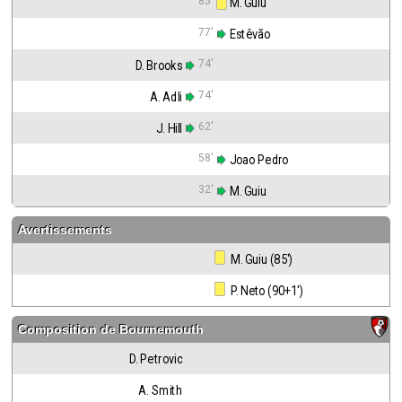
85'
 M. Guiu
77'
 Estêvão
74'
D. Brooks
74'
A. Adli
62'
J. Hill
58'
 Joao Pedro
32'
 M. Guiu
Avertissements
 M. Guiu (85')
 P. Neto (90+1')
Composition de
Bournemouth
D. Petrovic
A. Smith