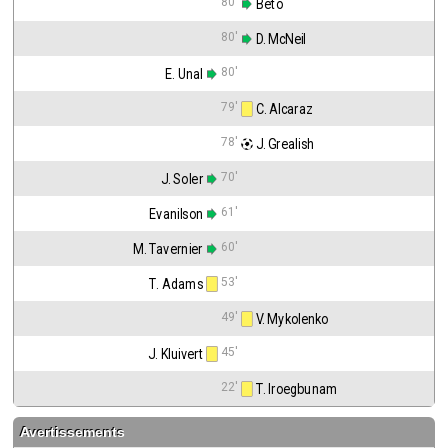
80'
 Beto
80'
 D. McNeil
80'
E. Unal
79'
 C. Alcaraz
78'
 J. Grealish
70'
J. Soler
61'
Evanilson
60'
M. Tavernier
53'
T. Adams
49'
 V. Mykolenko
45'
J. Kluivert
22'
 T. Iroegbunam
Avertissements