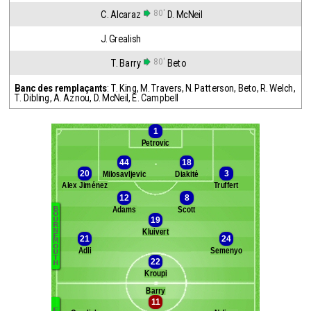
80'
C. Alcaraz
D. McNeil
J. Grealish
80'
T. Barry
Beto
Banc des remplaçants
:
T. King
,
M. Travers
,
N. Patterson
,
Beto
,
R. Welch
,
T. Dibling
,
A. Aznou
,
D. McNeil
,
E. Campbell