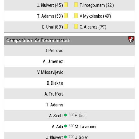
J. Kluivert (45')
 T. Iroegbunam (22')
T. Adams (53')
 V. Mykolenko (49')
E. Unal (89')
 C. Alcaraz (79')
Composition de
Bournemouth
D. Petrovic
A. Jimenez
V. Milosavljevic
B. Diakite
A. Truffert
T. Adams
80'
A. Scott
E. Unal
60'
A. Adli
M. Tavernier
70'
J. Kluivert
J. Soler