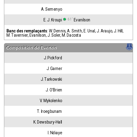
A. Semenyo
61'
E. J. Kroupi
Evanilson
Banc des remplaçants
:
W. Dennis
,
A. Smith
,
E. Unal
,
J. Araujo
,
J. Hill
,
M. Tavernier
,
Evanilson
,
J. Soler
,
M. Dacosta
Composition de
Everton
J. Pickford
J. Garner
J. Tarkowski
J. O'Brien
V. Mykolenko
T. Iroegbunam
K. Dewsbury-Hall
I. Ndiaye