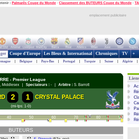
etenir :
Palmarès Coupe du Monde
-
Classement des BUTEURS Coupe du Monde
-
TA
emplacement publicitaire
n Utd
Arsenal
Liverpool
ManCity
Barca
Real
Atletico
Milan
Juve
Inter
Naples
ger
Coupe d'Europe
Les Bleus & International
Chroniques
TV
+
lemagne
|
Belgique
|
Pays-Bas
|
Portugal
|
Turquie
|
Suisse
|
Algérie
|
Lien
RRE - Premier League
d, Middlesex |
Spectateurs :
- |
Arbitre :
S. Barrott
Ac
Ré
2
1
RD
CRYSTAL PALACE
Cl
Ca
(mi-tps: 1-0)
Pa
Ré
40
50
60
70
80
90
Ré
BUTEURS