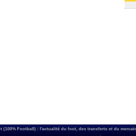
03/08
t (100% Football) : l'actualité du foot, des transferts et du mercat