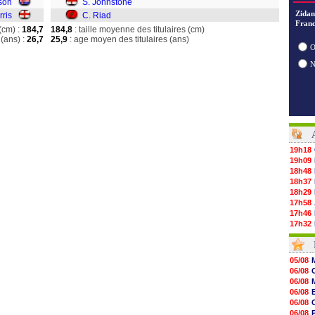
son
S. Johnstone
Zidan
rris
C. Riad
Franc
(cm) :
184,7
184,8
: taille moyenne des titulaires (cm)
(ans) :
26,7
25,9
: age moyen des titulaires (ans)
O
19h18
19h09
18h48
18h37
18h29
17h58
17h46
17h32
17h16
16h59
16h37
05/08
16h33
06/08
16h27
06/08
16h22
06/08
16h07
06/08
15h46
06/08