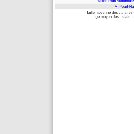
Hákon Rafn Valdimars
M. Peart-Ha
taille moyenne des titulaires 
age moyen des titulaires 