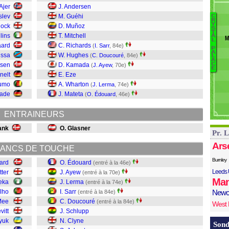
M
Ajer
J. Andersen
Tr
slev
M. Guéhi
C
B
R
E
Y
nock
D. Muñoz
S
E
T
lins
T. Mitchell
A
M
L
A
P
aard
C. Richards
(
I. Sarr
, 84e)
P
L
A
issa
W. Hughes
(
C. Doucouré
, 84e)
L
Sa
A
nsen
D. Kamada
C
(
J. Ayew
, 70e)
E
D
nelt
E. Eze
S
umo
A. Wharton
(
J. Lerma
, 74e)
Cl
hade
J. Mateta
(
O. Édouard
, 46e)
J
Ri
ENTRAINEURS
rank
O. Glasner
Pr. 
Ars
ANCS DE TOUCHE
Burnley
ard
O. Édouard
(entré à la 46e)
Leeds 
tter
J. Ayew
(entré à la 70e)
Man
eka
J. Lerma
(entré à la 74e)
lho
I. Sarr
Newc
(entré à la 84e)
Mee
C. Doucouré
(entré à la 84e)
West
vitt
J. Schlupp
yuk
N. Clyne
Sond