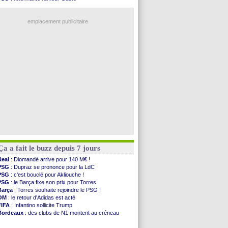
PSG
: Liverpool va proposer 115 M€ pour ...
OM
: une offre pour Bulka
Norvège
: la démission d'Infantino réclamée
Ouganda
: Owori battu à mort à Kampala
PSG
: Mbaye, deux pistes se détachent
emplacement publicitaire
Monaco
: Filipe Luis veut remplacer Akliouche
Grenade
: Luca Zidane va changer de club
Juve
: Zhegrova très clair sur son futur
OM
: Aguerd, le plan B de Naples
Arsenal
: Guimarães a signé son contrat
Voir les brèves précédentes
Ça a fait le buzz depuis 7 jours
Real
: Diomandé arrive pour 140 M€ !
PSG
: Dupraz se prononce pour la LdC
PSG
: c'est bouclé pour Akliouche !
PSG
: le Barça fixe son prix pour Torres
Barça
: Torres souhaite rejoindre le PSG !
OM
: le retour d'Adidas est acté
FIFA
: Infantino sollicite Trump
Bordeaux
: des clubs de N1 montent au créneau
Argentine
: quand Medina recadre... sa mère