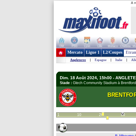
A r
OM
PSG
Lyon
Lille
Monaco
Chelsea
Ma
+ de clubs
Mercato
Ligue 1
L2/Coupes
Etran
Angleterre
|
Espagne
|
Italie
|
Al
Dim. 18 Août 2024, 15h00 - ANGLETE
Stade :
Gtech Community Stadium à Brentfor
BRENTFO
1
10
20
30