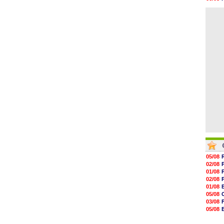
15h41
06/08
15h20
06/08
14h55
14h38
14h19
13h56
13h35
13h12
05/08
02/08
01/08
02/08
01/08
05/08
03/08
05/08
03/08