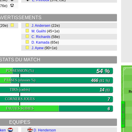
(29e)
E. Pinnock
(57e, csc)
(76e)
AVERTISSEMENTS
(20e)
J. Andersen
(22e)
M. Guéhi
(45+1e)
C. Richards
(58e)
D. Kamada
(65e)
J. Ayew
(90+1e)
STATS DU MATCH
54 %
POSSESSION
(%)
PASSES
466
(réussies %)
(81 %)
TIRS
14
(cadrés)
(6)
Ro
CORNERS JOUES
7
B
R
FAUTES SUBIES
6
E
N
D
T
F
L
O
EQUIPES
R
D
Fr
C
kken
D. Henderson