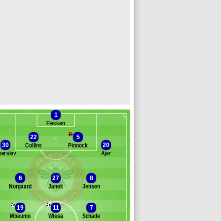
1
Flekken
22
5
30
20
Collins
Pinnock
erslev
Ajer
Banc des remplaçants
Brentford
6
27
8
Norgaard
Janelt
Jensen
amsgaard
ewis-Potter
19
11
7
ank
Mbeumo
Wissa
Schade
arvalho