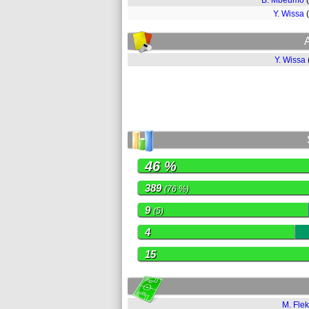
B. Mbeumo
Y. Wissa
Y. Wissa
46 %
389
(76 %)
9
(5)
4
15
M. Fle