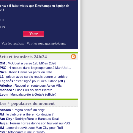
e va t-il faire mieux que Deschamps en équipe de
e ?
UI
NON
Voter
Voir les resultats
-
Voir les sondages précédents
Actu et transferts 24h/24
OM
: McCourt a versé 120 M€ en 2026
PSG
: 4 retours dans le groupe face à Man Utd ...
Nice
: Kevin Carlos va partir en Italie
L1
: prison avec sursis requis contre un arbitre
Leganés
: c'est signé pour Luca Zidane (off.)
Atletico
: Ruggeri en route pour Aston Villa
Monaco
: Filipe Luis soutient Biereth
Lyon
: Mangala prêté à Getafe (officiel)
PSG
: Nsoki va signer en Croatie
Les + populaires du moment
Arsenal
: Naples vise Gabriel Jesus
Real
: Mastantuono prêté à la Fiorentina (off.)
Monaco
: Pogba pointé du doigt
Man City
: accord avec le Barça pour Rodri ?
OM
: le club prêt à libérer Kondogbia ?
Rennes
: Haise a prolongé (officiel)
Man City
: Rodri préfère le Barça au Real !
Palace
: Tomiyasu a convaincu (officiel)
Barça
: Ferran Torres donne son feu vert au PSG
OM
: B. Genesio - "ce n'est pas idéal"
OM
: accord trouvé avec Man City pour Rulli
TFC
: Sion Oppong signe pour 4 ans (officiel)
PSG
: l'étonnante rumeur Gusto