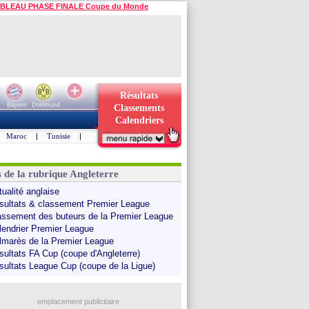
BLEAU PHASE FINALE Coupe du Monde
Résultats
Bayern
Dortmund
Classements
Calendriers
Maroc
|
Tunisie
|
s de la rubrique Angleterre
tualité anglaise
sultats & classement Premier League
assement des buteurs de la Premier League
lendrier Premier League
lmarès de la Premier League
sultats FA Cup (coupe d'Angleterre)
sultats League Cup (coupe de la Ligue)
emplacement publicitaire