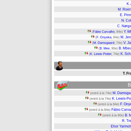
K. 
M. Roer
E. Pin
N. Col
C. Nørg
Y. W
(
Fábio Carvalho
, 84e)
M. Je
(
F. Onyeka
, 84e)
V. Ja
(
M. Damsgaard
, 74e)
B. Mbe
(
B. Mee
, 90e)
K. Sc
(
K. Lewis-Potter
, 74e)
T. F
B
M. Damsga
(entré à la 74e)
K. Lewis-Po
(entré à la 74e)
F. Ony
(entré à la 84e)
Fábio Carva
(entré à la 84e)
B. 
(entré à la 90e)
R. Tre
Ehor Yarmol