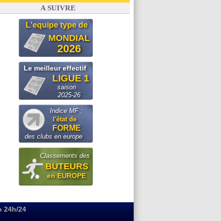
Real
: le démenti de Leipzig pour Diomandé
A SUIVRE
L'equipe type de
MONDIAL
2026
Le meilleur effectif
LIGUE 1
saison
2025-26
Indice MF :
l'état de
FORME
des clubs en europe
Classements des
BUTEURS
en EUROPE
o 24h/24