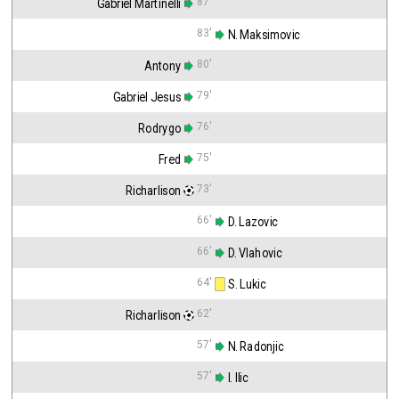
87'
Gabriel Martinelli
83'
 N. Maksimovic
80'
Antony
79'
Gabriel Jesus
76'
Rodrygo
75'
Fred
73'
Richarlison
66'
 D. Lazovic
66'
 D. Vlahovic
64'
 S. Lukic
62'
Richarlison
57'
 N. Radonjic
57'
 I. Ilic