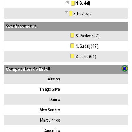
49'
 N. Gudelj
7'
 S. Pavlovic
Avertissements
 S. Pavlovic (7')
 N. Gudelj (49')
 S. Lukic (64')
Composition de
Brésil
Alisson
Thiago Silva
Danilo
Alex Sandro
Marquinhos
Casemiro