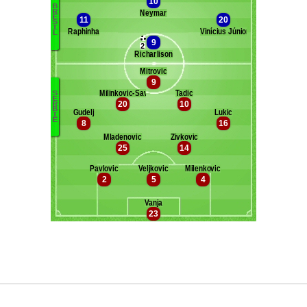
Maxifoot recrute
^ retour en haut de page ^