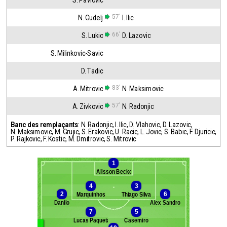
S. Pavlovic
57'
N. Gudelj
I. Ilic
66'
S. Lukic
D. Lazovic
S. Milinkovic-Savic
D. Tadic
83'
A. Mitrovic
N. Maksimovic
57'
A. Zivkovic
N. Radonjic
Banc des remplaçants
:
N. Radonjic
,
I. Ilic
,
D. Vlahovic
,
D. Lazovic
,
N. Maksimovic
,
M. Grujic
,
S. Erakovic
,
U. Racic
,
L. Jovic
,
S. Babic
,
F. Djuricic
,
P. Rajkovic
,
F. Kostic
,
M. Dmitrovic
,
S. Mitrovic