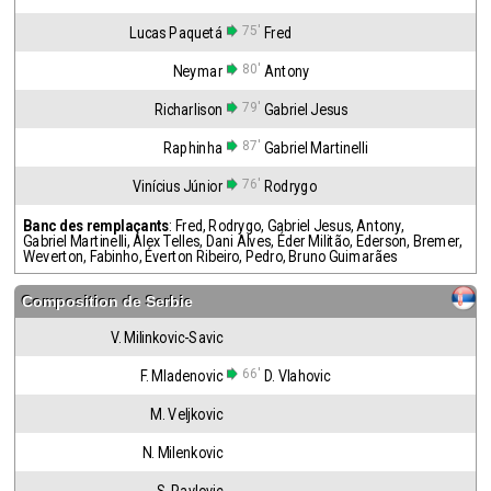
75'
Lucas Paquetá
Fred
80'
Neymar
Antony
79'
Richarlison
Gabriel Jesus
87'
Raphinha
Gabriel Martinelli
76'
Vinícius Júnior
Rodrygo
Banc des remplaçants
:
Fred
,
Rodrygo
,
Gabriel Jesus
,
Antony
,
Gabriel Martinelli
,
Alex Telles
,
Dani Alves
,
Éder Militão
,
Ederson
,
Bremer
,
Weverton
,
Fabinho
,
Éverton Ribeiro
,
Pedro
,
Bruno Guimarães
Composition de
Serbie
V. Milinkovic-Savic
66'
F. Mladenovic
D. Vlahovic
M. Veljkovic
N. Milenkovic