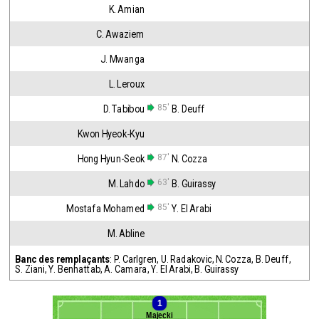
K. Amian
C. Awaziem
J. Mwanga
L. Leroux
85'
D. Tabibou
B. Deuff
Kwon Hyeok-Kyu
87'
Hong Hyun-Seok
N. Cozza
63'
M. Lahdo
B. Guirassy
85'
Mostafa Mohamed
Y. El Arabi
M. Abline
Banc des remplaçants
:
P. Carlgren
,
U. Radakovic
,
N. Cozza
,
B. Deuff
,
S. Ziani
,
Y. Benhattab
,
A. Camara
,
Y. El Arabi
,
B. Guirassy