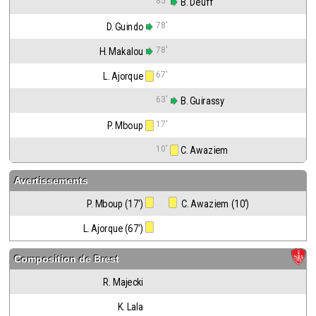
85'
 B. Deuff
78'
D. Guindo
78'
H. Makalou
67'
L. Ajorque
63'
 B. Guirassy
17'
P. Mboup
10'
 C. Awaziem
Avertissements
P. Mboup (17')
 C. Awaziem (10')
L. Ajorque (67')
Composition de
Brest
R. Majecki
K. Lala