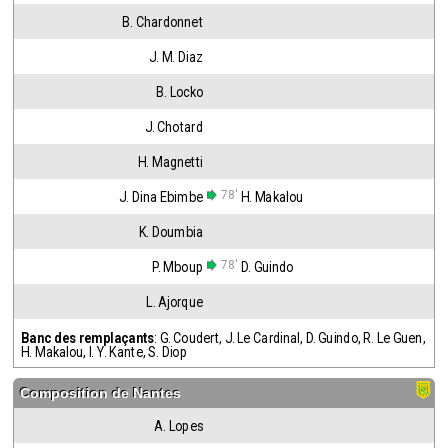
B. Chardonnet
J. M. Diaz
B. Locko
J. Chotard
H. Magnetti
78'
J. Dina Ebimbe
H. Makalou
K. Doumbia
78'
P. Mboup
D. Guindo
L. Ajorque
Banc des remplaçants
:
G. Coudert
,
J. Le Cardinal
,
D. Guindo
,
R. Le Guen
,
H. Makalou
,
I. Y. Kante
,
S. Diop
Composition de
Nantes
A. Lopes