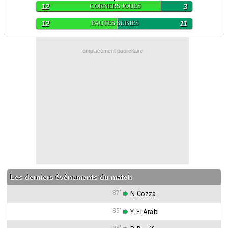
12
CORNERS JOUES
3
Contact / Signaler un bug
12
FAUTES SUBIES
11
Recrutement Maxifoot
Mentions légales
emplacement publicitaire
site web Maxifoot.fr
Les derniers événements du match
87'
 N. Cozza
85'
 Y. El Arabi