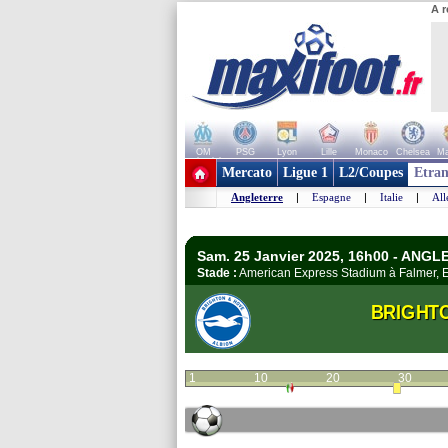
A r
OM
PSG
Lyon
Lille
Monaco
Chelsea
Ma
+ de clubs
Mercato
Ligue 1
L2/Coupes
Etran
Angleterre
|
Espagne
|
Italie
|
Al
Sam. 25 Janvier 2025, 16h00 - ANGL
Stade :
American Express Stadium à Falmer,
BRIGHT
1
10
20
30