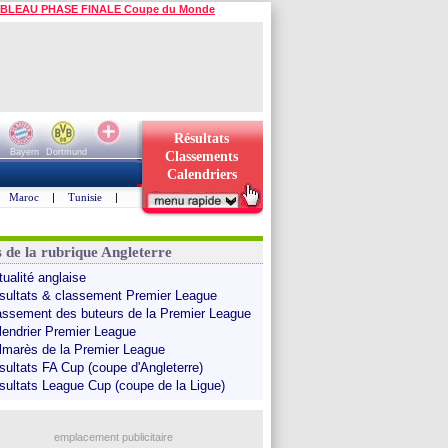
BLEAU PHASE FINALE Coupe du Monde
Résultats
Bayern
Dortmund
Classements
Calendriers
Maroc
|
Tunisie
|
s de la rubrique Angleterre
tualité anglaise
sultats & classement Premier League
assement des buteurs de la Premier League
lendrier Premier League
lmarès de la Premier League
sultats FA Cup (coupe d'Angleterre)
sultats League Cup (coupe de la Ligue)
emplacement publicitaire