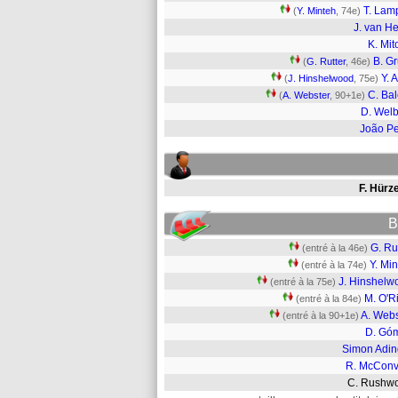
T. Lam
(
Y. Minteh
, 74e)
J. van H
K. Mi
B. G
(
G. Rutter
, 46e)
Y. 
(
J. Hinshelwood
, 75e)
C. Ba
(
A. Webster
, 90+1e)
D. Wel
João P
F. Hürz
B
G. Ru
(entré à la 46e)
Y. Mi
(entré à la 74e)
J. Hinshelw
(entré à la 75e)
M. O'R
(entré à la 84e)
A. Webs
(entré à la 90+1e)
D. Gó
Simon Adin
R. McConvi
C. Rushw