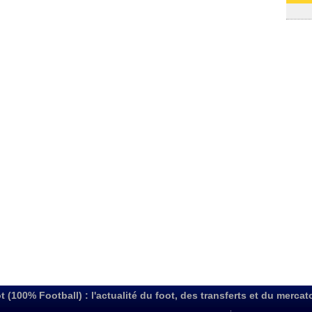
03/08
t (100% Football) : l'actualité du foot, des transferts et du mercat