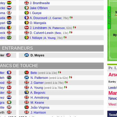
W
ptey
J. Branthwaite
O'
ecke
Jake O'Brien
E
H
N
toma
I. Gueye
V
E
H
Y
R
ruda
A. Doucouré
(
J. Garner
, 78e)
T
J
Ru
O
Ayari
O. Mangala
N
K
leba
J. Lindstrøm
(
N. Patterson
, 62e)
A
beck
D. Calvert-Lewin
(
Beto
, 13e)
My
B
edro
I. Ndiaye
(
A. Young
, 78e)
Y
Ga
ENTRAINEURS
P
Be
eler
D. Moyes
ANCS DE TOUCHE
Pr. 
tter
Beto
(entré à la 13e)
Ars
nteh
N. Patterson
(entré à la 62e)
Burnley
ood
J. Garner
(entré à la 78e)
iley
A. Young
Leeds 
(entré à la 78e)
Man
ter
A. Begovic
mez
H. Armstrong
Newc
gra
M. Keane
West
lle
João Virginia
orth
J. Harrison
Sond