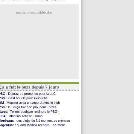
Rennes
: Haise confirme pour Aït Boudlal
PSG
: l'étonnante rumeur Gusto
Man City
: Trafford à Leeds pour 47 M€ (off...
PSG
: Luis Enrique satisfait malgré tout
Man Utd
: Zirkzee vers la Juventus ?
emplacement publicitaire
Amical
: Monaco s'impose contre Getafe
Nantes
: Der Zakarian et sa relation avec Kita
OM
: le club prêt à libérer Kondogbia ?
Monaco
: le message touchant d'Akliouche
FIFA
: Tebas en remet une couche
Voir les brèves précédentes
Ça a fait le buzz depuis 7 jours
PSG
: Dupraz se prononce pour la LdC
PSG
: c'est bouclé pour Akliouche !
OM
: Meunier avait un accord avec le club
PSG
: le Barça fixe son prix pour Torres
Barça
: Torres souhaite rejoindre le PSG !
FIFA
: Infantino sollicite Trump
Bordeaux
: des clubs de N1 montent au créneau
Argentine
: quand Medina recadre... sa mère
Real
: le démenti de Leipzig pour Diomandé