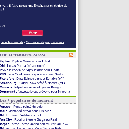
e va t-il faire mieux que Deschamps en équipe de
e ?
UI
NON
Voter
Voir les resultats
-
Voir les sondages précédents
Actu et transferts 24h/24
Naples
: l'option Monaco pour Lukaku !
OM
: Lucas Perri a été approché
PSG
: le coach de l'Ajax insiste pour Godts
PSG
: une 2e offre en préparation pour Godts
Francfort
: Dina Ebimbe signe à Schalke (off.)
Strasbourg
: Saïdou Sow prêté à Nantes (off.)
Monaco
: Filipe Luis aimerait garder Balogun
Dortmund
: Newcastle est prévenu pour Nmecha
Barça
: première offre à 45 M€ pour Rodri ?
Les + populaires du moment
Argentine
: le soutien très appuyé à Infantino
Tottenham
: Van de Ven va prolonger
Monaco
: Pogba pointé du doigt
Barça
: l'agent de Rodri confirme !
Real
: Diomandé arrive pour 140 M€ !
FIFA
: la CAF soutient Infantino
OM
: le retour d'Adidas est acté
CdM 2030
: Rubiales charge Infantino et ...
Man City
: Rodri préfère le Barça au Real !
Rennes
: Embolo a des pistes alléchantes
Barça
: Ferran Torres donne son feu vert au PSG
Côte d'Ivoire
: Renard affiche ses ambitions
OM
: accord trouvé avec Man City pour Rulli