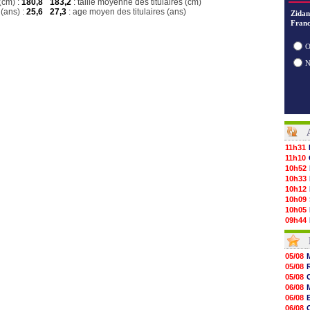
(cm) :
180,8
183,2
: taille moyenne des titulaires (cm)
(ans) :
25,6
27,3
: age moyen des titulaires (ans)
Zidan
Franc
O
11h31
11h10
10h52
10h33
10h12
10h09
10h05
09h44
09h24
09h06
08h44
05/08
08h22
05/08
06/08
05/08
06/08
06/08
06/08
06/08
06/08
06/08