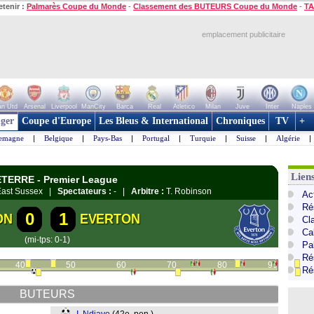
etenir :
Palmarès Coupe du Monde
-
Classement des BUTEURS Coupe du Monde
-
TA
emplacement publicitaire
n Utd
Arsenal
Liverpool
ManCity
Barca
Real
Atletico
Milan
Juve
Inter
Naples
ger
Coupe d'Europe
Les Bleus & International
Chroniques
TV
+
lemagne
|
Belgique
|
Pays-Bas
|
Portugal
|
Turquie
|
Suisse
|
Algérie
|
Lien
ETERRE - Premier League
 East Sussex |
Spectateurs :
- |
Arbitre :
T. Robinson
Ac
Ré
0
1
ON
EVERTON
Cl
Ca
(mi-tps: 0-1)
Pa
Ré
40
50
60
70
80
90
Ré
BUTEURS