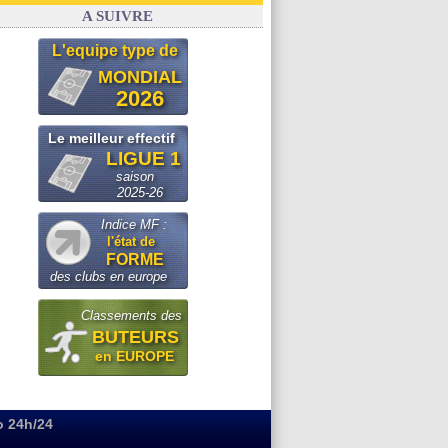
OM
: Paixão attire un 2e club anglais
A SUIVRE
L'equipe type de
MONDIAL
2026
Le meilleur effectif
LIGUE 1
saison
2025-26
Indice MF :
l'état de
FORME
des clubs en europe
Classements des
BUTEURS
en EUROPE
o 24h/24