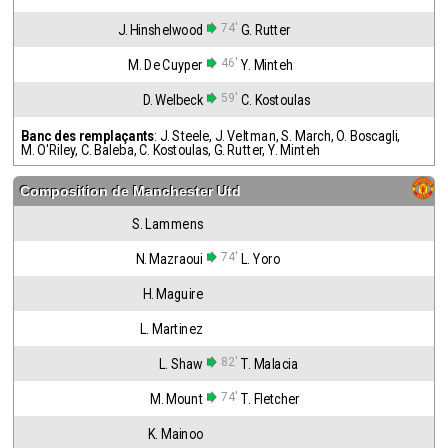
74'
J. Hinshelwood
G. Rutter
46'
M. De Cuyper
Y. Minteh
59'
D. Welbeck
C. Kostoulas
Banc des remplaçants
:
J. Steele
,
J. Veltman
,
S. March
,
O. Boscagli
,
M. O'Riley
,
C. Baleba
,
C. Kostoulas
,
G. Rutter
,
Y. Minteh
Composition de
Manchester Utd
S. Lammens
74'
N. Mazraoui
L. Yoro
H. Maguire
L. Martinez
82'
L. Shaw
T. Malacia
74'
M. Mount
T. Fletcher
K. Mainoo