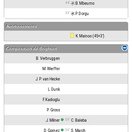
44'
 B. Mbeumo
33'
 P. Dorgu
Avertissements
 K. Mainoo (45+3')
Composition de
Brighton
B. Verbruggen
M. Wieffer
J. P. van Hecke
L. Dunk
F. Kadioglu
P. Gross
59'
J. Milner
C. Baleba
59'
D. Gomez
S. March