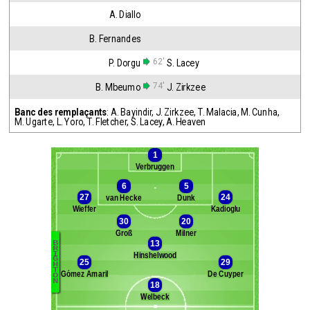
A. Diallo
B. Fernandes
62'
P. Dorgu
S. Lacey
74'
B. Mbeumo
J. Zirkzee
Banc des remplaçants
:
A. Bayindir
,
J. Zirkzee
,
T. Malacia
,
M. Cunha
,
M. Ugarte
,
L. Yoro
,
T. Fletcher
,
S. Lacey
,
A. Heaven