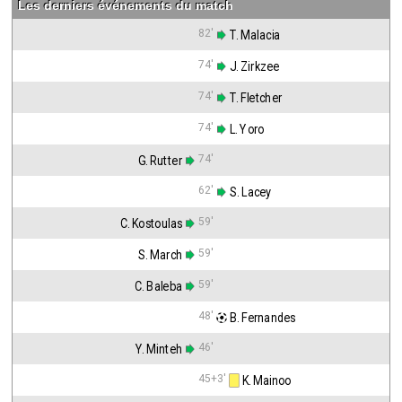
Les derniers événements du match
82'
 T. Malacia
74'
 J. Zirkzee
74'
 T. Fletcher
74'
 L. Yoro
74'
G. Rutter
62'
 S. Lacey
59'
C. Kostoulas
59'
S. March
59'
C. Baleba
48'
 B. Fernandes
46'
Y. Minteh
45+3'
 K. Mainoo