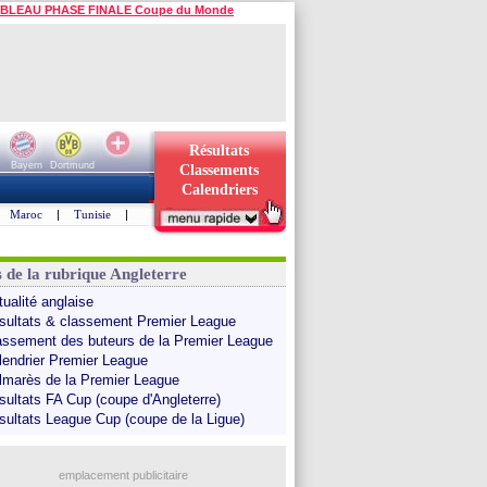
BLEAU PHASE FINALE Coupe du Monde
Résultats
Bayern
Dortmund
Classements
Calendriers
Maroc
|
Tunisie
|
s de la rubrique Angleterre
tualité anglaise
sultats & classement Premier League
assement des buteurs de la Premier League
lendrier Premier League
lmarès de la Premier League
sultats FA Cup (coupe d'Angleterre)
sultats League Cup (coupe de la Ligue)
emplacement publicitaire