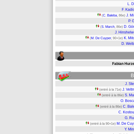
L. 
F. Kadi
J. Mi
(
C. Baleba
, 86e)
P. 
D. Gó
(
S. March
, 86e)
J. Hinshel
K. Mi
(
M. De Cuyper
, 90+1e)
D. Wel
Fabian Hurze
B
J. St
J. Vel
(entré à la 71e)
S. Ma
(entré à la 86e)
O. Bosc
C. Bal
(entré à la 86e)
C. Kostou
G. Ru
M. De Cuy
(entré à la 90+1e)
Y. Mi