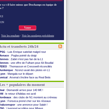
e va t-il faire mieux que Deschamps en équipe de
e ?
UI
NON
Voter
Voir les resultats
-
Voir les sondages précédents
Actu et transferts 24h/24
PSG
: Luis Enrique satisfait malgré tout
Monaco
: Pogba pointé du doigt
Rennes
: Zabiri n'est pas fan de la L1
Rennes
: une offre de Fulham pour Aït Boudlal
VIDEO
: Thomasson et Cresswell réconciliés
Dunkerque
: Nzonzi avait des pistes en L1
Lyon
: Mangala sur le départ
Amical
: Arsenal s'incline face au Real Betis
Amical
: lourde défaite pour le PSG
Les + populaires du moment
Man City
: Maresca flou pour Reijnders
LdC
: Fenerbahçe prend une belle option
Real
: Diomandé arrive pour 140 M€ !
Al-Diriyah
: Mbemba arrive libre (officiel)
OM
: le retour d'Adidas est acté
Atletico
: le plan d'Alvarez à son retour
Bordeaux
: des clubs de N1 montent au créneau
Amical
: premier succès pour Brest
Lyon
: Fonseca prend cher sur les réseaux
VIDEO
: le joli but de Greenwood avec le Fener !
Trabzonspor
: une annonce pour Salah !
CdM 2030
: une promesse d'Infantino au Maroc ...
PSG
: Liverpool accélère pour Mbaye