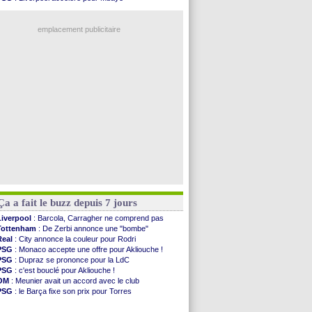
PSG
: la compo pour le premier match amical
EdF
: Infantino complimente Mbappé
Newcastle
: Jaissle est le nouveau coach (off.)
Nice
: 3 joueurs écartés du groupe pro
Real
: une nouvelle offre pour Vinicius
emplacement publicitaire
Amical
: l'OM domine Al-Shahaniya
Monaco
: Cabral a prolongé (officiel)
Atletico
: Molina va signer à la Roma
Real
: Diomandé arrive pour 140 M€ !
Arsenal
: Havertz en veut encore plus
Voir les brèves précédentes
Ça a fait le buzz depuis 7 jours
Liverpool
: Barcola, Carragher ne comprend pas
Tottenham
: De Zerbi annonce une "bombe"
Real
: City annonce la couleur pour Rodri
PSG
: Monaco accepte une offre pour Akliouche !
PSG
: Dupraz se prononce pour la LdC
PSG
: c'est bouclé pour Akliouche !
OM
: Meunier avait un accord avec le club
PSG
: le Barça fixe son prix pour Torres
OM
: accord de principe entre Rulli et Man City