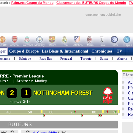
etenir :
Palmarès Coupe du Monde
-
Classement des BUTEURS Coupe du Monde
-
TA
emplacement publicitaire
n Utd
Arsenal
Liverpool
ManCity
Barca
Real
Atletico
Milan
Juve
Inter
Naples
ger
Coupe d'Europe
Les Bleus & International
Chroniques
TV
+
lemagne
|
Belgique
|
Pays-Bas
|
Portugal
|
Turquie
|
Suisse
|
Algérie
|
Lien
ERRE - Premier League
urs :
- |
Arbitre :
A. Madley
Ac
Ré
2
1
ON
NOTTINGHAM FOREST
Cl
Ca
(mi-tps: 2-1)
Pa
Ré
40
50
60
70
80
90
Ré
BUTEURS