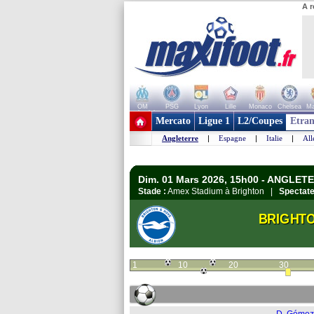
A r
OM
PSG
Lyon
Lille
Monaco
Chelsea
Ma
+ de clubs
Mercato
Ligue 1
L2/Coupes
Etran
Angleterre
|
Espagne
|
Italie
|
Al
Dim. 01 Mars 2026, 15h00 - ANGLET
Stade :
Amex Stadium à Brighton |
Spectate
BRIGHT
1
10
20
30