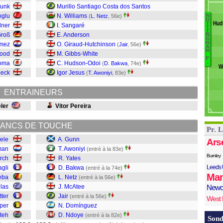
B
Dunk
Murillo Santiago Costa dos Santos
B
oglu
N. Williams
(
L. Netz
, 56e)
N
B
O
M
Hud
T
lner
I. Sangaré
T
N
I
V
Groß
E. Anderson
N
G
D
St
H
mez
O. Giraud-Hutchinson
(
Jair
, 56e)
A
C
M
wood
M. Gibbs-White
M
F
toma
C. Hudson-Odoi
.
(
D. Bakwa
, 74e)
W
Ne
beck
Igor Jesus
(
T. Awoniyi
, 83e)
B
Ya
ENTRAINEURS
A
G
ler
Vitor Pereira
ANCS DE TOUCHE
Pr. 
eele
A. Gunn
Ars
tman
T. Awoniyi
(entré à la 83e)
Burnley
rch
R. Yates
Leeds 
agli
D. Bakwa
(entré à la 74e)
Man
eba
L. Netz
(entré à la 56e)
las
J. McAtee
Newc
tter
Jair
(entré à la 56e)
West
per
N. Domínguez
nteh
D. Ndoye
(entré à la 82e)
Sond