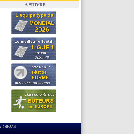
Barça
: Torres souhaite rejoindre le PSG !
A SUIVRE
L'equipe type de
MONDIAL
2026
Le meilleur effectif
LIGUE 1
saison
2025-26
Indice MF :
l'état de
FORME
des clubs en europe
Classements des
BUTEURS
en EUROPE
o 24h/24