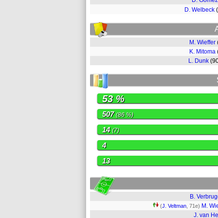
D. Gómez
D. Welbeck
M. Wieffer
K. Mitoma
L. Dunk
(9
53 %
507
(86 %)
14
(7)
4
13
B. Verbru
M. Wie
(
J. Veltman
, 71e)
J. van H