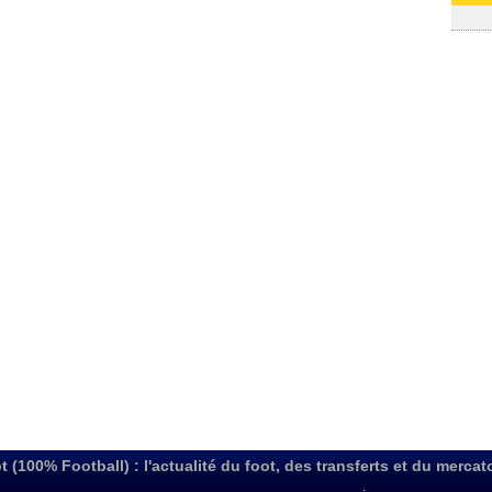
01/08
t (100% Football) : l'actualité du foot, des transferts et du mercat