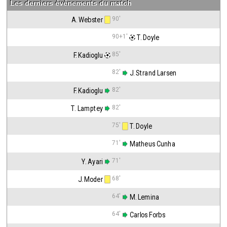
Les derniers événements du match
90'
A. Webster
90+1'
 T. Doyle
85'
F. Kadioglu
82'
 J. Strand Larsen
82'
F. Kadioglu
82'
T. Lamptey
75'
 T. Doyle
71'
 Matheus Cunha
71'
Y. Ayari
68'
J. Moder
64'
 M. Lemina
64'
 Carlos Forbs