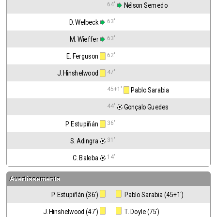
64'
 Nélson Semedo
63'
D. Welbeck
63'
M. Wieffer
62'
E. Ferguson
47'
J. Hinshelwood
45+1'
 Pablo Sarabia
44'
 Gonçalo Guedes
36'
P. Estupiñán
31'
S. Adingra
14'
C. Baleba
Avertissements
P. Estupiñán (36')
 Pablo Sarabia (45+1')
J. Hinshelwood (47')
 T. Doyle (75')