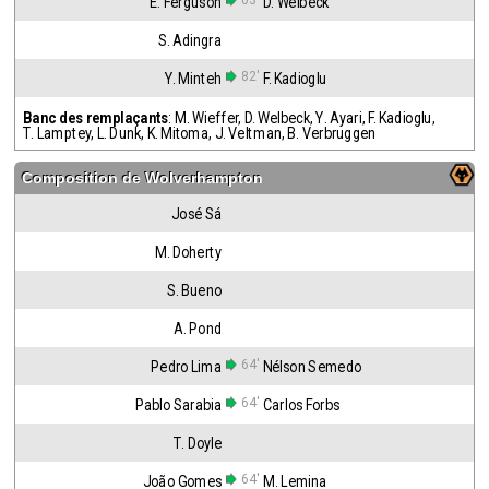
63'
E. Ferguson
D. Welbeck
S. Adingra
82'
Y. Minteh
F. Kadioglu
Banc des remplaçants
:
M. Wieffer
,
D. Welbeck
,
Y. Ayari
,
F. Kadioglu
,
T. Lamptey
,
L. Dunk
,
K. Mitoma
,
J. Veltman
,
B. Verbruggen
Composition de
Wolverhampton
José Sá
M. Doherty
S. Bueno
A. Pond
64'
Pedro Lima
Nélson Semedo
64'
Pablo Sarabia
Carlos Forbs
T. Doyle
64'
João Gomes
M. Lemina