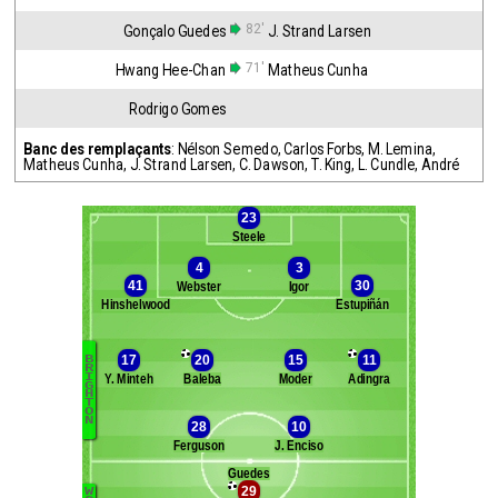
82'
Gonçalo Guedes
J. Strand Larsen
71'
Hwang Hee-Chan
Matheus Cunha
Rodrigo Gomes
Banc des remplaçants
:
Nélson Semedo
,
Carlos Forbs
,
M. Lemina
,
Matheus Cunha
,
J. Strand Larsen
,
C. Dawson
,
T. King
,
L. Cundle
,
André