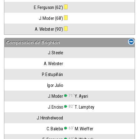
E. Ferguson (62')
J. Moder (68')
A. Webster (90')
Composition de
Brighton
J. Steele
A. Webster
P. Estupiñán
Igor Julio
71'
J. Moder
Y. Ayari
82'
J. Enciso
T. Lamptey
J. Hinshelwood
63'
C. Baleba
M. Wieffer