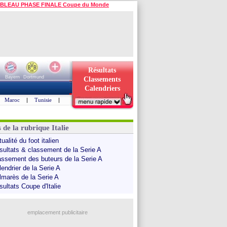
BLEAU PHASE FINALE Coupe du Monde
Résultats
Bayern
Dortmund
Classements
Calendriers
Maroc
|
Tunisie
|
 de la rubrique Italie
ualité du foot italien
sultats & classement de la Serie A
assement des buteurs de la Serie A
endrier de la Serie A
lmarès de la Serie A
sultats Coupe d'Italie
emplacement publicitaire