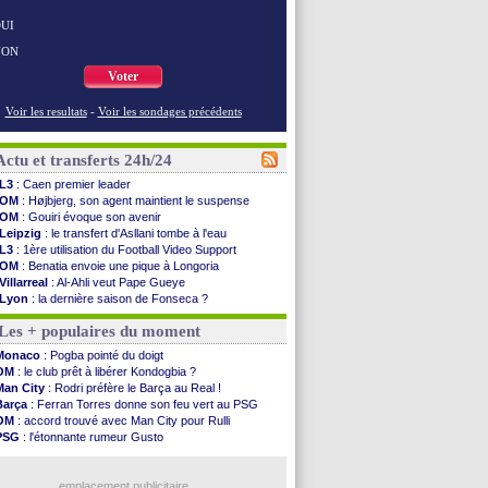
UI
NON
Voter
Voir les resultats
-
Voir les sondages précédents
Actu et transferts 24h/24
L3
: Caen premier leader
OM
: Højbjerg, son agent maintient le suspense
OM
: Gouiri évoque son avenir
Leipzig
: le transfert d'Asllani tombe à l'eau
L3
: 1ère utilisation du Football Video Support
OM
: Benatia envoie une pique à Longoria
Villarreal
: Al-Ahli veut Pape Gueye
Lyon
: la dernière saison de Fonseca ?
OM
: un nouveau prétendant pour Højbjerg
Les + populaires du moment
Brest
: un gardien norvégien en approche ?
OM
: McCourt a versé 120 M€ en 2026
Monaco
: Pogba pointé du doigt
PSG
: 4 retours dans le groupe face à Man Utd ...
OM
: le club prêt à libérer Kondogbia ?
Nice
: Kevin Carlos va partir en Italie
Man City
: Rodri préfère le Barça au Real !
L1
: prison avec sursis requis contre un arbitre
Barça
: Ferran Torres donne son feu vert au PSG
Leganés
: c'est signé pour Luca Zidane (off.)
OM
: accord trouvé avec Man City pour Rulli
Atletico
: Ruggeri en route pour Aston Villa
PSG
: l'étonnante rumeur Gusto
Monaco
: Filipe Luis soutient Biereth
OM
: une offre pour Bulka
Lyon
: Mangala prêté à Getafe (officiel)
Ouganda
: Owori battu à mort à Kampala
PSG
: Nsoki va signer en Croatie
emplacement publicitaire