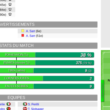
(36e)
(45e)
(84e)
(90e)
AVERTISSEMENTS
A. Sarr
(6e)
A. Sarr
(51e)
STATS DU MATCH
38 %
POSSESSION
(%)
PASSES
375
(réussies %)
(79 %)
TIRS
9
(cadrés)
(3)
CORNERS JOUES
3
P
C
FAUTES SUBIES
9
A
G
Z
L
I
A
Tr
R
EQUIPES
I
Pa
Bo
rile
S. Perilli
Z
edro
T. Slotsager