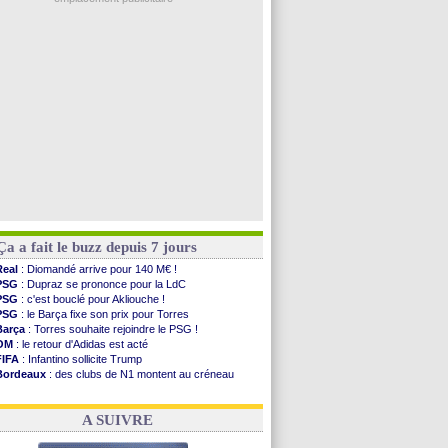
Arsenal
: Naples vise Gabriel Jesus
Real
: Mastantuono prêté à la Fiorentina (off.)
Man City
: accord avec le Barça pour Rodri ?
Rennes
: Haise a prolongé (officiel)
Palace
: Tomiyasu a convaincu (officiel)
Voir les brèves précédentes
Ça a fait le buzz depuis 7 jours
Real
: Diomandé arrive pour 140 M€ !
PSG
: Dupraz se prononce pour la LdC
PSG
: c'est bouclé pour Akliouche !
PSG
: le Barça fixe son prix pour Torres
Barça
: Torres souhaite rejoindre le PSG !
OM
: le retour d'Adidas est acté
FIFA
: Infantino sollicite Trump
Bordeaux
: des clubs de N1 montent au créneau
Argentine
: quand Medina recadre... sa mère
Real
: le démenti de Leipzig pour Diomandé
A SUIVRE