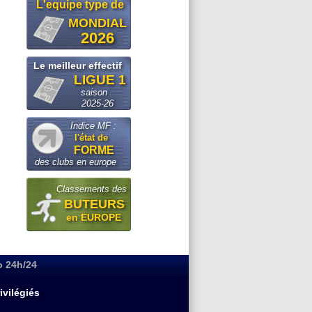
L'equipe type de
MONDIAL
2026
Le meilleur effectif
LIGUE 1
saison
2025-26
Indice MF :
l'état de
FORME
des clubs en europe
Classements des
BUTEURS
en EUROPE
o 24h/24
ivilégiés