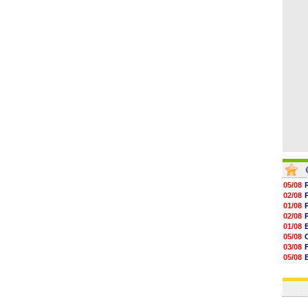
16h59
16h37
16h33
16h27
16h22
05/08
02/08
01/08
02/08
01/08
05/08
03/08
05/08
03/08
03/08