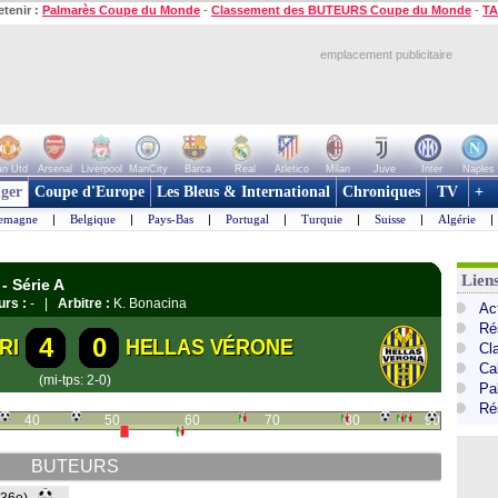
etenir :
Palmarès Coupe du Monde
-
Classement des BUTEURS Coupe du Monde
-
TA
emplacement publicitaire
n Utd
Arsenal
Liverpool
ManCity
Barca
Real
Atletico
Milan
Juve
Inter
Naples
ger
Coupe d'Europe
Les Bleus & International
Chroniques
TV
+
lemagne
|
Belgique
|
Pays-Bas
|
Portugal
|
Turquie
|
Suisse
|
Algérie
|
Liens
- Série A
urs :
- |
Arbitre :
K. Bonacina
Act
Ré
4
0
RI
HELLAS VÉRONE
Cl
Cal
(mi-tps: 2-0)
Pa
Ré
40
50
60
70
80
90
BUTEURS