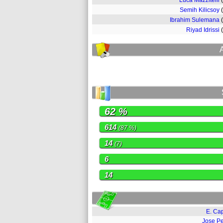
Luca Mazzitelli
Semih Kilicsoy
Ibrahim Sulemana
Riyad Idrissi
62 %
614
(87 %)
14
(7)
6
14
E. Cap
Jose P