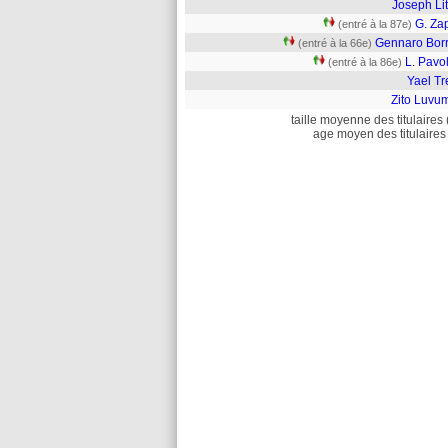
Joseph Li
G. Za
(entré à la 87e)
Gennaro Borr
(entré à la 66e)
L. Pavol
(entré à la 86e)
Yael Tr
Zito Luvu
taille moyenne des titulaires 
age moyen des titulaires 