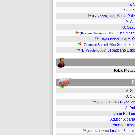
Y. 
S. Lup
Marco Pale
(
G. Zappa
, 87e)
M. A
G. Gae
Luca Mazzit
(
Ibrahim Sulemana
, 66e)
A. O
(
Riyad Idrissi
, 79e)
Semih Kili
(
Gennaro Borrelli
, 66e)
Sebastiano Espo
(
L. Pavoletti
, 86e)
Fabio Pisac
B
A. Sh
G. Ci
Riyad Idr
(entré à la 79e)
A. De
Juan Rodrig
Agustin Albarr
Alberto Doss
Ibrahim Sulem
(entré à la 66e)