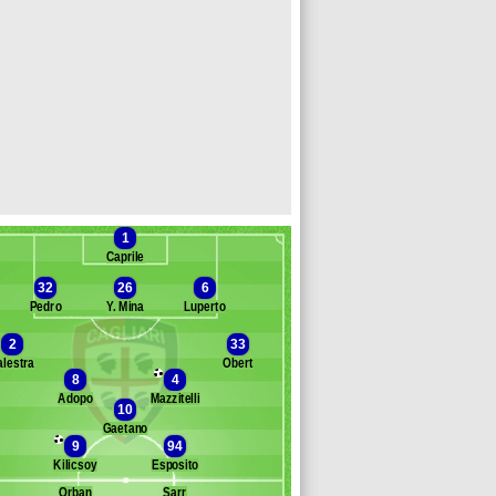
1
Caprile
32
26
6
Pedro
Y. Mina
Luperto
2
33
alestra
Obert
Banc des remplaçants
Cagliari
8
4
Adopo
Mazzitelli
ito Luvumbo
10
epy
Gaetano
9
94
voletti
Kilicsoy
Esposito
rrelli
appa
Orban
Sarr