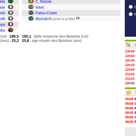
teta
C. Niasse
ppa
Isaac
O
elli
Fallou Cham
etti
Musrati Al
(entré à la 58e)
epy
mbo
(cm) :
186,5
185,1
: taille moyenne des titulaires (cm)
(ans) :
25,3
25,8
: age moyen des titulaires (ans)
23h09
22h50
22h35
22h18
22h00
21h42
21h10
20h46
20h30
20h01
19h18
05/08
19h09
06/08
18h48
06/08
18h37
06/08
18h29
06/08
17h58
06/08
17h46
06/08
17h32
06/08
17h16