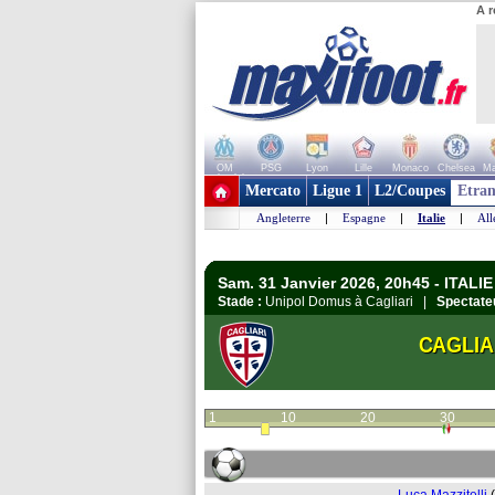
A r
OM
PSG
Lyon
Lille
Monaco
Chelsea
Ma
+ de clubs
Mercato
Ligue 1
L2/Coupes
Etran
Angleterre
|
Espagne
|
Italie
|
Al
Sam. 31 Janvier 2026, 20h45 - ITALIE 
Stade :
Unipol Domus à Cagliari |
Spectate
CAGLIA
1
10
20
30