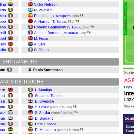
Li
Mina
Victor Nelsson
H
B
E
S
L
erto
N. Valentini
L
Al
A
D
stra
Pol Lirola
(
D. Mosquera
, 58e)
S
C
A
V
dopo
A. Harroui
(
S. Serdar
, 58e)
É
Is
R
R
tano
Roberto Gagliardini
(
S. Lovric
, 29e)
O
Ni
N
De
E
elli
Antoine Bernede
(
Musrati Al
, 58e)
Id
bert
M. Frese
E
Ci
csoy
A. Sarr
B
Sh
sito
G. Orban
Se
Lo
ENTRAINEURS
O
T
ane
Paolo Sammarco
Serie
M
AS 
ANCS DE TOUCHE
Empoli
erri
L. Montipò
Int
occi
Giacomo Toniolo
Lazi
issi
D. Oyegoke
Salernit
iola
S. Lovric
(entré à la 29e)
uez
S. Serdar
(entré à la 58e)
Sond
acin
D. Bradaric
ena
Enzo Ebosse
Zidan
ana
D. Mosquera
(entré à la 58e)
Franc