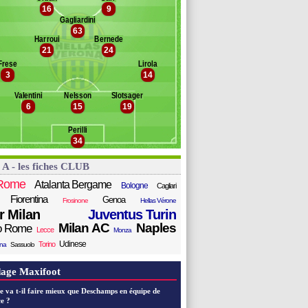
teta
16
9
anc des remplaçants
Hellas Vérone
ulemana
Gagliardini
63
ossena
Harroui
Bernede
ham
lbarracin
21
24
aac
odriguez
Frese
Lirola
asse
iola
3
14
Mosquera Bonilla
rissi
bosse
occi
Valentini
Nelsson
Slotsager
6
15
19
radaric
erri
rdar
Perilli
vric
34
yegoke
oniolo
 A - les fiches CLUB
ontipò
Rome
Atalanta Bergame
Bologne
Cagliari
Fiorentina
Genoa
Frosinone
Hellas Vérone
er Milan
Juventus Turin
Milan AC
Naples
o Rome
Lecce
Monza
Udinese
Torino
ana
Sassuolo
age Maxifoot
e va t-il faire mieux que Deschamps en équipe de
e ?