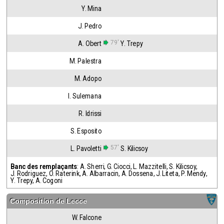
Y. Mina
J. Pedro
79'
A. Obert
Y. Trepy
M. Palestra
M. Adopo
I. Sulemana
R. Idrissi
S. Esposito
57'
L. Pavoletti
S. Kilicsoy
Banc des remplaçants
:
A. Sherri
,
G. Ciocci
,
L. Mazzitelli
,
S. Kilicsoy
,
J. Rodriguez
,
O. Raterink
,
A. Albarracin
,
A. Dossena
,
J. Liteta
,
P. Mendy
,
Y. Trepy
,
A. Cogoni
Composition de
Lecce
W. Falcone