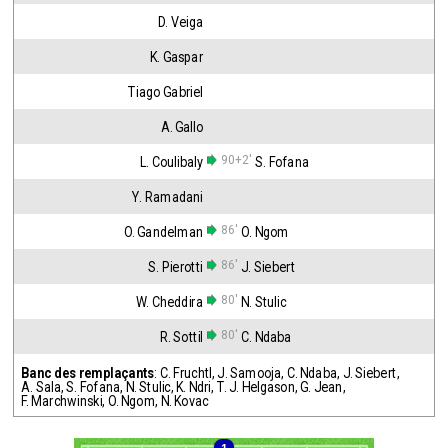
D. Veiga
K. Gaspar
Tiago Gabriel
A. Gallo
90+2'
L. Coulibaly
S. Fofana
Y. Ramadani
86'
O. Gandelman
O. Ngom
86'
S. Pierotti
J. Siebert
80'
W. Cheddira
N. Stulic
80'
R. Sottil
C. Ndaba
Banc des remplaçants
:
C. Fruchtl
,
J. Samooja
,
C. Ndaba
,
J. Siebert
,
A. Sala
,
S. Fofana
,
N. Stulic
,
K. Ndri
,
T. J. Helgason
,
G. Jean
,
F. Marchwinski
,
O. Ngom
,
N. Kovac