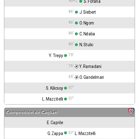
90+2'
 S. Fofana
86'
 J. Siebert
86'
 O. Ngom
80'
 C. Ndaba
80'
 N. Stulic
79'
Y. Trepy
76'
 Y. Ramadani
65'
 O. Gandelman
57'
S. Kilicsoy
57'
L. Mazzitelli
Composition de
Cagliari
E. Caprile
57'
G. Zappa
L. Mazzitelli