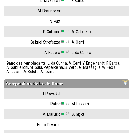
85'
L. Mazzitelli
F. Barba
M. Braunöder
N. Paz
85'
P. Cutrone
A. Gabrielloni
73'
Gabriel Strefezza
A. Cerri
46'
A. Fadera
L. da Cunha
Banc des remplaçants
:
L. da Cunha
,
A. Cerri
,
Y. Engelhardt
,
F. Barba
,
A. Gabrielloni
,
M. Sala
,
Pepe Reina
,
S. Verdi
,
G. Mazzaglia
,
W. Feola
,
Ali Jasim
,
A. Belotti
,
A. Iovine
Composition de
Lazio Rome
I. Provedel
87'
Patric
M. Lazzari
79'
A. Marusic
S. Gigot
Nuno Tavares