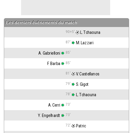
Les derniers événements du match
90+5'
 L. Tchaouna
87'
 M. Lazzari
85'
A. Gabrielloni
85'
F. Barba
81'
 V. Castellanos
79'
 S. Gigot
78'
 L. Tchaouna
73'
A. Cerri
73'
Y. Engelhardt
72'
 Patric