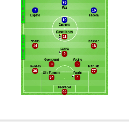
Maxifoot recrute
^ retour en haut de page ^