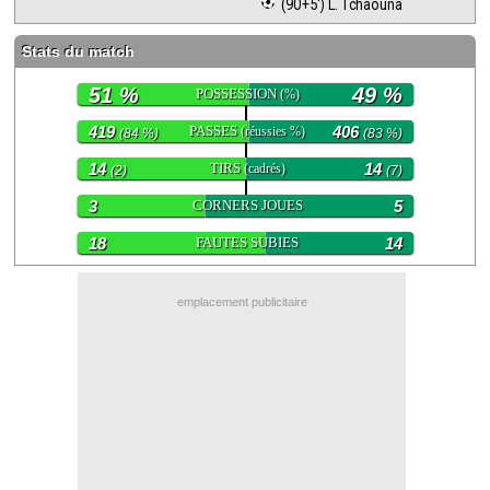
 (90+5') L. Tchaouna
Contact / Signaler un bug
Stats du match
Recrutement Maxifoot
51 %
49 %
POSSESSION
(%)
Mentions légales
419
PASSES
406
(réussies %)
(84 %)
(83 %)
site web Maxifoot.fr
14
TIRS
14
(cadrés)
(2)
(7)
3
CORNERS JOUES
5
18
FAUTES SUBIES
14
emplacement publicitaire