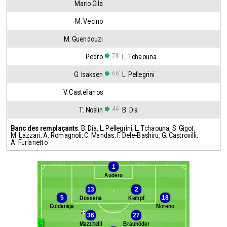
Mario Gila
M. Vecino
M. Guendouzi
78'
Pedro
L. Tchaouna
66'
G. Isaksen
L. Pellegrini
V. Castellanos
46'
T. Noslin
B. Dia
Banc des remplaçants
:
B. Dia
,
L. Pellegrini
,
L. Tchaouna
,
S. Gigot
,
M. Lazzari
,
A. Romagnoli
,
C. Mandas
,
F. Dele-Bashiru
,
G. Castrovilli
,
A. Furlanetto