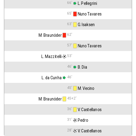
66'
 L. Pellegrini
65'
 Nuno Tavares
63'
 G. Isaksen
62'
M. Braunöder
57'
 Nuno Tavares
53'
L. Mazzitelli
46'
 B. Dia
46'
L. da Cunha
45'
 M. Vecino
45+2'
M. Braunöder
36'
 V. Castellanos
31'
 Pedro
28'
 V. Castellanos