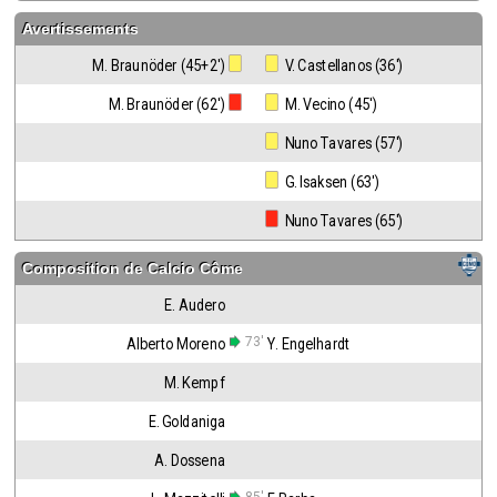
Avertissements
M. Braunöder (45+2')
 V. Castellanos (36')
M. Braunöder (62')
 M. Vecino (45')
 Nuno Tavares (57')
 G. Isaksen (63')
 Nuno Tavares (65')
Composition de
Calcio Côme
E. Audero
73'
Alberto Moreno
Y. Engelhardt
M. Kempf
E. Goldaniga
A. Dossena