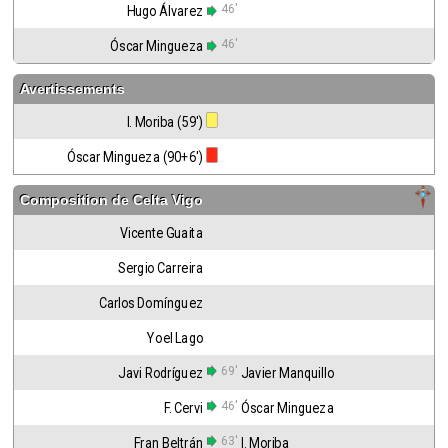
46'
Hugo Álvarez
46'
Óscar Mingueza
Avertissements
I. Moriba (59')
Óscar Mingueza (90+6')
Composition de
Celta Vigo
Vicente Guaita
Sergio Carreira
Carlos Domínguez
Yoel Lago
69'
Javi Rodríguez
Javier Manquillo
46'
F. Cervi
Óscar Mingueza
63'
Fran Beltrán
I. Moriba