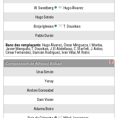
46'
W. Swedberg
Hugo Álvarez
Hugo Sotelo
70'
Borja Iglesias
T. Douvikas
Pablo Durán
Banc des remplaçants
:
Hugo Álvarez
,
Óscar Mingueza
,
I. Moriba
,
Javier Manquillo
,
T. Douvikas
,
J. El Abdellaoui
,
C. Starfelt
,
J. Aidoo
,
César Fernández
,
Damián Rodríguez
,
Iván Villar
,
M. Ristic
Composition de
Athletic Bilbao
Unai Simón
Yeray
Andoni Gorosabel
Dani Vivian
Adama Boiro
67'