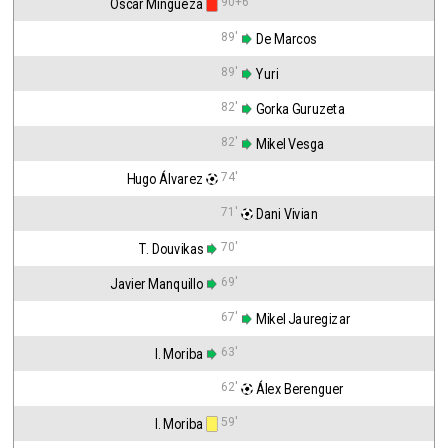
90+6'
Óscar Mingueza
89'
 De Marcos
89'
 Yuri
82'
 Gorka Guruzeta
82'
 Mikel Vesga
74'
Hugo Álvarez
71'
 Dani Vivian
70'
T. Douvikas
69'
Javier Manquillo
67'
 Mikel Jauregizar
63'
I. Moriba
62'
 Álex Berenguer
59'
I. Moriba