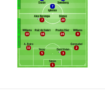
Maxifoot recrute
^ retour en haut de page ^
version web complète