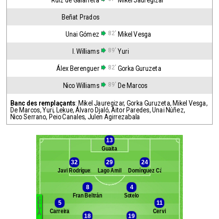
Ruíz de Galarreta
Mikel Jauregizar
Beñat Prados
82'
Unai Gómez
Mikel Vesga
89'
I. Williams
Yuri
82'
Álex Berenguer
Gorka Guruzeta
89'
Nico Williams
De Marcos
Banc des remplaçants
:
Mikel Jauregizar
,
Gorka Guruzeta
,
Mikel Vesga
,
De Marcos
,
Yuri
,
Lekue
,
Álvaro Djaló
,
Aitor Paredes
,
Unai Núñez
,
Nico Serrano
,
Peio Canales
,
Julen Agirrezabala