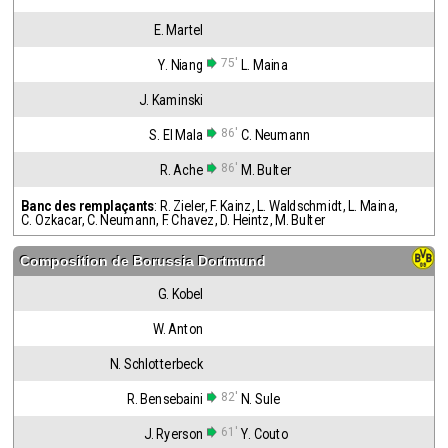
E. Martel
75'
Y. Niang
L. Maina
J. Kaminski
86'
S. El Mala
C. Neumann
86'
R. Ache
M. Bulter
Banc des remplaçants
:
R. Zieler
,
F. Kainz
,
L. Waldschmidt
,
L. Maina
,
C. Ozkacar
,
C. Neumann
,
F. Chavez
,
D. Heintz
,
M. Bulter
Composition de
Borussia Dortmund
G. Kobel
W. Anton
N. Schlotterbeck
82'
R. Bensebaini
N. Sule
61'
J. Ryerson
Y. Couto