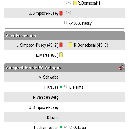
45+5'
 R. Bensebaini
45+2'
J. Simpson-Pusey
16'
 S. Guirassy
Avertissements
J. Simpson-Pusey (45+2')
 R. Bensebaini (45+5')
E. Martel (86')
Composition de
FC Cologne
M. Schwabe
86'
T. Krauss
D. Heintz
R. van den Berg
J. Simpson-Pusey
K. Lund
46'
I. Johannesson
C. Ozkacar