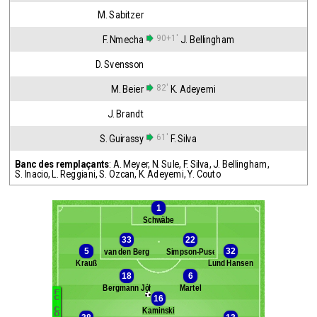
M. Sabitzer
90+1'
F. Nmecha
J. Bellingham
D. Svensson
82'
M. Beier
K. Adeyemi
J. Brandt
61'
S. Guirassy
F. Silva
Banc des remplaçants
:
A. Meyer
,
N. Sule
,
F. Silva
,
J. Bellingham
,
S. Inacio
,
L. Reggiani
,
S. Ozcan
,
K. Adeyemi
,
Y. Couto