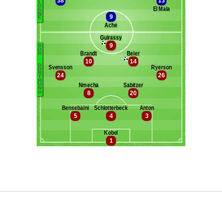
Maxifoot recrute
^ retour en haut de page ^
version web complète