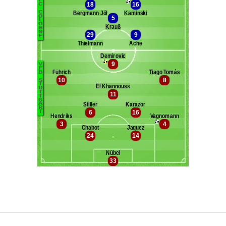
Maxifoot recrute
^ retour en haut de page ^