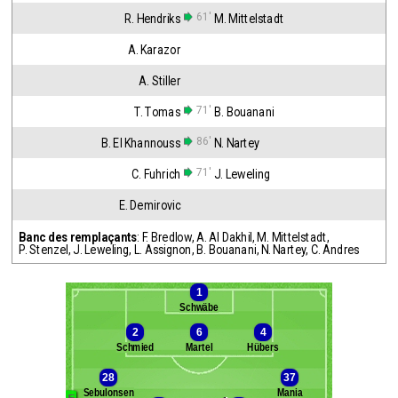
61'
R. Hendriks
M. Mittelstadt
A. Karazor
A. Stiller
71'
T. Tomas
B. Bouanani
86'
B. El Khannouss
N. Nartey
71'
C. Fuhrich
J. Leweling
E. Demirovic
Banc des remplaçants
:
F. Bredlow
,
A. Al Dakhil
,
M. Mittelstadt
,
P. Stenzel
,
J. Leweling
,
L. Assignon
,
B. Bouanani
,
N. Nartey
,
C. Andres