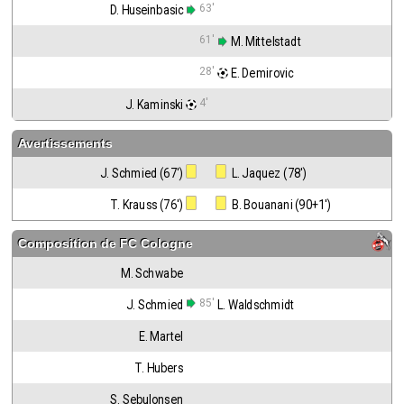
63'
D. Huseinbasic
61'
 M. Mittelstadt
28'
 E. Demirovic
4'
J. Kaminski
Avertissements
J. Schmied (67')
 L. Jaquez (78')
T. Krauss (76')
 B. Bouanani (90+1')
Composition de
FC Cologne
M. Schwabe
85'
J. Schmied
L. Waldschmidt
E. Martel
T. Hubers
S. Sebulonsen