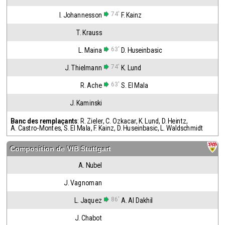
74'
I. Johannesson
F. Kainz
T. Krauss
63'
L. Maina
D. Huseinbasic
74'
J. Thielmann
K. Lund
63'
R. Ache
S. El Mala
J. Kaminski
Banc des remplaçants
:
R. Zieler
,
C. Ozkacar
,
K. Lund
,
D. Heintz
,
A. Castro-Montes
,
S. El Mala
,
F. Kainz
,
D. Huseinbasic
,
L. Waldschmidt
Composition de
VfB Stuttgart
A. Nubel
J. Vagnoman
86'
L. Jaquez
A. Al Dakhil
J. Chabot