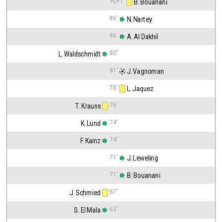
90+1'
 B. Bouanani
86'
 N. Nartey
86'
 A. Al Dakhil
85'
L. Waldschmidt
81'
 J. Vagnoman
78'
 L. Jaquez
76'
T. Krauss
74'
K. Lund
74'
F. Kainz
71'
 J. Leweling
71'
 B. Bouanani
67'
J. Schmied
63'
S. El Mala