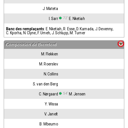
J. Mateta
72'
I. Sarr
E. Nketiah
Banc des remplaçants
:
E. Nketiah
,
R. Esse
,
D. Kamada
,
J. Devenny
,
C. Kporha
,
N. Clyne
,
F. Umeh
,
J. Schlupp
,
M. Turner
Composition de
Brentford
M. Flekken
M. Roerslev
N. Collins
S. van den Berg
54'
C. Nørgaard
M. Jensen
Y. Wissa
V. Janelt
B. Mbeumo