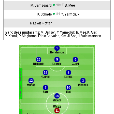
90+3'
M. Damsgaard
B. Mee
84'
K. Schade
Y. Yarmoliuk
K. Lewis-Potter
Banc des remplaçants
:
M. Jensen
,
Y. Yarmoliuk
,
B. Mee
,
K. Ajer
,
Y. Konak
,
P. Maghoma
,
Fábio Carvalho
,
Kim Ji-Soo
,
H. Valdimarsson