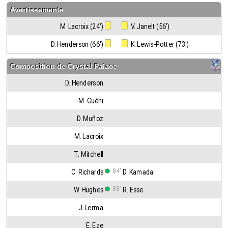
Avertissements
M. Lacroix (24')
 V. Janelt (56')
D. Henderson (66')
 K. Lewis-Potter (73')
Composition de
Crystal Palace
D. Henderson
M. Guéhi
D. Muñoz
M. Lacroix
T. Mitchell
84'
C. Richards
D. Kamada
83'
W. Hughes
R. Esse
J. Lerma
E. Eze