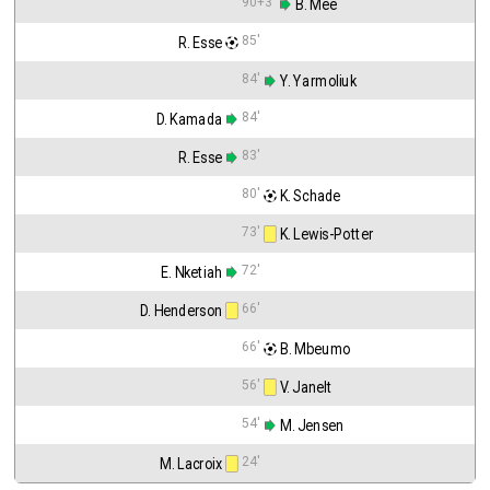
90+3'
 B. Mee
85'
R. Esse
84'
 Y. Yarmoliuk
84'
D. Kamada
83'
R. Esse
80'
 K. Schade
73'
 K. Lewis-Potter
72'
E. Nketiah
66'
D. Henderson
66'
 B. Mbeumo
56'
 V. Janelt
54'
 M. Jensen
24'
M. Lacroix