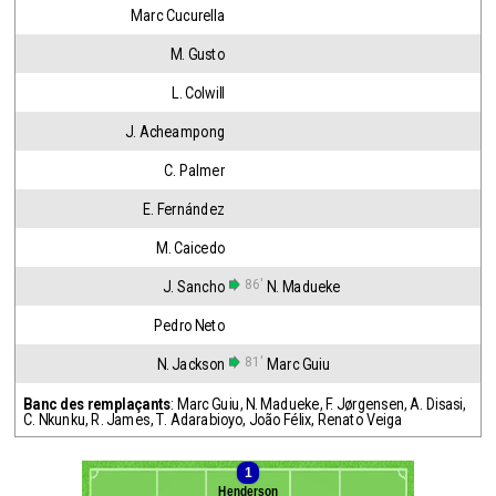
Marc Cucurella
M. Gusto
L. Colwill
J. Acheampong
C. Palmer
E. Fernández
M. Caicedo
86'
J. Sancho
N. Madueke
Pedro Neto
81'
N. Jackson
Marc Guiu
Banc des remplaçants
:
Marc Guiu
,
N. Madueke
,
F. Jørgensen
,
A. Disasi
,
C. Nkunku
,
R. James
,
T. Adarabioyo
,
João Félix
,
Renato Veiga