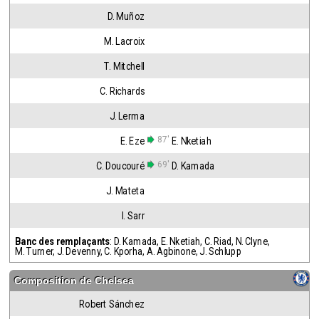
D. Muñoz
M. Lacroix
T. Mitchell
C. Richards
J. Lerma
87'
E. Eze
E. Nketiah
69'
C. Doucouré
D. Kamada
J. Mateta
I. Sarr
Banc des remplaçants
:
D. Kamada
,
E. Nketiah
,
C. Riad
,
N. Clyne
,
M. Turner
,
J. Devenny
,
C. Kporha
,
A. Agbinone
,
J. Schlupp
Composition de
Chelsea
Robert Sánchez