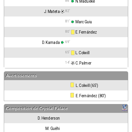
86'
 N. Madueke
82'
J. Mateta
81'
 Marc Guiu
80'
 E. Fernández
69'
D. Kamada
65'
 L. Colwill
14'
 C. Palmer
Avertissements
 L. Colwill (65')
 E. Fernández (80')
Composition de
Crystal Palace
D. Henderson
M. Guéhi