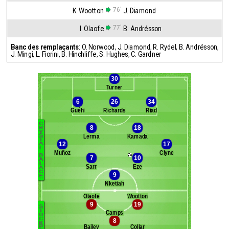
76'
K. Wootton
J. Diamond
77'
I. Olaofe
B. Andrésson
Banc des remplaçants
:
O. Norwood
,
J. Diamond
,
R. Rydel
,
B. Andrésson
,
J. Mingi
,
L. Fiorini
,
B. Hinchliffe
,
S. Hughes
,
C. Gardner