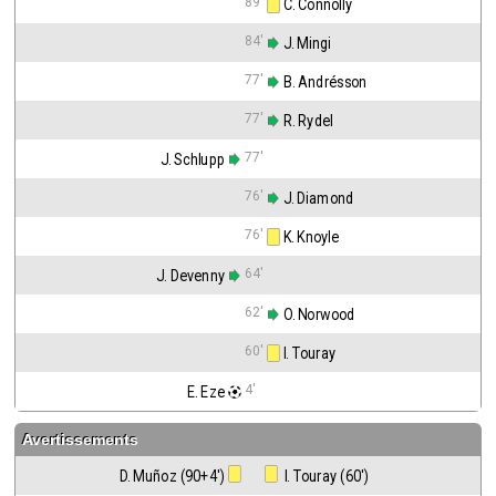
89'
 C. Connolly
84'
 J. Mingi
77'
 B. Andrésson
77'
 R. Rydel
77'
J. Schlupp
76'
 J. Diamond
76'
 K. Knoyle
64'
J. Devenny
62'
 O. Norwood
60'
 I. Touray
4'
E. Eze
Avertissements
D. Muñoz (90+4')
 I. Touray (60')