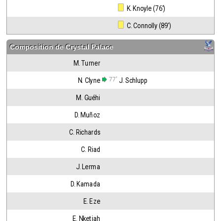
 K. Knoyle (76')
 C. Connolly (89')
Composition de
Crystal Palace
M. Turner
77'
N. Clyne
J. Schlupp
M. Guéhi
D. Muñoz
C. Richards
C. Riad
J. Lerma
D. Kamada
E. Eze
E. Nketiah