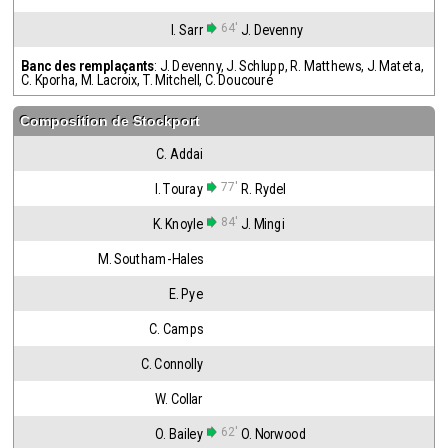
64'
I. Sarr
J. Devenny
Banc des remplaçants
:
J. Devenny
,
J. Schlupp
,
R. Matthews
,
J. Mateta
,
C. Kporha
,
M. Lacroix
,
T. Mitchell
,
C. Doucouré
Composition de
Stockport
C. Addai
77'
I. Touray
R. Rydel
84'
K. Knoyle
J. Mingi
M. Southam-Hales
E. Pye
C. Camps
C. Connolly
W. Collar
62'
O. Bailey
O. Norwood