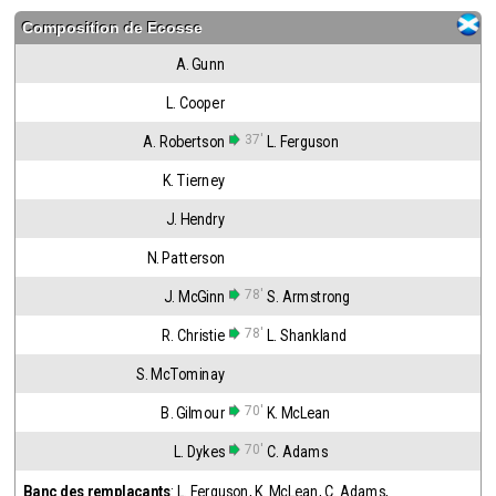
Composition de
Ecosse
A. Gunn
L. Cooper
37'
A. Robertson
L. Ferguson
K. Tierney
J. Hendry
N. Patterson
78'
J. McGinn
S. Armstrong
78'
R. Christie
L. Shankland
S. McTominay
70'
B. Gilmour
K. McLean
70'
L. Dykes
C. Adams
Banc des remplaçants
:
L. Ferguson
,
K. McLean
,
C. Adams
,