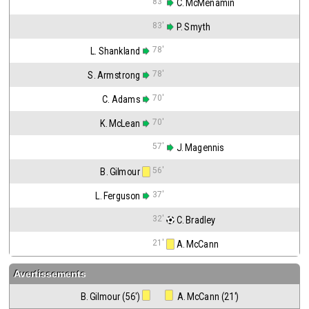
83'
 C. McMenamin
83'
 P. Smyth
78'
L. Shankland
78'
S. Armstrong
70'
C. Adams
70'
K. McLean
57'
 J. Magennis
56'
B. Gilmour
37'
L. Ferguson
32'
 C. Bradley
21'
 A. McCann
Avertissements
B. Gilmour (56')
 A. McCann (21')