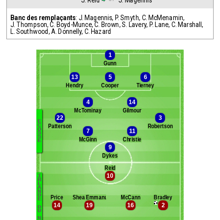
J. Reid
J. Magennis
Banc des remplaçants
:
J. Magennis
,
P. Smyth
,
C. McMenamin
,
J. Thompson
,
C. Boyd-Munce
,
C. Brown
,
S. Lavery
,
P. Lane
,
C. Marshall
,
L. Southwood
,
A. Donnelly
,
C. Hazard