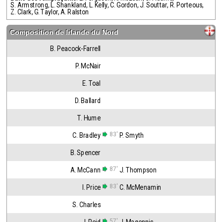
S. Armstrong
,
L. Shankland
,
L. Kelly
,
C. Gordon
,
J. Souttar
,
R. Porteous
,
Z. Clark
,
G. Taylor
,
A. Ralston
Composition de
Irlande du Nord
B. Peacock-Farrell
P. McNair
E. Toal
D. Ballard
T. Hume
83'
C. Bradley
P. Smyth
B. Spencer
87'
A. McCann
J. Thompson
83'
I. Price
C. McMenamin
S. Charles
57'