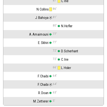
87'
 C. Irie
86'
N. Collins
81'
J. Bahoya
80'
 N. Hofler
77'
A. Amaimouni
77'
E. Skhiri
72'
 D. Scherhant
72'
 C. Irie
66'
 L. Holer
64'
F. Chaibi
64'
F. Chaibi
63'
R. Doan
5'
M. Zetterer