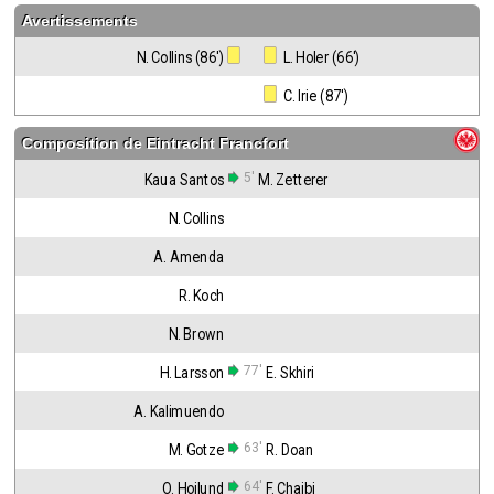
Avertissements
N. Collins (86')
 L. Holer (66')
 C. Irie (87')
Composition de
Eintracht Francfort
5'
Kaua Santos
M. Zetterer
N. Collins
A. Amenda
R. Koch
N. Brown
77'
H. Larsson
E. Skhiri
A. Kalimuendo
63'
M. Gotze
R. Doan
64'
O. Hojlund
F. Chaibi