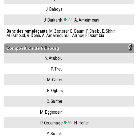
J. Bahoya
77'
J. Burkardt
A. Amaimouni
Banc des remplaçants
:
M. Zetterer
,
E. Baum
,
F. Chaibi
,
E. Skhiri
,
M. Dahoud
,
R. Doan
,
A. Amaimouni
,
L. Arrhov
,
F. Doumbia
Composition de
Fribourg
N. Atubolu
P. Treu
M. Ginter
B. Ogbus
C. Gunter
M. Eggestein
80'
P. Osterhage
N. Hofler
Y. Suzuki