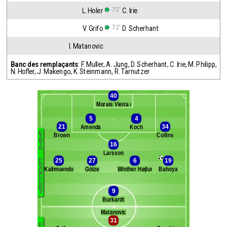
72'
L. Holer
C. Irie
72'
V. Grifo
D. Scherhant
I. Matanovic
Banc des remplaçants
:
F. Muller
,
A. Jung
,
D. Scherhant
,
C. Irie
,
M. Philipp
,
N. Hofler
,
J. Makengo
,
K. Steinmann
,
R. Tarnutzer