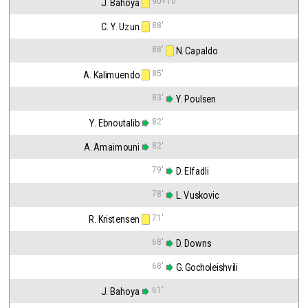
90+10'
J. Bahoya
88'
C. Y. Uzun
88'
 N. Capaldo
85'
A. Kalimuendo
83'
 Y. Poulsen
82'
Y. Ebnoutalib
82'
A. Amaimouni
79'
 D. Elfadli
78'
 L. Vuskovic
71'
R. Kristensen
68'
 D. Downs
68'
 G. Gocholeishvili
61'
J. Bahoya