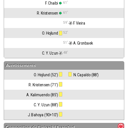
61'
F. Chaibi
61'
R. Kristensen
59'
 F. Vieira
52'
O. Hojlund
51'
 A. Gronbaek
48'
C. Y. Uzun
Avertissements
O. Hojlund (52')
 N. Capaldo (88')
R. Kristensen (71')
A. Kalimuendo (85')
C. Y. Uzun (88')
J. Bahoya (90+10')
Composition de
Eintracht Francfort