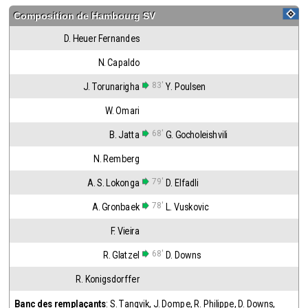
Composition de
Hambourg SV
D. Heuer Fernandes
N. Capaldo
83'
J. Torunarigha
Y. Poulsen
W. Omari
68'
B. Jatta
G. Gocholeishvili
N. Remberg
79'
A. S. Lokonga
D. Elfadli
78'
A. Gronbaek
L. Vuskovic
F. Vieira
68'
R. Glatzel
D. Downs
R. Konigsdorffer
Banc des remplaçants
:
S. Tangvik
,
J. Dompe
,
R. Philippe
,
D. Downs
,