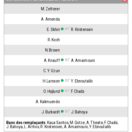
M. Zetterer
A. Amenda
61'
E. Skhiri
R. Kristensen
R. Koch
N. Brown
82'
A. Knauff
A. Amaimouni
C. Y. Uzun
82'
H. Larsson
Y. Ebnoutalib
61'
O. Hojlund
F. Chaibi
A. Kalimuendo
61'
J. Burkardt
J. Bahoya
Banc des remplaçants
:
Kaua Santos
,
M. Gotze
,
A. Theate
,
F. Chaibi
,
J. Bahoya
,
L. Arrhov
,
R. Kristensen
,
A. Amaimouni
,
Y. Ebnoutalib