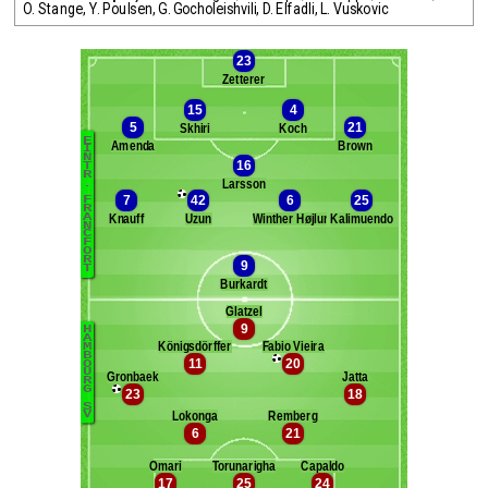
O. Stange
,
Y. Poulsen
,
G. Gocholeishvili
,
D. Elfadli
,
L. Vuskovic