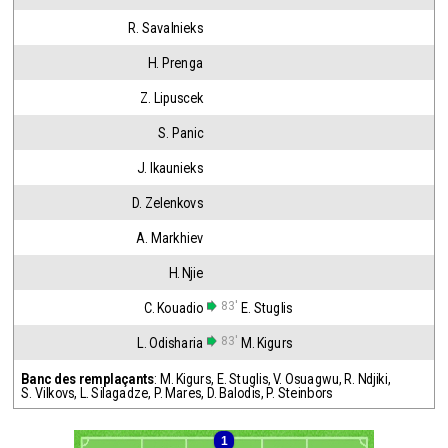
R. Savalnieks
H. Prenga
Z. Lipuscek
S. Panic
J. Ikaunieks
D. Zelenkovs
A. Markhiev
H. Njie
83'
C. Kouadio
E. Stuglis
83'
L. Odisharia
M. Kigurs
Banc des remplaçants
:
M. Kigurs
,
E. Stuglis
,
V. Osuagwu
,
R. Ndjiki
,
S. Vilkovs
,
L. Silagadze
,
P. Mares
,
D. Balodis
,
P. Steinbors