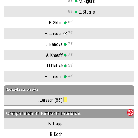
83'
 M. Kigurs
83'
 E. Stuglis
82'
E. Skhiri
79'
H. Larsson
73'
J. Bahoya
73'
A. Knauff
58'
H. Ekitiké
46'
H. Larsson
Avertissements
H. Larsson (86')
Composition de
Eintracht Francfort
K. Trapp
R. Koch