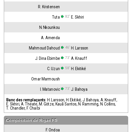
R. Kristensen
82'
Tuta
E. Skhiri
N. Nkounkou
A. Amenda
46'
Mahmoud Dahoud
H. Larsson
73'
J. Dina Ebimbe
A. Knauff
58'
C. Uzun
H. Ekitiké
Omar Marmoush
73'
I. Matanovic
J. Bahoya
Banc des remplaçants
:
H. Larsson
,
H. Ekitiké
,
J. Bahoya
,
A. Knauff
,
E. Skhiri
,
A. Theate
,
M. Götze
,
Kauã Santos
,
N. Ramming
,
N. Collins
,
T. Chandler
,
F. Chaïbi
Composition de
Rigas FS
F. Ondoa