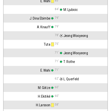
85'
E. Wahi
84'
 M. Ljubicic
79'
J. Dina Ebimbe
79'
A. Knauff
78'
 Jeong Wooyeong
75'
Tuta
71'
 Jeong Wooyeong
71'
 T. Rothe
71'
E. Wahi
62'
 L. Querfeld
60'
M. Götze
60'
H. Ekitiké
58'
H. Larsson