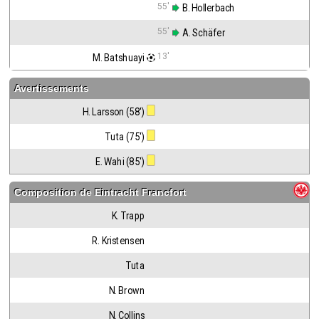
55'
 B. Hollerbach
55'
 A. Schäfer
13'
M. Batshuayi
Avertissements
H. Larsson (58')
Tuta (75')
E. Wahi (85')
Composition de
Eintracht Francfort
K. Trapp
R. Kristensen
Tuta
N. Brown
N. Collins