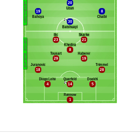
Maxifoot recrute
^ retour en haut de page ^