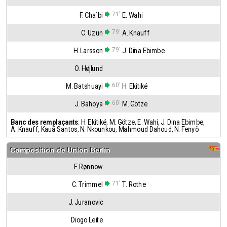
71'
F. Chaïbi
E. Wahi
79'
C. Uzun
A. Knauff
79'
H. Larsson
J. Dina Ebimbe
O. Højlund
60'
M. Batshuayi
H. Ekitiké
60'
J. Bahoya
M. Götze
Banc des remplaçants
:
H. Ekitiké
,
M. Götze
,
E. Wahi
,
J. Dina Ebimbe
,
A. Knauff
,
Kauã Santos
,
N. Nkounkou
,
Mahmoud Dahoud
,
N. Fenyö
Composition de
Union Berlin
F. Rønnow
71'
C. Trimmel
T. Rothe
J. Juranovic
Diogo Leite