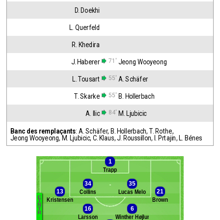
D. Doekhi
L. Querfeld
R. Khedira
71'
J. Haberer
Jeong Wooyeong
55'
L. Tousart
A. Schäfer
55'
T. Skarke
B. Hollerbach
84'
A. Ilic
M. Ljubicic
Banc des remplaçants
:
A. Schäfer
,
B. Hollerbach
,
T. Rothe
,
Jeong Wooyeong
,
M. Ljubicic
,
C. Klaus
,
J. Roussillon
,
I. Prtajin
,
L. Bénes