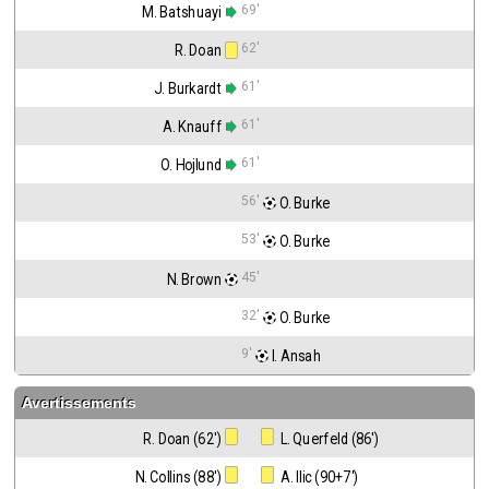
69'
M. Batshuayi
62'
R. Doan
61'
J. Burkardt
61'
A. Knauff
61'
O. Hojlund
56'
 O. Burke
53'
 O. Burke
45'
N. Brown
32'
 O. Burke
9'
 I. Ansah
Avertissements
R. Doan (62')
 L. Querfeld (86')
N. Collins (88')
 A. Ilic (90+7')