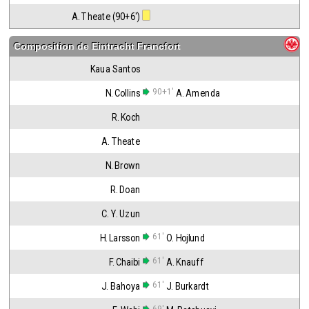
A. Theate (90+6')
Composition de
Eintracht Francfort
Kaua Santos
90+1'
N. Collins
A. Amenda
R. Koch
A. Theate
N. Brown
R. Doan
C. Y. Uzun
61'
H. Larsson
O. Hojlund
61'
F. Chaibi
A. Knauff
61'
J. Bahoya
J. Burkardt