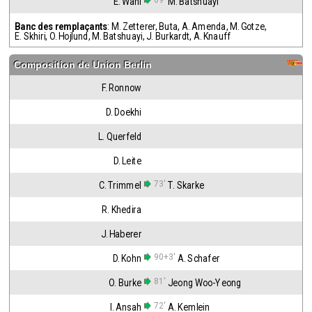
69'
E. Wahi
M. Batshuayi
Banc des remplaçants
:
M. Zetterer
,
Buta
,
A. Amenda
,
M. Gotze
,
E. Skhiri
,
O. Hojlund
,
M. Batshuayi
,
J. Burkardt
,
A. Knauff
Composition de
Union Berlin
F. Ronnow
D. Doekhi
L. Querfeld
D. Leite
73'
C. Trimmel
T. Skarke
R. Khedira
J. Haberer
90+3'
D. Kohn
A. Schafer
81'
O. Burke
Jeong Woo-Yeong
72'
I. Ansah
A. Kemlein