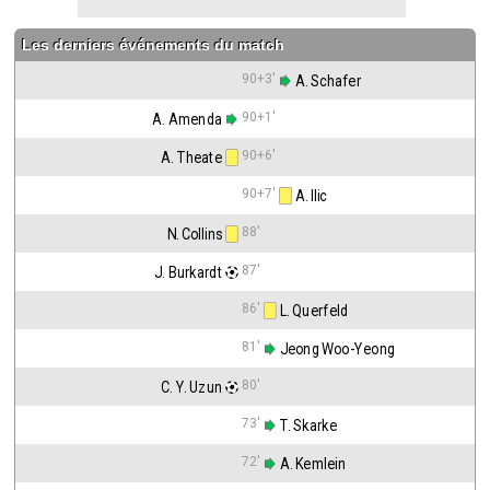
Les derniers événements du match
90+3'
 A. Schafer
90+1'
A. Amenda
90+6'
A. Theate
90+7'
 A. Ilic
88'
N. Collins
87'
J. Burkardt
86'
 L. Querfeld
81'
 Jeong Woo-Yeong
80'
C. Y. Uzun
73'
 T. Skarke
72'
 A. Kemlein