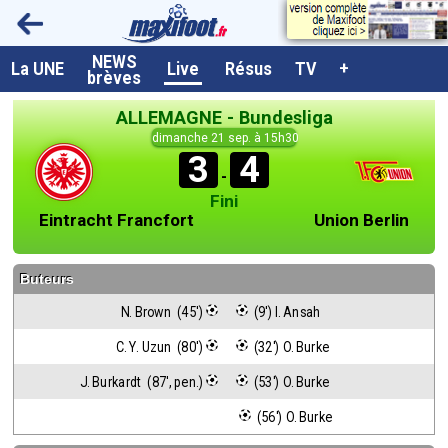
NEWS
A la UNE
La UNE
Live
Résus
TV
+
brèves
Dernières brèves
ALLEMAGNE - Bundesliga
Live / Matchs en direct
dimanche 21 sep. à 15h30
3
4
Résultats et Classements
-
Fini
Class. buteurs européens
Eintracht Francfort
Union Berlin
Programme TV foot
Buteurs
Vidéos
N. Brown  (45')
 (9') I. Ansah
Sondages
C. Y. Uzun  (80')
 (32') O. Burke
Tableau transferts L1
J. Burkardt  (87', pen.)
 (53') O. Burke
Taille de la police
 (56') O. Burke
Paramètrages / Options