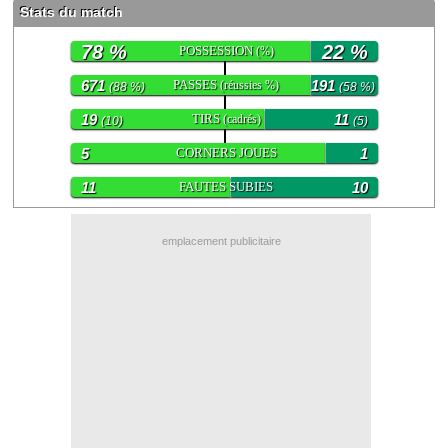
Stats du match
Contact / Signaler un bug
78 %
22 %
POSSESSION
(%)
Recrutement Maxifoot
671
PASSES
191
(réussies %)
(88 %)
(58 %)
Mentions légales
19
TIRS
11
(cadrés)
(10)
(5)
site web Maxifoot.fr
5
CORNERS JOUES
1
11
FAUTES SUBIES
10
emplacement publicitaire