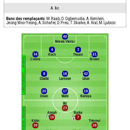
A. Ilic
Banc des remplaçants
:
M. Raab
,
O. Ogbemudia
,
A. Kemlein
,
Jeong Woo-Yeong
,
A. Schafer
,
D. Preu
,
T. Skarke
,
A. Kral
,
M. Ljubicic