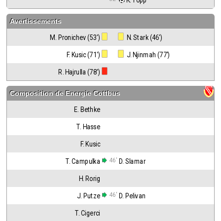
 K. Topp
Avertissements
M. Pronichev (53')
 N. Stark (46')
F. Kusic (71')
 J. Njinmah (77')
R. Hajrulla (78')
Composition de
Energie Cottbus
E. Bethke
T. Hasse
F. Kusic
46'
T. Campulka
D. Slamar
H. Rorig
46'
J. Putze
D. Pelivan
T. Cigerci