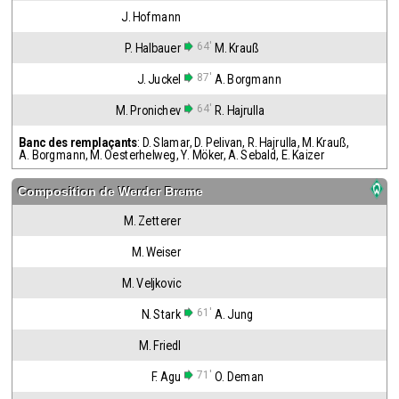
J. Hofmann
64'
P. Halbauer
M. Krauß
87'
J. Juckel
A. Borgmann
64'
M. Pronichev
R. Hajrulla
Banc des remplaçants
:
D. Slamar
,
D. Pelivan
,
R. Hajrulla
,
M. Krauß
,
A. Borgmann
,
M. Oesterhelweg
,
Y. Möker
,
A. Sebald
,
E. Kaizer
Composition de
Werder Breme
M. Zetterer
M. Weiser
M. Veljkovic
61'
N. Stark
A. Jung
M. Friedl
71'
F. Agu
O. Deman