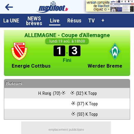
NEWS
A la UNE
La UNE
Live
Résus
TV
+
brèves
Dernières brèves
ALLEMAGNE - Coupe d'Allemagne
Live / Matchs en direct
lundi 19 aoû. à 18h00
1
3
Résultats et Classements
-
Fini
Class. buteurs européens
Energie Cottbus
Werder Breme
Programme TV foot
Buteurs
Vidéos
H. Rorig  (70')
 (32') K. Topp
Sondages
 (37') K. Topp
Tableau transferts L1
 (55') K. Topp
Taille de la police
Paramètrages / Options
emplacement publicitaire