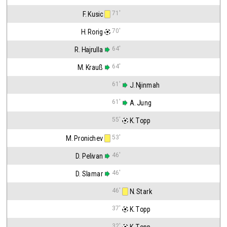
71'
F. Kusic
70'
H. Rorig
64'
R. Hajrulla
64'
M. Krauß
61'
 J. Njinmah
61'
 A. Jung
55'
 K. Topp
53'
M. Pronichev
46'
D. Pelivan
46'
D. Slamar
46'
 N. Stark
37'
 K. Topp
32'