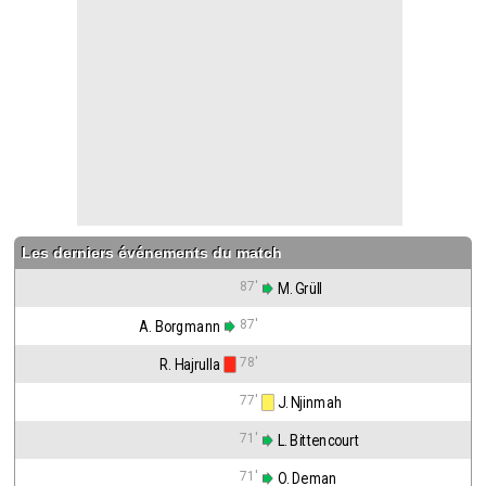
Contact / Signaler un bug
Recrutement Maxifoot
Mentions légales
site web Maxifoot.fr
Les derniers événements du match
87'
 M. Grüll
87'
A. Borgmann
78'
R. Hajrulla
77'
 J. Njinmah
71'
 L. Bittencourt
71'
 O. Deman