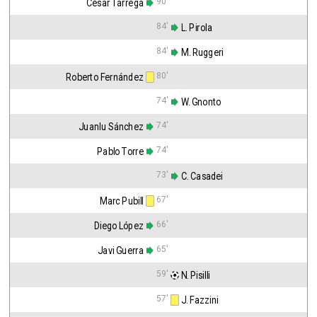
90'
César Tárrega
84'
 L. Pirola
84'
 M. Ruggeri
80'
Roberto Fernández
74'
 W. Gnonto
74'
Juanlu Sánchez
74'
Pablo Torre
73'
 C. Casadei
67'
Marc Pubill
66'
Diego López
65'
Javi Guerra
59'
 N. Pisilli
57'
 J. Fazzini