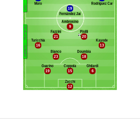
Maxifoot recrute
^ retour en haut de page ^
version web complète