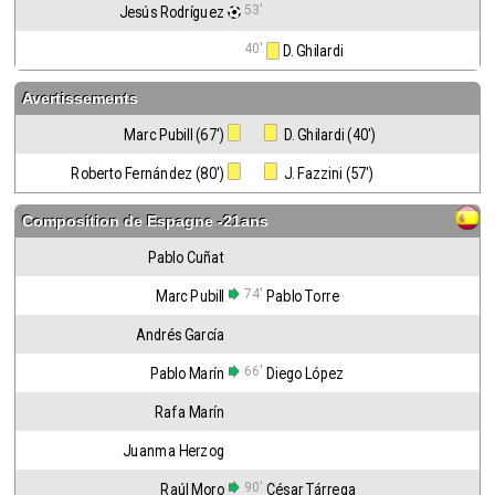
53'
Jesús Rodríguez
40'
 D. Ghilardi
Avertissements
Marc Pubill (67')
 D. Ghilardi (40')
Roberto Fernández (80')
 J. Fazzini (57')
Composition de
Espagne -21ans
Pablo Cuñat
74'
Marc Pubill
Pablo Torre
Andrés García
66'
Pablo Marín
Diego López
Rafa Marín
Juanma Herzog
90'
Raúl Moro
César Tárrega