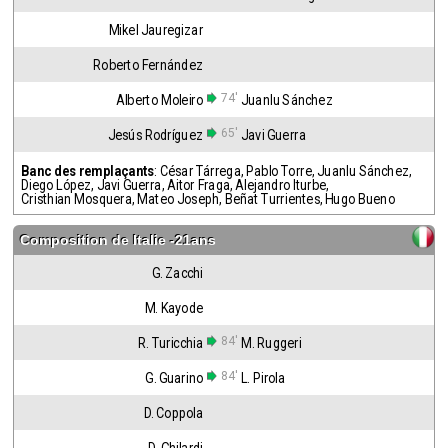
Mikel Jauregizar
Roberto Fernández
74'
Alberto Moleiro
Juanlu Sánchez
65'
Jesús Rodríguez
Javi Guerra
Banc des remplaçants
:
César Tárrega
,
Pablo Torre
,
Juanlu Sánchez
,
Diego López
,
Javi Guerra
,
Aitor Fraga
,
Alejandro Iturbe
,
Cristhian Mosquera
,
Mateo Joseph
,
Beñat Turrientes
,
Hugo Bueno
Composition de
Italie -21ans
G. Zacchi
M. Kayode
84'
R. Turicchia
M. Ruggeri
84'
G. Guarino
L. Pirola
D. Coppola