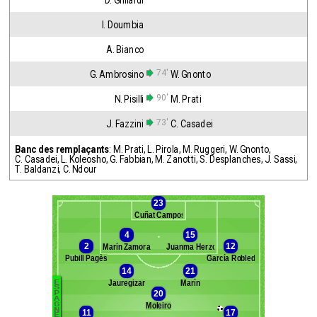
D. Ghilardi
I. Doumbia
A. Bianco
74'
G. Ambrosino
W. Gnonto
90'
N. Pisilli
M. Prati
73'
J. Fazzini
C. Casadei
Banc des remplaçants
:
M. Prati
,
L. Pirola
,
M. Ruggeri
,
W. Gnonto
,
C. Casadei
,
L. Koleosho
,
G. Fabbian
,
M. Zanotti
,
S. Desplanches
,
J. Sassi
,
T. Baldanzi
,
C. Ndour