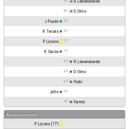
90'
 R. Lewandowski
86'
 D. Olmo
82'
J. Puado
82'
R. Terrats
77'
P. Lozano
75'
K. Garcia
64'
 R. Lewandowski
64'
 D. Olmo
64'
 Pedri
60'
Jofre
46'
 Fermín
Avertissements
P. Lozano (77')