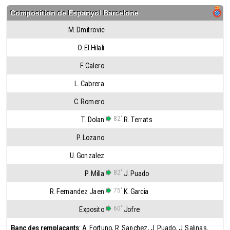
Composition de
Espanyol Barcelone
M. Dmitrovic
O. El Hilali
F. Calero
L. Cabrera
C. Romero
82'
T. Dolan
R. Terrats
P. Lozano
U. Gonzalez
82'
P. Milla
J. Puado
75'
R. Fernandez Jaen
K. Garcia
60'
Exposito
Jofre
Banc des remplaçants
:
A. Fortuno
,
R. Sanchez
,
J. Puado
,
J. Salinas
,