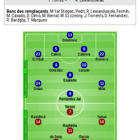
F. Torres
R. Lewandowski
Banc des remplaçants
:
M. ter Stegen
,
Pedri
,
R. Lewandowski
,
Fermín
,
M. Casado
,
D. Olmo
,
M. Bernal
,
W. Szczesny
,
J. Torrents
,
D. Fernandez
,
R. Bardghji
,
T. Marques