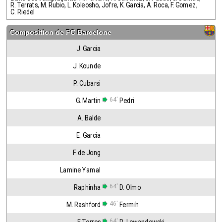
R. Terrats
,
M. Rubio
,
L. Koleosho
,
Jofre
,
K. Garcia
,
A. Roca
,
F. Gomez
,
C. Riedel
Composition de
FC Barcelone
J. Garcia
J. Kounde
P. Cubarsi
64'
G. Martin
Pedri
A. Balde
E. Garcia
F. de Jong
Lamine Yamal
64'
Raphinha
D. Olmo
46'
M. Rashford
Fermín
64'