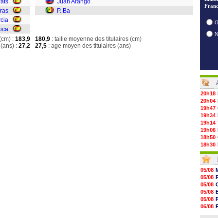
ats
Juan Arango
Franc
eras
P. Ba
cia
O
oca
(cm) :
183,9
180,9
: taille moyenne des titulaires (cm)
(ans) :
27,2
27,5
: age moyen des titulaires (ans)
20h18
20h04
19h47
19h34
19h14
19h06
18h50
18h30
18h20
17h58
17h47
05/08
17h34
05/08
17h22
05/08
17h10
05/08
16h59
05/08
16h53
06/08
16h45
06/08
16h34