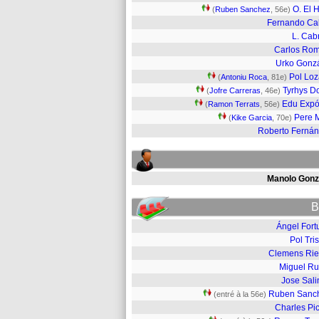
O. El H
(
Ruben Sanchez
, 56e)
Fernando Ca
L. Cab
Carlos Ro
Urko Gonz
Pol Lo
(
Antoniu Roca
, 81e)
Tyrhys D
(
Jofre Carreras
, 46e)
Edu Expó
(
Ramon Terrats
, 56e)
Pere M
(
Kike Garcia
, 70e)
Roberto Ferná
Manolo Gonz
B
Ángel Fort
Pol Tri
Clemens Rie
Miguel Ru
Jose Sali
Ruben Sanc
(entré à la 56e)
Charles Pi