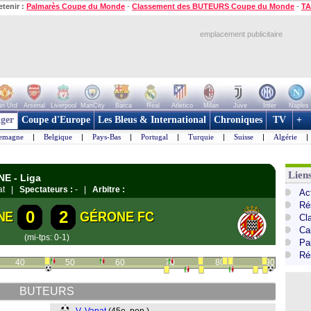
etenir :
Palmarès Coupe du Monde
-
Classement des BUTEURS Coupe du Monde
-
TA
emplacement publicitaire
n Utd
Arsenal
Liverpool
ManCity
Barca
Real
Atletico
Milan
Juve
Inter
Naples
ger
Coupe d'Europe
Les Bleus & International
Chroniques
TV
+
lemagne
|
Belgique
|
Pays-Bas
|
Portugal
|
Turquie
|
Suisse
|
Algérie
|
Lien
NE - Liga
gat |
Spectateurs :
- |
Arbitre :
Ac
Ré
0
2
NE
GÉRONE FC
Cl
Cal
(mi-tps: 0-1)
Pa
Ré
40
50
60
70
80
90
BUTEURS