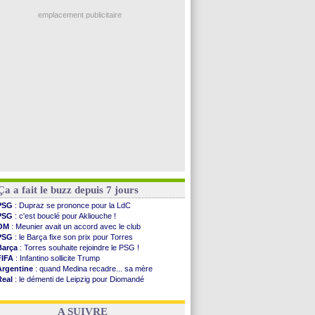
Real
: une nouvelle offre pour Vinicius
PSG
: Ndjantou heureux d'avoir rejoué
emplacement publicitaire
Real
: Diomandé pour 140 M€ ! (officiel)
Man City
: Rodri préfère le Barça au Real !
Rennes
: Aït Boudlal veut rejoindre Fulham
Aston Villa
: Liverpool cible aussi Konsa
OM
: une approche pour Diatta
Voir les brèves précédentes
Ça a fait le buzz depuis 7 jours
PSG
: Dupraz se prononce pour la LdC
PSG
: c'est bouclé pour Akliouche !
OM
: Meunier avait un accord avec le club
PSG
: le Barça fixe son prix pour Torres
Barça
: Torres souhaite rejoindre le PSG !
FIFA
: Infantino sollicite Trump
Argentine
: quand Medina recadre... sa mère
Real
: le démenti de Leipzig pour Diomandé
OM
: Paixão attire un 2e club anglais
FIFA
: le conseiller d'Infantino démissionne !
A SUIVRE