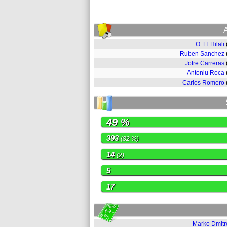
O. El Hilali
Ruben Sanchez
Jofre Carreras
Antoniu Roca
Carlos Romero
49 %
393
(82 %)
14
(2)
5
17
Marko Dmitr