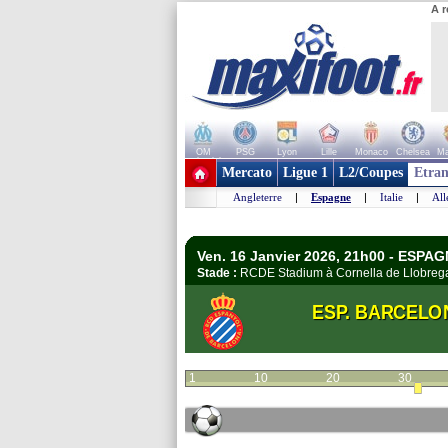
A r
OM
PSG
Lyon
Lille
Monaco
Chelsea
Ma
+ de clubs
Mercato
Ligue 1
L2/Coupes
Etran
Angleterre
|
Espagne
|
Italie
|
Al
Ven. 16 Janvier 2026, 21h00 - ESPAG
Stade :
RCDE Stadium à Cornella de Llobre
ESP. BARCELO
1
10
20
30