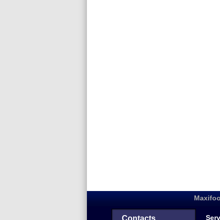
Maxifoo
Serv
Contacts