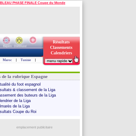
BLEAU PHASE FINALE Coupe du Monde
Résultats
Bayern
Dortmund
Classements
Calendriers
Maroc
|
Tunisie
|
s de la rubrique Espagne
tualité du foot espagnol
sultats & classement de la Liga
assement des buteurs de la Liga
endrier de la Liga
lmarès de la Liga
sultats Coupe du Roi
emplacement publicitaire