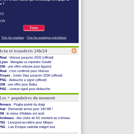
e ?
UI
NON
Voter
Voir les resultats
-
Voir les sondages précédents
Actu et transferts 24h/24
Real
: Vinicius jusqu'en 2032 (officiel)
Lyon
: Mangala va rejoindre Getafe
OM
: une offre refusée pour Aguerd
Real
: c'est confirmé pour Vinicius
Troyes
: Junior Diaz jusqu'en 2030 (officiel)
PSG
: Akliouche a signé (officiel)
OM
: une offre pour Bulka
PSG
: contrat signé pour Akliouche
Ouganda
: Owori battu à mort à Kampala
Les + populaires du moment
Arsenal
: Arteta veut créer une dynastie
Chelsea
: Palace a fait son offre pour Disasi
Monaco
: Pogba pointé du doigt
FIFA
: le gouvernement espagnol s'en mêle
Real
: Diomandé arrive pour 140 M€ !
PSG
: l'étonnante rumeur Gusto
OM
: le retour d'Adidas est acté
Bologne
: Dallinga est sur le marché
Bordeaux
: des clubs de N1 montent au créneau
OM
: accord trouvé avec Man City pour Rulli
PSG
: Liverpool accélère pour Mbaye
OM
: Medina vers Leverkusen pour 25 M€
PSG
: Luis Enrique satisfait malgré tout
Uruguay
: Forlan nommé sélectionneur (officiel)
Barça
: Ferran Torres donne son feu vert au PSG
Séville
: Juanlu signe à Bournemouth (officiel)