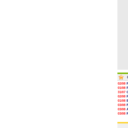
05/08
16h21
16h04
15h50
15h40
15h18
15h01
02/08
01/08
31/07
02/08
01/08
03/08
03/08
03/08
03/08
31/07