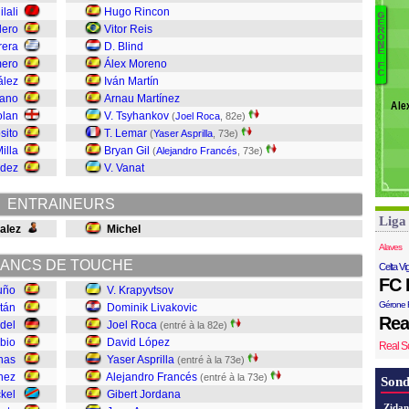
ilali
Hugo Rincon
R
G
É
lero
Vitor Reis
Ri
R
O
Ba
N
rera
D. Blind
Tr
E
A
mero
Álex Moreno
F
F
C
J
ález
Iván Martín
F
zano
Arnau Martínez
Ále
As
olan
V. Tsyhankov
(
Joel Roca
, 82e)
L
sito
T. Lemar
(
Yaser Asprilla
, 73e)
R
illa
Bryan Gil
(
Alejandro Francés
, 73e)
L
ndez
V. Vanat
K
ENTRAINEURS
Liga
alez
Michel
Alaves
ANCS DE TOUCHE
Celta Vi
FC 
uño
V. Krapyvtsov
Gérone 
stán
Dominik Livakovic
Rea
del
Joel Roca
(entré à la 82e)
bio
David López
Real S
nas
Yaser Asprilla
(entré à la 73e)
hez
Alejandro Francés
(entré à la 73e)
Sond
ckel
Gibert Jordana
Zidan