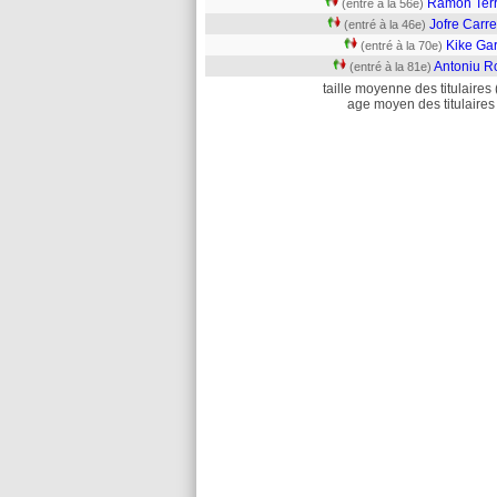
Ramon Terr
(entré à la 56e)
Jofre Carr
(entré à la 46e)
Kike Gar
(entré à la 70e)
Antoniu R
(entré à la 81e)
taille moyenne des titulaires 
age moyen des titulaires 