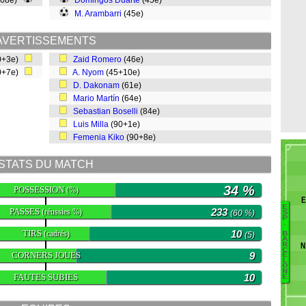
(68e)
Domingos Duarte
(45e)
M. Arambarri
(45e)
AVERTISSEMENTS
0+3e)
Zaid Romero
(46e)
0+7e)
A. Nyom
(45+10e)
D. Dakonam
(61e)
Mario Martín
(64e)
Sebastian Boselli
(84e)
Luis Milla
(90+1e)
Femenia Kiko
(90+8e)
STATS DU MATCH
34 %
POSSESSION
(%)
E
E
PASSES
233
B
(réussies %)
(60 %)
S
P
.
TIRS
10
(cadrés)
(5)
B
S
A
N
R
C
R
CORNERS JOUES
9
E
L
L
O
N
FAUTES SUBIES
10
E
C
Sa