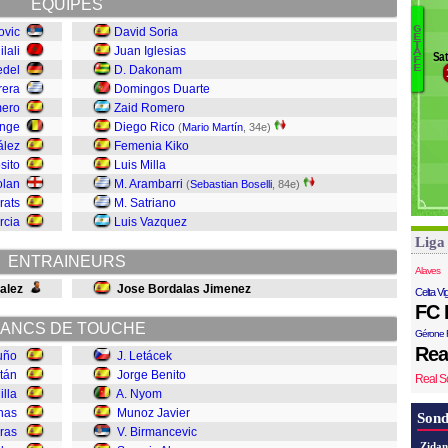
EQUIPES
Mi
G
Tr
ovic
David Soria
E
M
T
F
ilali
Juan Iglesias
A
Sat
F
Li
edel
D. Dakonam
E
Bo
rera
Domingos Duarte
Ma
mero
Zaid Romero
R
onge
Diego Rico
(
Mario Martín
, 34e)
Al
ález
Femenia Kiko
B
sito
Luis Milla
Ja
olan
M. Arambarri
(
Sebastian Boselli
, 84e)
N
rats
M. Satriano
Be
rcia
Luis Vazquez
L
Liga
ENTRAINEURS
Alaves
alez
Jose Bordalas Jimenez
Celta Vi
FC 
ANCS DE TOUCHE
Gérone 
Rea
uño
J. Letácek
stán
Jorge Benito
Real S
illa
A. Nyom
nas
Munoz Javier
Sond
eras
V. Birmancevic
Zidan