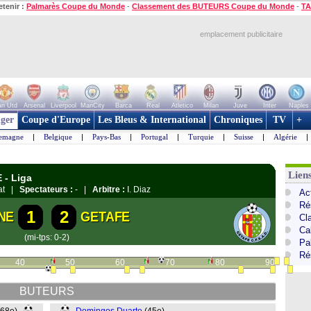
etenir :
Palmarès Coupe du Monde
-
Classement des BUTEURS Coupe du Monde
-
TA
emplacement publicitaire
n Utd
Arsenal
Liverpool
ManCity
Barca
Real
Atletico
Milan
Juve
Inter
Naples
ger
Coupe d'Europe
Les Bleus & International
Chroniques
TV
+
lemagne
|
Belgique
|
Pays-Bas
|
Portugal
|
Turquie
|
Suisse
|
Algérie
|
Lien
 - Liga
gat |
Spectateurs :
- |
Arbitre :
I. Diaz
Ac
Ré
1
2
NE
GETAFE
Cl
Cal
(mi-tps: 0-2)
Pa
Ré
40
50
60
70
80
90
BUTEURS