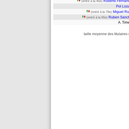
Roberto Fernán
(entré à la 46e)
Pol Loz
Miguel Ru
(entré à la 78e)
Ruben Sanc
(entré à la 65e)
A. Ti
taille moyenne des titulaires 