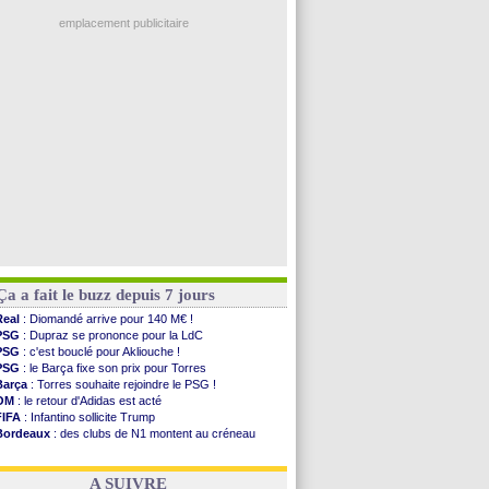
Ouganda
: Owori battu à mort à Kampala
OM
: B. Genesio - "ce n'est pas idéal"
emplacement publicitaire
TFC
: Sion Oppong signe pour 4 ans (officiel)
PSG
: Liverpool va proposer 115 M€ pour ...
Norvège
: la démission d'Infantino réclamée
PSG
: Mbaye, deux pistes se détachent
Monaco
: Filipe Luis veut remplacer Akliouche
Voir les brèves précédentes
Ça a fait le buzz depuis 7 jours
Real
: Diomandé arrive pour 140 M€ !
PSG
: Dupraz se prononce pour la LdC
PSG
: c'est bouclé pour Akliouche !
PSG
: le Barça fixe son prix pour Torres
Barça
: Torres souhaite rejoindre le PSG !
OM
: le retour d'Adidas est acté
FIFA
: Infantino sollicite Trump
Bordeaux
: des clubs de N1 montent au créneau
Argentine
: quand Medina recadre... sa mère
Real
: le démenti de Leipzig pour Diomandé
A SUIVRE