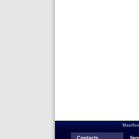
Maxifoo
Serv
Contacts