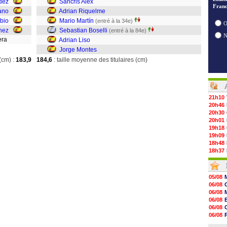
dez
Sancris Alex
Franc
ano
Adrian Riquelme
bio
Mario Martín
(entré à la 34e)
O
hez
Sebastian Boselli
(entré à la 84e)
mera
Adrian Liso
Jorge Montes
(cm) :
183,9
184,6
: taille moyenne des titulaires (cm)
21h10
20h46
20h30
20h01
19h18
19h09
18h48
18h37
18h29
17h58
17h46
05/08
17h32
06/08
17h16
06/08
16h59
06/08
16h37
06/08
16h33
06/08
16h27
06/08
16h22