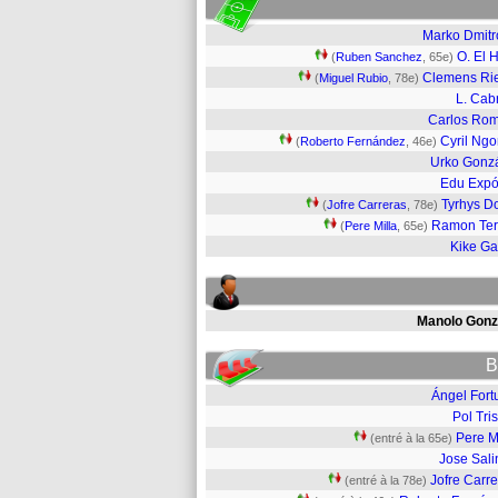
Marko Dmitr
O. El H
(
Ruben Sanchez
, 65e)
Clemens Ri
(
Miguel Rubio
, 78e)
L. Cab
Carlos Ro
Cyril Ng
(
Roberto Fernández
, 46e)
Urko Gonz
Edu Expó
Tyrhys D
(
Jofre Carreras
, 78e)
Ramon Ter
(
Pere Milla
, 65e)
Kike Ga
Manolo Gonz
B
Ángel Fort
Pol Tri
Pere M
(entré à la 65e)
Jose Sali
Jofre Carr
(entré à la 78e)