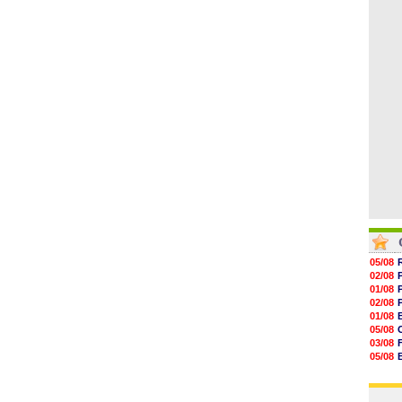
06/08
16h07
15h46
15h41
15h20
14h55
14h38
05/08
02/08
01/08
02/08
01/08
05/08
03/08
05/08
03/08
03/08