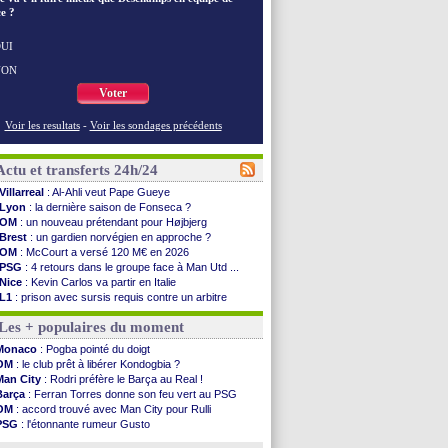
e ?
UI
NON
Voter
Voir les resultats
-
Voir les sondages précédents
Actu et transferts 24h/24
Villarreal
: Al-Ahli veut Pape Gueye
Lyon
: la dernière saison de Fonseca ?
OM
: un nouveau prétendant pour Højbjerg
Brest
: un gardien norvégien en approche ?
OM
: McCourt a versé 120 M€ en 2026
PSG
: 4 retours dans le groupe face à Man Utd ...
Nice
: Kevin Carlos va partir en Italie
L1
: prison avec sursis requis contre un arbitre
Leganés
: c'est signé pour Luca Zidane (off.)
Les + populaires du moment
Atletico
: Ruggeri en route pour Aston Villa
Monaco
: Filipe Luis soutient Biereth
Monaco
: Pogba pointé du doigt
Lyon
: Mangala prêté à Getafe (officiel)
OM
: le club prêt à libérer Kondogbia ?
PSG
: Nsoki va signer en Croatie
Man City
: Rodri préfère le Barça au Real !
Arsenal
: Naples vise Gabriel Jesus
Barça
: Ferran Torres donne son feu vert au PSG
Real
: Mastantuono prêté à la Fiorentina (off.)
OM
: accord trouvé avec Man City pour Rulli
Man City
: accord avec le Barça pour Rodri ?
PSG
: l'étonnante rumeur Gusto
Rennes
: Haise a prolongé (officiel)
OM
: une offre pour Bulka
Palace
: Tomiyasu a convaincu (officiel)