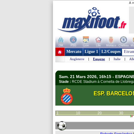
A r
OM
PSG
Lyon
Lille
Monaco
Chelsea
Ma
+ de clubs
Mercato
Ligue 1
L2/Coupes
Etran
Angleterre
|
Espagne
|
Italie
|
Al
Sam. 21 Mars 2026, 16h15 - ESPAGNE
Stade :
RCDE Stadium à Cornella de Llobre
ESP. BARCELO
1
10
20
30