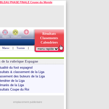
BLEAU PHASE FINALE Coupe du Monde
Résultats
Bayern
Dortmund
Classements
Calendriers
Maroc
|
Tunisie
|
s de la rubrique Espagne
tualité du foot espagnol
sultats & classement de la Liga
assement des buteurs de la Liga
endrier de la Liga
lmarès de la Liga
sultats Coupe du Roi
emplacement publicitaire