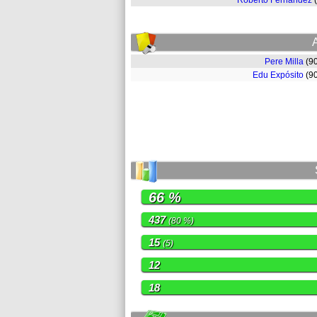
Roberto Fernández
Pere Milla
(9
Edu Expósito
(9
66 %
437
(80 %)
15
(5)
12
18