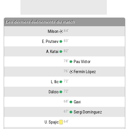
Les derniers événements du match
84'
Milson
83'
E. Prutsev
82'
A. Katai
78'
 Pau Víctor
76'
 Fermín López
72'
L. Ilic
72'
Dálcio
68'
 Gavi
67'
 Sergi Domínguez
64'
U. Spajic