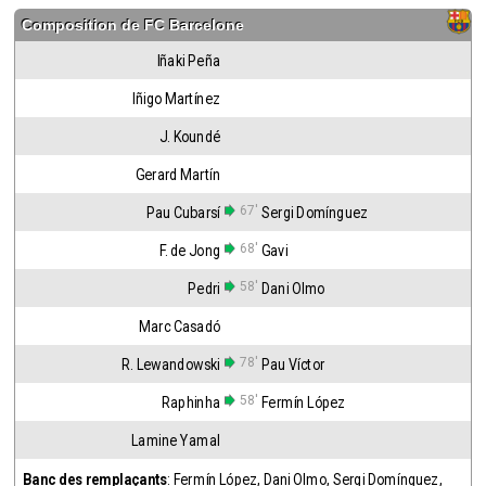
Composition de
FC Barcelone
Iñaki Peña
Iñigo Martínez
J. Koundé
Gerard Martín
67'
Pau Cubarsí
Sergi Domínguez
68'
F. de Jong
Gavi
58'
Pedri
Dani Olmo
Marc Casadó
78'
R. Lewandowski
Pau Víctor
58'
Raphinha
Fermín López
Lamine Yamal
Banc des remplaçants
:
Fermín López
,
Dani Olmo
,
Sergi Domínguez
,