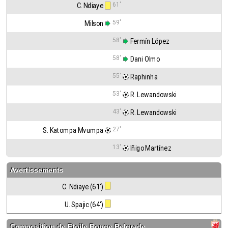
61'
C. Ndiaye
59'
Milson
58'
 Fermín López
58'
 Dani Olmo
55'
 Raphinha
53'
 R. Lewandowski
43'
 R. Lewandowski
27'
S. Katompa Mvumpa
13'
 Iñigo Martínez
Avertissements
C. Ndiaye (61')
U. Spajic (64')
Composition de
Etoile Rouge Belgrade