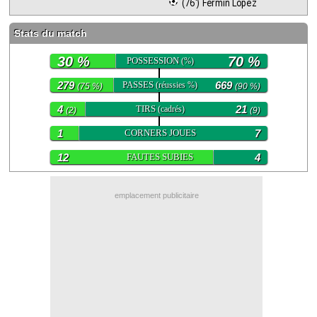
 (76') Fermín López
Contact / Signaler un bug
Stats du match
Recrutement Maxifoot
30 %
70 %
POSSESSION
(%)
Mentions légales
279
PASSES
669
(réussies %)
(75 %)
(90 %)
site web Maxifoot.fr
4
TIRS
21
(cadrés)
(2)
(9)
1
CORNERS JOUES
7
12
FAUTES SUBIES
4
emplacement publicitaire