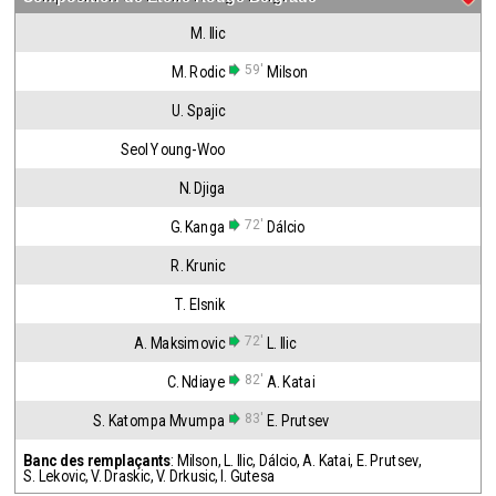
M. Ilic
59'
M. Rodic
Milson
U. Spajic
Seol Young-Woo
N. Djiga
72'
G. Kanga
Dálcio
R. Krunic
T. Elsnik
72'
A. Maksimovic
L. Ilic
82'
C. Ndiaye
A. Katai
83'
S. Katompa Mvumpa
E. Prutsev
Banc des remplaçants
:
Milson
,
L. Ilic
,
Dálcio
,
A. Katai
,
E. Prutsev
,
S. Lekovic
,
V. Draskic
,
V. Drkusic
,
I. Gutesa