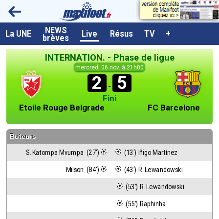
NEWS
A la UNE
La UNE
Live
Résus
TV
+
brèves
Dernières brèves
INTERNATION. - Phase de ligue
Live / Matchs en direct
mercredi 06 nov. à 21h00
2
5
Résultats et Classements
-
Fini
Class. buteurs européens
Etoile Rouge Belgrade
FC Barcelone
Programme TV foot
Buteurs
Vidéos
S. Katompa Mvumpa  (27')
 (13') Iñigo Martínez
Sondages
Milson  (84')
 (43') R. Lewandowski
Tableau transferts L1
 (53') R. Lewandowski
Taille de la police
 (55') Raphinha
Paramètrages / Options