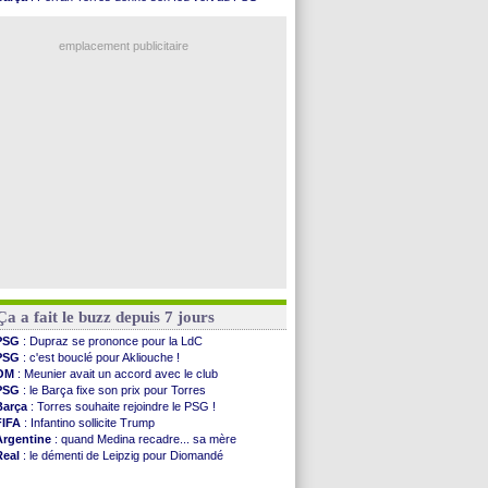
FIFA
: Tebas en remet une couche
PSG
: Luis Enrique satisfait malgré tout
FIFA
: l'UEFA maintient la pression
OM
: accord trouvé avec Man City pour Rulli
PSG
: Tebas encense Luis Enrique
emplacement publicitaire
Real
: Vinicius jusqu'en 2032 (officiel)
Lyon
: Mangala va rejoindre Getafe
OM
: une offre refusée pour Aguerd
Real
: c'est confirmé pour Vinicius
Troyes
: Junior Diaz jusqu'en 2030 (officiel)
Voir les brèves précédentes
Ça a fait le buzz depuis 7 jours
PSG
: Dupraz se prononce pour la LdC
PSG
: c'est bouclé pour Akliouche !
OM
: Meunier avait un accord avec le club
PSG
: le Barça fixe son prix pour Torres
Barça
: Torres souhaite rejoindre le PSG !
FIFA
: Infantino sollicite Trump
Argentine
: quand Medina recadre... sa mère
Real
: le démenti de Leipzig pour Diomandé
OM
: Paixão attire un 2e club anglais