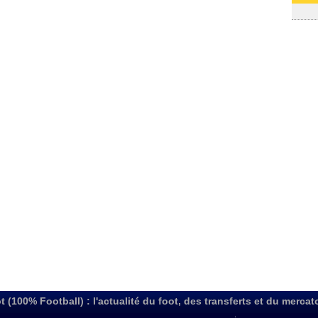
31/07
t (100% Football) : l'actualité du foot, des transferts et du mercat