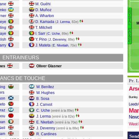
Al
eane
M. Guéhi
Be
enko
D. Muñoz
C
B
R
P
Y
rner
A. Wharton
S
C
T
Tr
ueye
D. Kamada
(
J. Lerma
, 82e)
A
M
L
D
Ki
ling
T. Mitchell
P
N
A
iaye
I. Sarr
(
C. Uche
, 89e)
L
L
A
lish
Y. Pino
C
(
J. Devenny
, 88e)
E
U
arry
J. Mateta
(
E. Nketiah
, 70e)
C
So
ENTRAINEURS
H
Be
nes
Oliver Glasner
ANCS DE TOUCHE
Pr. 
ing
W. Benítez
Ars
ers
W. Hughes
Burnley
rson
B. Sosa
eto
Leeds 
J. Canvot
Man
araz
C. Uche
(entré à la 89e)
nou
J. Lerma
Newc
(entré à la 82e)
man
E. Nketiah
(entré à la 70e)
West
eil
J. Devenny
(entré à la 88e)
nam
R. Cardines
Sond