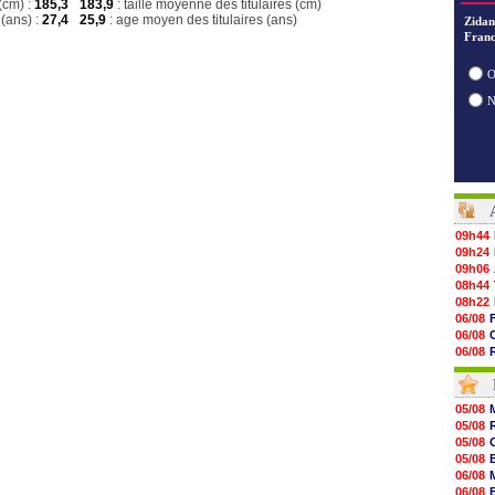
(cm) :
185,3
183,9
: taille moyenne des titulaires (cm)
(ans) :
27,4
25,9
: age moyen des titulaires (ans)
Zidan
Franc
O
09h44
09h24
09h06
08h44
08h22
06/08
06/08
06/08
06/08
06/08
06/08
05/08
06/08
05/08
06/08
05/08
06/08
05/08
06/08
06/08
06/08
06/08