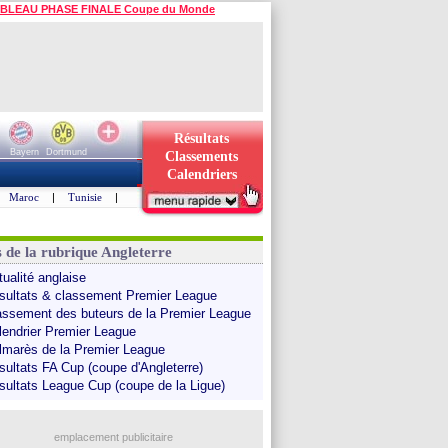
BLEAU PHASE FINALE Coupe du Monde
Résultats
Bayern
Dortmund
Classements
Calendriers
Maroc
|
Tunisie
|
s de la rubrique Angleterre
tualité anglaise
sultats & classement Premier League
assement des buteurs de la Premier League
lendrier Premier League
lmarès de la Premier League
sultats FA Cup (coupe d'Angleterre)
sultats League Cup (coupe de la Ligue)
emplacement publicitaire