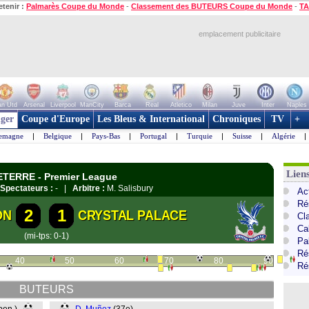
etenir :
Palmarès Coupe du Monde
-
Classement des BUTEURS Coupe du Monde
-
TA
emplacement publicitaire
n Utd
Arsenal
Liverpool
ManCity
Barca
Real
Atletico
Milan
Juve
Inter
Naples
ger
Coupe d'Europe
Les Bleus & International
Chroniques
TV
+
lemagne
|
Belgique
|
Pays-Bas
|
Portugal
|
Turquie
|
Suisse
|
Algérie
|
Lien
LETERRE - Premier League
Spectateurs :
- |
Arbitre :
M. Salisbury
Ac
Ré
2
1
ON
CRYSTAL PALACE
Cl
Ca
(mi-tps: 0-1)
Pa
Ré
40
50
60
70
80
90
Ré
BUTEURS