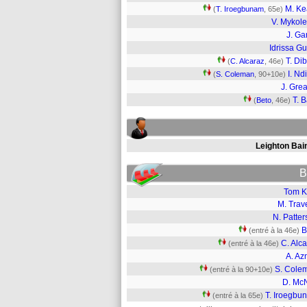
M. K
(
T. Iroegbunam
, 65e)
V. Mykol
J. Ga
Idrissa G
T. Dib
(
C. Alcaraz
, 46e)
I. Nd
(
S. Coleman
, 90+10e)
J. Grea
T. B
(
Beto
, 46e)
Leighton Bai
B
Tom K
M. Trav
N. Patte
B
(entré à la 46e)
C. Alc
(entré à la 46e)
A. Az
S. Cole
(entré à la 90+10e)
D. McN
T. Iroegbu
(entré à la 65e)