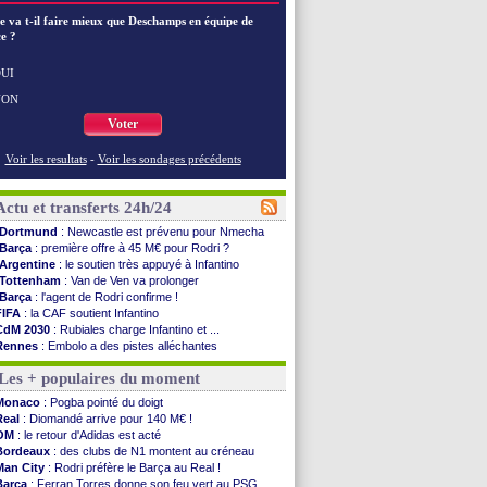
e va t-il faire mieux que Deschamps en équipe de
e ?
UI
NON
Voter
Voir les resultats
-
Voir les sondages précédents
Actu et transferts 24h/24
Dortmund
: Newcastle est prévenu pour Nmecha
Barça
: première offre à 45 M€ pour Rodri ?
Argentine
: le soutien très appuyé à Infantino
Tottenham
: Van de Ven va prolonger
Barça
: l'agent de Rodri confirme !
FIFA
: la CAF soutient Infantino
CdM 2030
: Rubiales charge Infantino et ...
Rennes
: Embolo a des pistes alléchantes
Côte d'Ivoire
: Renard affiche ses ambitions
Les + populaires du moment
Rennes
: Haise confirme pour Aït Boudlal
Man City
: Trafford à Leeds pour 47 M€ (off...
Monaco
: Pogba pointé du doigt
Man Utd
: Zirkzee vers la Juventus ?
Real
: Diomandé arrive pour 140 M€ !
Amical
: Monaco s'impose contre Getafe
OM
: le retour d'Adidas est acté
Nantes
: Der Zakarian et sa relation avec Kita
Bordeaux
: des clubs de N1 montent au créneau
OM
: le club prêt à libérer Kondogbia ?
Man City
: Rodri préfère le Barça au Real !
Monaco
: le message touchant d'Akliouche
Barça
: Ferran Torres donne son feu vert au PSG