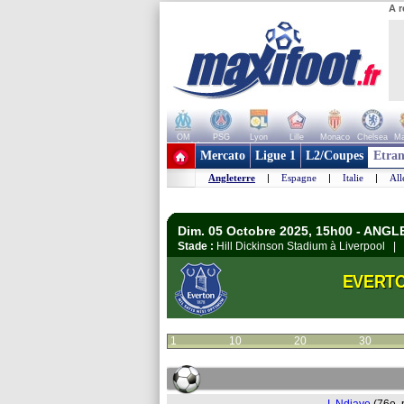
A r
OM
PSG
Lyon
Lille
Monaco
Chelsea
Ma
+ de clubs
Mercato
Ligue 1
L2/Coupes
Etran
Angleterre
|
Espagne
|
Italie
|
Al
Dim. 05 Octobre 2025, 15h00 - ANG
Stade :
Hill Dickinson Stadium à Liverpool |
EVERT
1
10
20
30