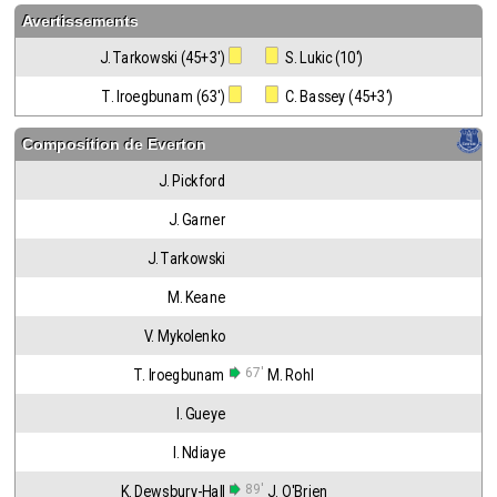
Avertissements
J. Tarkowski (45+3')
 S. Lukic (10')
T. Iroegbunam (63')
 C. Bassey (45+3')
Composition de
Everton
J. Pickford
J. Garner
J. Tarkowski
M. Keane
V. Mykolenko
67'
T. Iroegbunam
M. Rohl
I. Gueye
I. Ndiaye
89'
K. Dewsbury-Hall
J. O'Brien