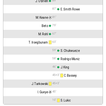
89'
J. O'Brien
87'
 E. Smith Rowe
81'
M. Keane
79'
Beto
67'
M. Rohl
63'
T. Iroegbunam
59'
 S. Chukwueze
58'
 Rodrigo Muniz
46'
 J. King
45+3'
 C. Bassey
45+3'
J. Tarkowski
45'
I. Gueye
10'
 S. Lukic