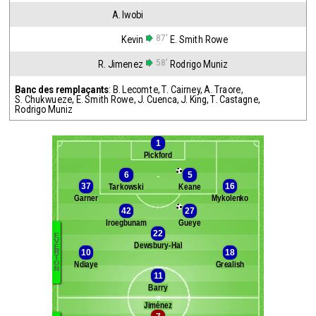
A. Iwobi
87'
Kevin
E. Smith Rowe
58'
R. Jimenez
Rodrigo Muniz
Banc des remplaçants
:
B. Lecomte
,
T. Cairney
,
A. Traore
,
S. Chukwueze
,
E. Smith Rowe
,
J. Cuenca
,
J. King
,
T. Castagne
,
Rodrigo Muniz