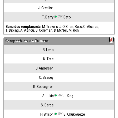
J. Grealish
79'
T. Barry
Beto
Banc des remplaçants
:
M. Travers
,
J. O'Brien
,
Beto
,
C. Alcaraz
,
T. Dibling
,
A. Aznou
,
S. Coleman
,
D. McNeil
,
M. Rohl
Composition de
Fulham
B. Leno
K. Tete
J. Andersen
C. Bassey
R. Sessegnon
46'
S. Lukic
J. King
S. Berge
59'
H. Wilson
S. Chukwueze