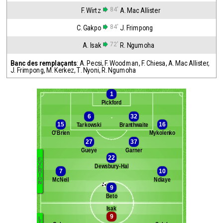
84'
F. Wirtz
A. Mac Allister
84'
C. Gakpo
J. Frimpong
72'
A. Isak
R. Ngumoha
Banc des remplaçants
:
A. Pecsi
,
F. Woodman
,
F. Chiesa
,
A. Mac Allister
,
J. Frimpong
,
M. Kerkez
,
T. Nyoni
,
R. Ngumoha