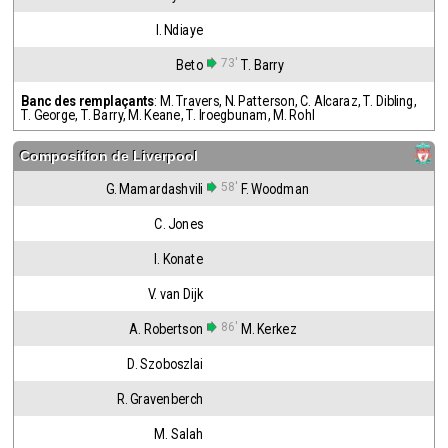
I. Ndiaye
73'
Beto
T. Barry
Banc des remplaçants
:
M. Travers
,
N. Patterson
,
C. Alcaraz
,
T. Dibling
,
T. George
,
T. Barry
,
M. Keane
,
T. Iroegbunam
,
M. Rohl
Composition de
Liverpool
58'
G. Mamardashvili
F. Woodman
C. Jones
I. Konate
V. van Dijk
86'
A. Robertson
M. Kerkez
D. Szoboszlai
R. Gravenberch
M. Salah