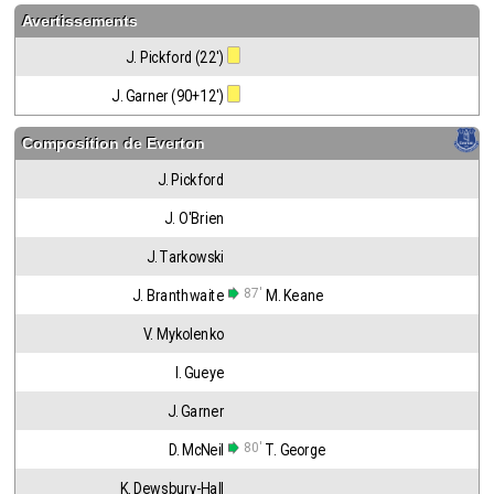
Avertissements
J. Pickford (22')
J. Garner (90+12')
Composition de
Everton
J. Pickford
J. O'Brien
J. Tarkowski
87'
J. Branthwaite
M. Keane
V. Mykolenko
I. Gueye
J. Garner
80'
D. McNeil
T. George
K. Dewsbury-Hall