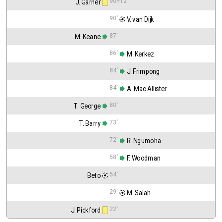
90+12'
J. Garner
90'
 V. van Dijk
87'
M. Keane
86'
 M. Kerkez
84'
 J. Frimpong
84'
 A. Mac Allister
80'
T. George
73'
T. Barry
72'
 R. Ngumoha
58'
 F. Woodman
54'
Beto
29'
 M. Salah
22'
J. Pickford