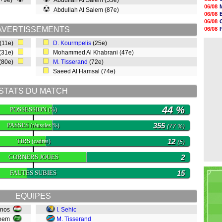
0+9e)
Abdullah Al Salem (55e)
17h32
06/08
Abdullah Al Salem (87e)
17h16
06/08
16h59
06/08
16h37
AVERTISSEMENTS
06/08
16h33
06/08
16h27
 (11e)
D. Kourmpelis
(25e)
06/08
16h22
 (31e)
Mohammed Al Khabrani (47e)
16h07
 (80e)
M. Tisserand
(72e)
15h46
15h41
Saeed Al Hamsal (74e)
15h20
14h55
STATS DU MATCH
44 %
POSSESSION
(%)
PASSES
355
(réussies %)
(77 %)
TIRS
12
(cadrés)
(5)
CORNERS JOUES
2
FAUTES SUBIES
15
EQUIPES
anos
I. Sehic
heem
M. Tisserand