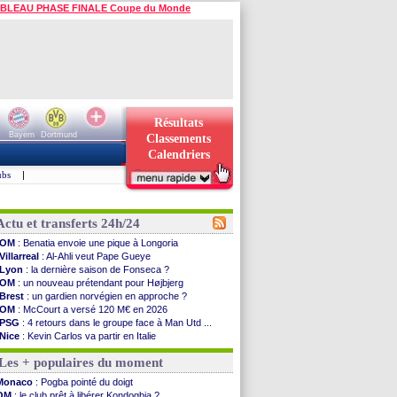
BLEAU PHASE FINALE Coupe du Monde
Résultats
Bayern
Dortmund
Classements
Calendriers
ubs
|
Actu et transferts 24h/24
OM
: Benatia envoie une pique à Longoria
Villarreal
: Al-Ahli veut Pape Gueye
Lyon
: la dernière saison de Fonseca ?
OM
: un nouveau prétendant pour Højbjerg
Brest
: un gardien norvégien en approche ?
OM
: McCourt a versé 120 M€ en 2026
PSG
: 4 retours dans le groupe face à Man Utd ...
Nice
: Kevin Carlos va partir en Italie
L1
: prison avec sursis requis contre un arbitre
Les + populaires du moment
Leganés
: c'est signé pour Luca Zidane (off.)
Atletico
: Ruggeri en route pour Aston Villa
Monaco
: Pogba pointé du doigt
Monaco
: Filipe Luis soutient Biereth
OM
: le club prêt à libérer Kondogbia ?