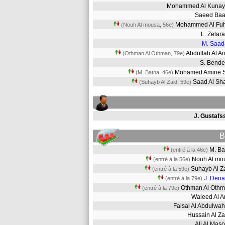
Mohammed Al Kunay
Saeed Baa
Mohammed Al Fu
(Nouh Al mousa, 56e)
L. Zela
M. Saa
Abdullah Al A
(Othman Al Othman, 79e)
S. Bend
Mohamed Amine 
(M. Batna, 46e)
Saad Al Sh
(Suhayb Al Zaid, 59e)
J. Gustafs
B
M. B
(entré à la 46e)
Nouh Al m
(entré à la 56e)
Suhayb Al 
(entré à la 59e)
J. Dena
(entré à la 79e)
Othman Al Ot
(entré à la 79e)
Waleed Al 
Faisal Al Abdulw
Hussain Al Z
Ali Al Ma