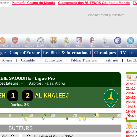
etenir :
Palmarès Coupe du Monde
-
Classement des BUTEURS Coupe du Monde
-
TA
emplacement publicitaire
n Utd
Arsenal
Liverpool
ManCity
Barca
Real
Atletico
Milan
Juve
Inter
Naples
ger
Coupe d'Europe
Les Bleus & International
Chroniques
TV
+
Buteurs
|
Calendrier
|
Equipe type
|
Tableau Transferts
|
Palmarès
|
Les Cl
ABIE SAOUDITE - Ligue Pro
pectateurs :
- |
Arbitre :
Faisal Alblwi
21h42
21h10
20h46
1
2
EH
AL KHALEEJ
20h30
20h01
(mi-tps: 0-0)
19h18
19h09
40
50
60
70
80
90
18h48
18h37
18h29
BUTEURS
17h58
05/08
17h46
06/08