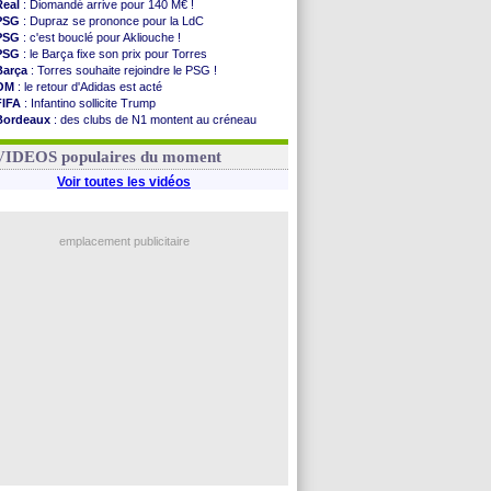
Real
: Diomandé arrive pour 140 M€ !
PSG
: Dupraz se prononce pour la LdC
PSG
: c'est bouclé pour Akliouche !
PSG
: le Barça fixe son prix pour Torres
Barça
: Torres souhaite rejoindre le PSG !
OM
: le retour d'Adidas est acté
FIFA
: Infantino sollicite Trump
Bordeaux
: des clubs de N1 montent au créneau
Argentine
: quand Medina recadre... sa mère
Real
: le démenti de Leipzig pour Diomandé
VIDEOS populaires du moment
Voir toutes les vidéos
emplacement publicitaire