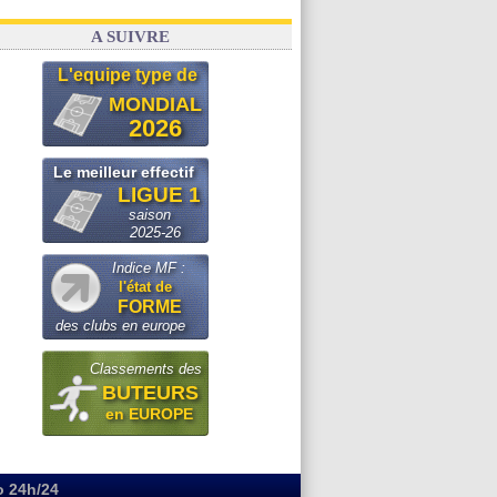
A SUIVRE
L'equipe type de
MONDIAL
2026
Le meilleur effectif
LIGUE 1
saison
2025-26
Indice MF :
l'état de
FORME
des clubs en europe
Classements des
BUTEURS
en EUROPE
o 24h/24