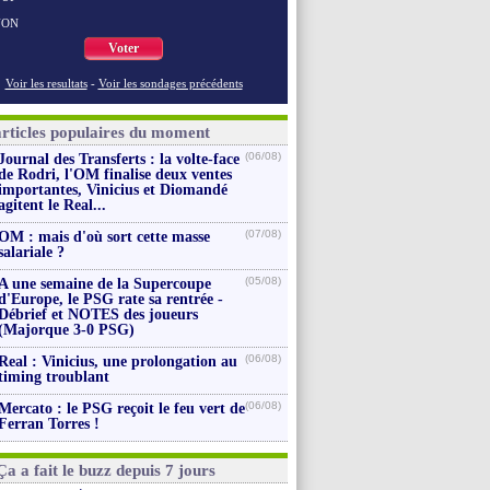
NON
Voter
Voir les resultats
-
Voir les sondages précédents
articles populaires du moment
(06/08)
Journal des Transferts : la volte-face
de Rodri, l'OM finalise deux ventes
importantes, Vinicius et Diomandé
agitent le Real...
(07/08)
OM : mais d'où sort cette masse
salariale ?
(05/08)
A une semaine de la Supercoupe
d'Europe, le PSG rate sa rentrée -
Débrief et NOTES des joueurs
(Majorque 3-0 PSG)
(06/08)
Real : Vinicius, une prolongation au
timing troublant
(06/08)
Mercato : le PSG reçoit le feu vert de
Ferran Torres !
Ça a fait le buzz depuis 7 jours