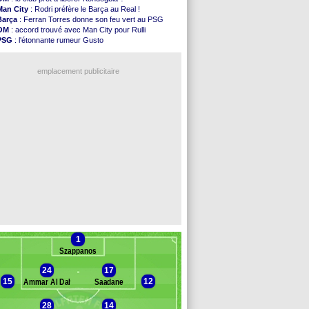
Lyon
: Mangala prêté à Getafe (officiel)
Man City
: Rodri préfère le Barça au Real !
PSG
: Nsoki va signer en Croatie
Barça
: Ferran Torres donne son feu vert au PSG
Arsenal
: Naples vise Gabriel Jesus
OM
: accord trouvé avec Man City pour Rulli
Real
: Mastantuono prêté à la Fiorentina (off.)
PSG
: l'étonnante rumeur Gusto
Man City
: accord avec le Barça pour Rodri ?
OM
: une offre pour Bulka
Rennes
: Haise a prolongé (officiel)
Ouganda
: Owori battu à mort à Kampala
Palace
: Tomiyasu a convaincu (officiel)
emplacement publicitaire
OM
: B. Genesio - "ce n'est pas idéal"
TFC
: Sion Oppong signe pour 4 ans (officiel)
PSG
: Liverpool va proposer 115 M€ pour ...
Norvège
: la démission d'Infantino réclamée
PSG
: Mbaye, deux pistes se détachent
Voir les brèves précédentes
1
Szappanos
24
17
15
12
Ammar Al Daheem
Saadane
28
14