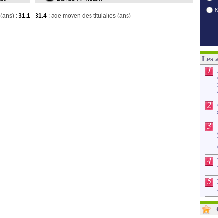
(ans) :
31,1
31,4
: age moyen des titulaires (ans)
Les 
1
2
3
4
5