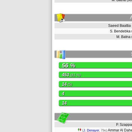
M. Batna (9
Saeed Baattia
S. Bendebka
M. Batna
56 %
453
(81 %)
14
(5)
4
14
P. Szapp
Ammar Al Da
(
J. Denayer
, 79e)