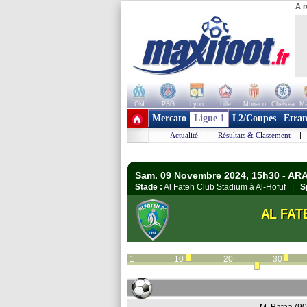
A r
OM
PSG
Lyon
Lille
Monaco
Chelsea
Ma
+ de clubs
Mercato
Ligue 1
L2/Coupes
Etran
Actualité
|
Résultats & Classement
|
Sam. 09 Novembre 2024, 15h30 - AR
Stade :
Al Fateh Club Stadium à Al-Hofuf |
S
AL FAT
1
10
20
30