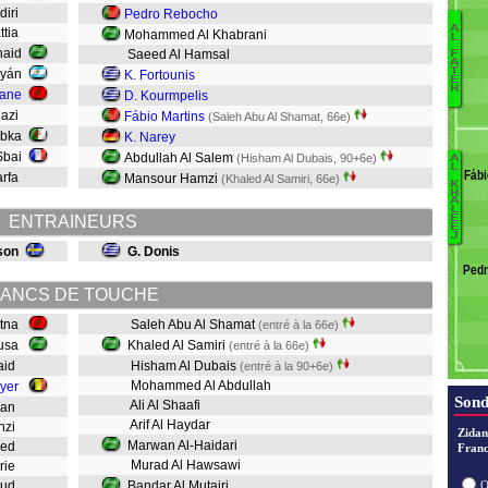
diri
Pedro Rebocho
A
ttia
Mohammed Al Khabrani
L
haid
Saeed Al Hamsal
Ba
F
A
T
rayán
K. Fortounis
A
E
H
dane
D. Kourmpelis
D
nazi
Fábio Martins
(Saleh Abu Al Shamat, 66e)
ebka
K. Narey
Sbai
Abdullah Al Salem
(Hisham Al Dubais, 90+6e)
A
L
Fábi
arfa
Mansour Hamzi
(Khaled Al Samiri, 66e)
K
H
A
K
L
ENTRAINEURS
E
E
J
son
G. Donis
Ped
ANCS DE TOUCHE
atna
Saleh Abu Al Shamat
(entré à la 66e)
ousa
Khaled Al Samiri
(entré à la 66e)
Zaid
Hisham Al Dubais
(entré à la 90+6e)
Mohammed Al Abdullah
yer
Sond
Ali Al Shaafi
hman
Arif Al Haydar
Anzi
Zidan
Marwan Al-Haidari
ahed
Franc
Murad Al Hawsawi
arie
soud
Bandar Al Mutairi
O