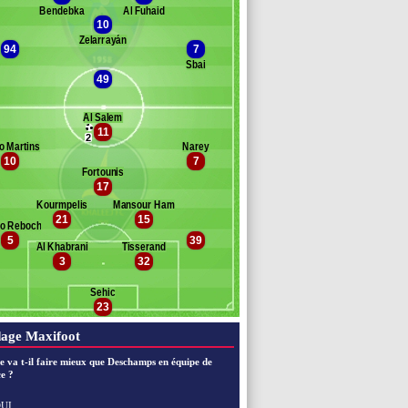
Bendebka
Al Fuhaid
Banc des remplaçants
Al Fateh
10
Zelarrayán
tna
94
7
l mousa
Sbai
49
enayer
Al Salem
11
Banc des remplaçants
Al Khaleej
2
o Martins
Narey
10
7
Fortounis
haled Al Samiri
17
Kourmpelis
Mansour Hamzi
21
15
ro Rebocho
5
39
Al Khabrani
Tisserand
Marwan Al-Haidari
3
32
Bandar Al Mutairi
Sehic
23
age Maxifoot
e va t-il faire mieux que Deschamps en équipe de
e ?
UI