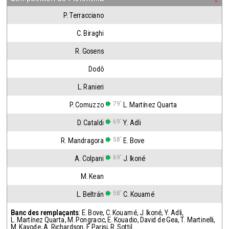
P. Terracciano
C. Biraghi
R. Gosens
Dodô
L. Ranieri
79'
P. Comuzzo
L. Martínez Quarta
69'
D. Cataldi
Y. Adli
58'
R. Mandragora
E. Bove
69'
A. Colpani
J. Ikoné
M. Kean
58'
L. Beltrán
C. Kouamé
Banc des remplaçants
:
E. Bove
,
C. Kouamé
,
J. Ikoné
,
Y. Adli
,
L. Martínez Quarta
,
M. Pongracic
,
E. Kouadio
,
David de Gea
,
T. Martinelli
,
M. Kayode
,
A. Richardson
,
F. Parisi
,
R. Sottil