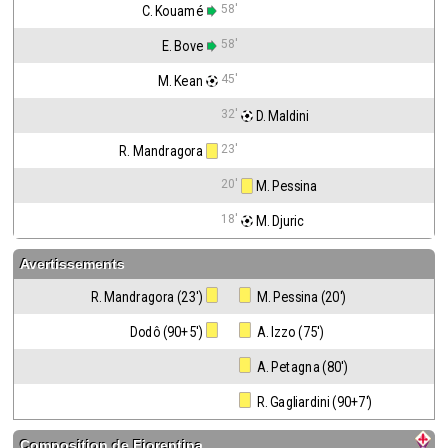
58'
C. Kouamé
58'
E. Bove
45'
M. Kean
32'
 D. Maldini
23'
R. Mandragora
20'
 M. Pessina
18'
 M. Djuric
Avertissements
R. Mandragora (23')
 M. Pessina (20')
Dodô (90+5')
 A. Izzo (75')
 A. Petagna (80')
 R. Gagliardini (90+7')
Composition de
Fiorentina