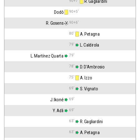
90+7'
 R. Gagliardini
90+5'
Dodô
90+6'
R. Gosens
80'
 A. Petagna
79'
 L. Caldirola
79'
L. Martínez Quarta
78'
 D. D'Ambrosio
75'
 A. Izzo
69'
 S. Vignato
69'
J. Ikoné
69'
Y. Adli
63'
 R. Gagliardini
63'
 A. Petagna