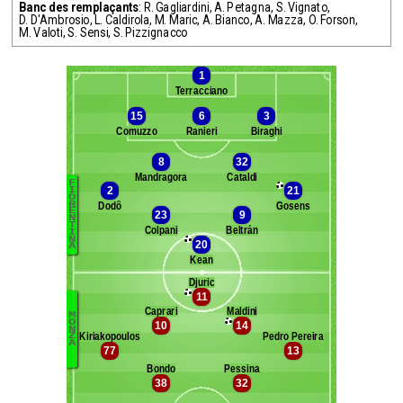
Banc des remplaçants
:
R. Gagliardini
,
A. Petagna
,
S. Vignato
,
D. D'Ambrosio
,
L. Caldirola
,
M. Maric
,
A. Bianco
,
A. Mazza
,
O. Forson
,
M. Valoti
,
S. Sensi
,
S. Pizzignacco