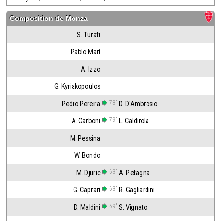
Composition de
Monza
S. Turati
Pablo Marí
A. Izzo
G. Kyriakopoulos
78'
Pedro Pereira
D. D'Ambrosio
79'
A. Carboni
L. Caldirola
M. Pessina
W. Bondo
63'
M. Djuric
A. Petagna
63'
G. Caprari
R. Gagliardini
69'
D. Maldini
S. Vignato