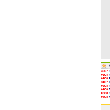
04/08
14h46
14h25
14h12
13h51
13h29
13h11
30/07
02/08
01/08
31/07
02/08
01/08
03/08
03/08
03/08
03/08