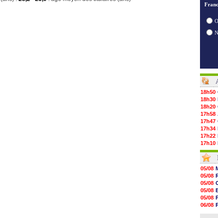
Franc
O
18h50
18h30
18h20
17h58
17h47
17h34
17h22
17h10
16h59
16h53
16h45
05/08
16h34
05/08
16h21
05/08
16h04
05/08
15h50
05/08
15h40
06/08
15h18
05/08
15h01