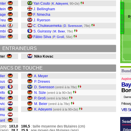
Gr
nter
Yan Couto
(
K. Adeyemi
, 90+2e)
B
B
O
M
tein
J. Bellingham
R
.
A
O
hage
F. Nmecha
D
R
O
Be
Mü
Treu
J. Ryerson
R
T
Gr
M
zuki
C. Chukwuemeka
(
D. Svensson
, 78e)
U
Su
N
ambi
S. Guirassy
(
M. Beier
, 78e)
D
S
öler
Fábio Silva
(
P. Groß
, 56e)
D
M
ENTRAINEURS
ter
Niko Kovac
ANCS DE TOUCHE
Bund
ller
A. Meyer
Augsbo
bus
P. Drewes
Bay
ngo
D. Svensson
(entré à la 78e)
Bor
rifo
N. Süle
(entré à la 90+3e)
Darms
fler
P. Groß
(entré à la 56e)
ovic
M. Beier
Fribourg
(entré à la 78e)
Irié
K. Adeyemi
VfB St
(entré à la 90+2e)
amu
ant
Sond
(cm) :
183,0
186,5
: taille moyenne des titulaires (cm)
Zidan
(ans) :
28,2
25,9
: age moyen des titulaires (ans)