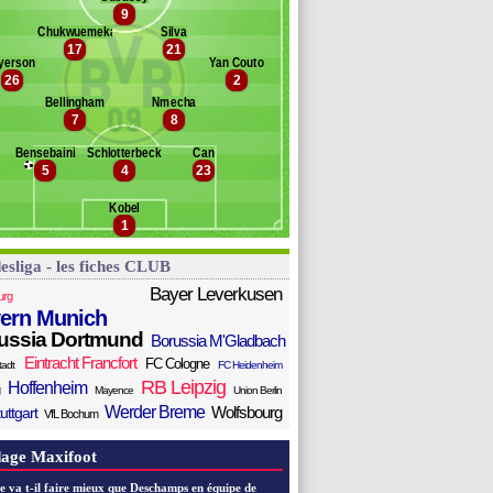
ifo
9
anc des remplaçants
Bor. Dortmund
akengo
Chukwuemeka
Silva
17
21
deyemi
gbus
yerson
Yan Couto
ier
ller
26
2
oß
Bellingham
Nmecha
le
7
8
vensson
rewes
Bensebaini
Schlotterbeck
Can
5
4
23
eyer
Kobel
1
esliga - les fiches CLUB
Bayer Leverkusen
urg
ern Munich
ussia Dortmund
Borussia M'Gladbach
Eintracht Francfort
FC Cologne
tadt
FC Heidenheim
RB Leipzig
Hoffenheim
Mayence
Union Berlin
Werder Breme
Wolfsbourg
uttgart
VfL Bochum
age Maxifoot
e va t-il faire mieux que Deschamps en équipe de