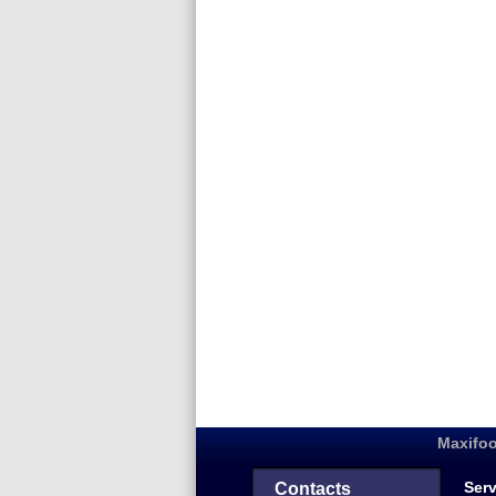
Maxifoo
Serv
Contacts