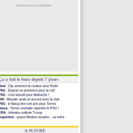
Lyon
: Fonseca prend cher sur les réseaux
Le Havre
: Diaw va signer à Lille
emplacement publicitaire
Trabzonspor
: Salah a signé ! (officiel)
Bordeaux
: les mots de Mavuba
FIFA
: Al-Khelaïfi président ? Tebas dit non
Fenerbahçe
: Greenwood savoure son premier ...
Bordeaux
: Mavuba n'est plus l'entraîneur (off.)
Voir les brèves précédentes
Ça a fait le buzz depuis 7 jours
Real
: City annonce la couleur pour Rodri
PSG
: Dupraz se prononce pour la LdC
PSG
: c'est bouclé pour Akliouche !
OM
: Meunier avait un accord avec le club
PSG
: le Barça fixe son prix pour Torres
Barça
: Torres souhaite rejoindre le PSG !
FIFA
: Infantino sollicite Trump
Argentine
: quand Medina recadre... sa mère
Real
: le démenti de Leipzig pour Diomandé
OM
: Paixão attire un 2e club anglais
A SUIVRE