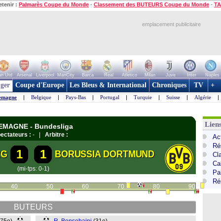
etenir :
Palmarès Coupe du Monde
-
Classement des BUTEURS Coupe du Monde
-
TA
emplacement publicitaire
n Utd
Arsenal
Liverpool
ManCity
Barca
Real
Atletico
Milan
Juve
Inter
Naples
ger
Coupe d'Europe
Les Bleus & International
Chroniques
TV
+
emagne
|
Belgique
|
Pays-Bas
|
Portugal
|
Turquie
|
Suisse
|
Algérie
|
Lien
LEMAGNE - Bundesliga
ectateurs :
- |
Arbitre :
Ac
Ré
1
1
RG
BORUSSIA DORTMUND
Cl
Ca
(mi-tps: 0-1)
Pa
Ré
40
50
60
70
80
90
BUTEURS