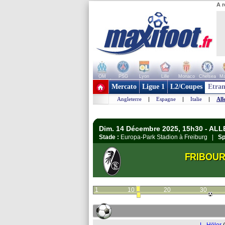
A r
OM
PSG
Lyon
Lille
Monaco
Chelsea
Ma
+ de clubs
Mercato
Ligue 1
L2/Coupes
Etran
Angleterre
|
Espagne
|
Italie
|
All
Dim. 14 Décembre 2025, 15h30 - AL
Stade :
Europa-Park Stadion à Freiburg |
Sp
FRIBOU
1
10
20
30