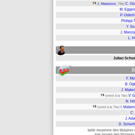
C. Gü
(
I. Matanovic
, 76e)
M. Egges
P. Oster
Philipp 
Y. Su
J. Manz
L. H
Julian Schus
B
F. Mü
B. Og
J. Make
V. G
(entré à la 76e)
N. Hö
I. Matan
(entré à la 76e)
C. 
J. Ad
D. Scherh
taille moyenne des titulaires 
age moyen des titulaires 