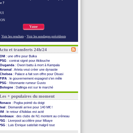
e ?
UI
NON
Voter
Voir les resultats
-
Voir les sondages précédents
Actu et transferts 24h/24
OM
: une offre pour Bulka
PSG
: contrat signé pour Akliouche
Ouganda
: Owori battu à mort à Kampala
Arsenal
: Arteta veut créer une dynastie
Chelsea
: Palace a fait son offre pour Disasi
FIFA
: le gouvernement espagnol s'en mêle
PSG
: l'étonnante rumeur Gusto
Bologne
: Dallinga est sur le marché
OM
: accord trouvé avec Man City pour Rulli
Les + populaires du moment
OM
: Medina vers Leverkusen pour 25 M€
Uruguay
: Forlan nommé sélectionneur (officiel)
Monaco
: Pogba pointé du doigt
Séville
: Juanlu signe à Bournemouth (officiel)
Real
: Diomandé arrive pour 140 M€ !
PSG
: Ndjantou heureux d'avoir rejoué
OM
: le retour d'Adidas est acté
Real
: Diomandé pour 140 M€ ! (officiel)
Bordeaux
: des clubs de N1 montent au créneau
Man City
: Rodri préfère le Barça au Real !
PSG
: Liverpool accélère pour Mbaye
Rennes
: Aït Boudlal veut rejoindre Fulham
PSG
: Luis Enrique satisfait malgré tout
Aston Villa
: Liverpool cible aussi Konsa
Real
: une nouvelle offre pour Vinicius
OM
: une approche pour Diatta