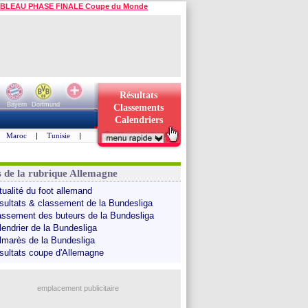
BLEAU PHASE FINALE Coupe du Monde
Résultats
Bayern
Dortmund
Classements
Calendriers
Maroc
|
Tunisie
|
s de la rubrique Allemagne
tualité du foot allemand
sultats & classement de la Bundesliga
assement des buteurs de la Bundesliga
lendrier de la Bundesliga
lmarès de la Bundesliga
sultats coupe d'Allemagne
emplacement publicitaire