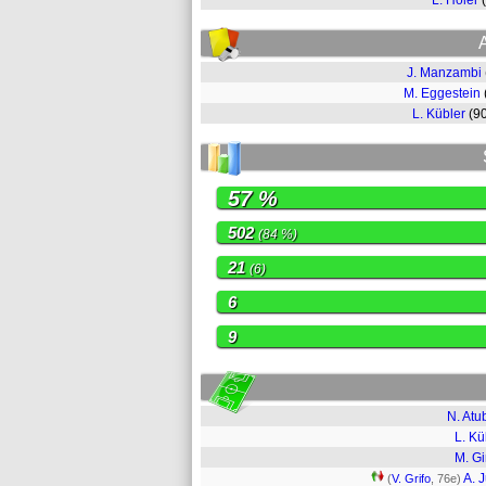
L. Höler
J. Manzambi
M. Eggestein
L. Kübler
(9
57 %
502
(84 %)
21
(6)
6
9
N. Atu
L. Kü
M. Gi
A. 
(
V. Grifo
, 76e)