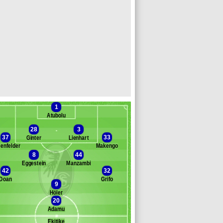
1
Atubolu
28
3
37
33
Ginter
Lienhart
enfelder
Makengo
8
44
Eggestein
Manzambi
Banc des remplaçants
Fribourg
42
32
Doan
Grifo
slija
9
ste
Höler
20
th
Adamu
ldillia
fler
Ekitike