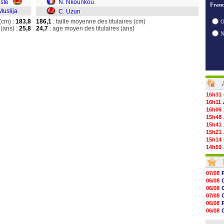
este
N. Nkounkou
Franc
Muslija
C. Uzun
(cm) :
183,8
186,1
: taille moyenne des titulaires (cm)
O
(ans) :
25,8
24,7
: age moyen des titulaires (ans)
16h31
16h11
16h06
15h48
15h41
15h21
15h14
14h59
14h43
14h14
13h59
07/08
13h55
06/08
13h48
06/08
13h30
07/08
12h49
06/08
12h22
06/08
12h00
06/08
11h46