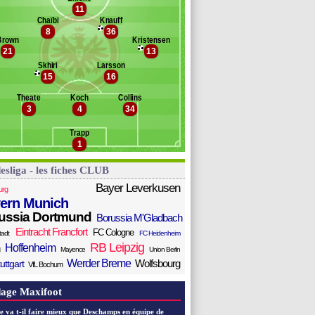
hl
11
anc des remplaçants
Eintr. Francfort
ünter
Chaïbi
Knauff
8
36
zun
regoritsch
Brown
Kristensen
kounkou
bler
21
13
ahl
Skhiri
Larsson
atanovic
15
16
handler
hi
Theate
Koch
Collins
3
4
34
atshuayi
menda
Trapp
Winther Højlund
1
esliga - les fiches CLUB
Bayer Leverkusen
urg
ern Munich
ussia Dortmund
Borussia M'Gladbach
Eintracht Francfort
FC Cologne
tadt
FC Heidenheim
RB Leipzig
Hoffenheim
Mayence
Union Berlin
Werder Breme
Wolfsbourg
uttgart
VfL Bochum
age Maxifoot
e va t-il faire mieux que Deschamps en équipe de