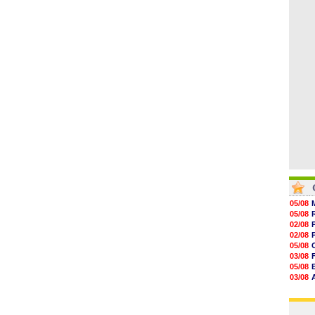
06/08
11h20
10h49
10h32
10h10
09h49
09h35
05/08
05/08
02/08
02/08
05/08
03/08
05/08
03/08
03/08
03/08