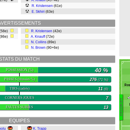
(27e)
A. Knauff
(45+4e)
R. Kristensen
(61e)
E. Skhiri
(63e)
AVERTISSEMENTS
(58e)
R. Kristensen
(42e)
(86e)
A. Knauff
(72e)
N. Collins
(89e)
N. Brown
(90+6e)
STATS DU MATCH
40 %
POSSESSION
(%)
PASSES
276
(réussies %)
(71 %)
Ros
TIRS
11
(cadrés)
(6)
CORNERS JOUES
7
F
R
I
Mu
B
FAUTES SUBIES
13
O
U
Be
R
G
Hu
EQUIPES
Si
Hö
bolu
K. Trapp