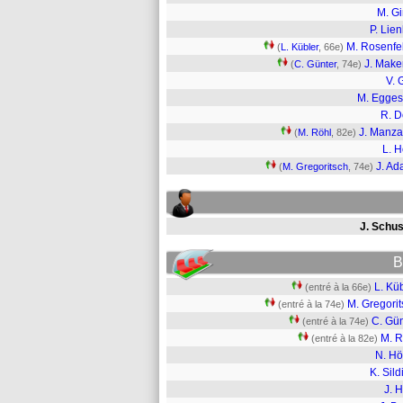
M. Gi
P. Lien
M. Rosenfe
(
L. Kübler
, 66e)
J. Mak
(
C. Günter
, 74e)
V. 
M. Egges
R. 
J. Manz
(
M. Röhl
, 82e)
L. H
J. A
(
M. Gregoritsch
, 74e)
J. Schus
B
L. Kü
(entré à la 66e)
M. Gregori
(entré à la 74e)
C. Gün
(entré à la 74e)
M. R
(entré à la 82e)
N. Hö
K. Sildi
J. 