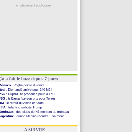
OM
: une offre refusée pour Aguerd
PSG
: une deuxième offre pour Suzuki
emplacement publicitaire
PSG
: le groupe pour le match face à Man Utd
OM
: le jour où tout a basculé pour Benatia
Heracles
: Reine-Adélaïde, le sort s'acharne...
Monaco
: Mawissa a gravement blessé Uche
OM
: accord avec la Real Sociedad pour Aguerd
Voir les brèves précédentes
Ça a fait le buzz depuis 7 jours
Monaco
: Pogba pointé du doigt
Real
: Diomandé arrive pour 140 M€ !
PSG
: Dupraz se prononce pour la LdC
PSG
: le Barça fixe son prix pour Torres
OM
: le retour d'Adidas est acté
FIFA
: Infantino sollicite Trump
Bordeaux
: des clubs de N1 montent au créneau
Argentine
: quand Medina recadre... sa mère
Real
: le démenti de Leipzig pour Diomandé
OM
: Paixão attire un 2e club anglais
A SUIVRE