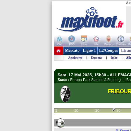
A r
OM
PSG
Lyon
Lille
Monaco
Chelsea
Ma
+ de clubs
Mercato
Ligue 1
L2/Coupes
Etran
Angleterre
|
Espagne
|
Italie
|
All
Sam. 17 Mai 2025, 15h30 - ALLEMAG
Stade :
Europa-Park Stadion à Freiburg im B
FRIBOU
1
10
20
30