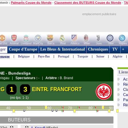
etenir :
Palmarès Coupe du Monde
-
Classement des BUTEURS Coupe du Monde
-
TA
emplacement publicitaire
n Utd
Arsenal
Liverpool
ManCity
Barca
Real
Atletico
Milan
Juve
Inter
Naples
ger
Coupe d'Europe
Les Bleus & International
Chroniques
TV
+
emagne
|
Belgique
|
Pays-Bas
|
Portugal
|
Turquie
|
Suisse
|
Algérie
|
Lien
NE - Bundesliga
reisgau |
Spectateurs :
- |
Arbitre :
B. Brand
Ac
Ré
1
3
RG
EINTR. FRANCFORT
Cl
Ca
(mi-tps: 1-1)
Pa
Ré
40
50
60
70
80
90
BUTEURS