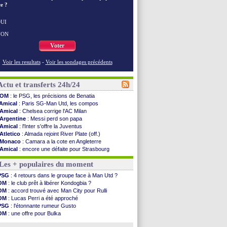
e ?
UI
NON
Voter
Voir les resultats
-
Voir les sondages précédents
Actu et transferts 24h/24
OM
: le PSG, les précisions de Benatia
Amical
: Paris SG-Man Utd, les compos
Amical
: Chelsea corrige l'AC Milan
Argentine
: Messi perd son papa
Amical
: l'Inter s'offre la Juventus
Atletico
: Almada rejoint River Plate (off.)
Monaco
: Camara a la cote en Angleterre
Amical
: encore une défaite pour Strasbourg
OM
: la piste Goore en attaque
Les + populaires du moment
PSG
: ça négocie avec le Barça pour Torres
Amical
: Rennes s'incline contre Brentford
PSG
: 4 retours dans le groupe face à Man Utd ?
Arsenal
: c'est signé pour Guimaraes (officiel)
OM
: le club prêt à libérer Kondogbia ?
Amical
: Le Mans concède un nul
OM
: accord trouvé avec Man City pour Rulli
Real
: Mourinho durcit les règles
OM
: Lucas Perri a été approché
Amical
: Toulouse s'incline lourdement
PSG
: l'étonnante rumeur Gusto
OM
: Benatia et la "médiocrité" dans le club
OM
: une offre pour Bulka
Newcastle
: Guimarães, le club se défend
Ouganda
: Owori battu à mort à Kampala
L2
: la 1ère journée à suivre en DIRECT !