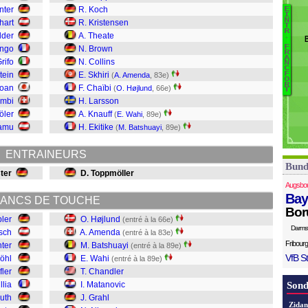
Rö
nter
R. Koch
E
B
I
G
N
hart
R. Kristensen
T
U
R
G
lder
A. Theate
.
N
Kü
F
engo
N. Brown
R
Gr
A
Grifo
N. Collins
N
M
C
tein
E. Skhiri
F
(
A. Amenda
, 83e)
O
C
R
Doan
F. Chaïbi
(
O. Højlund
, 66e)
T
Wa
ambi
H. Larsson
B
öler
A. Knauff
(
E. Wahi
, 89e)
A
damu
H. Ekitike
(
M. Batshuayi
, 89e)
ENTRAINEURS
Bund
ter
D. Toppmöller
Augsbo
Bay
ANCS DE TOUCHE
Bor
bler
O. Højlund
(entré à la 66e)
Darms
tsch
A. Amenda
(entré à la 83e)
Fribourg
ter
M. Batshuayi
(entré à la 89e)
VfB St
öhl
E. Wahi
(entré à la 89e)
fler
T. Chandler
llia
I. Matanovic
Sond
Huth
J. Grahl
Zidan