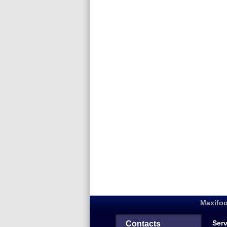
Maxifoo
Serv
Contacts