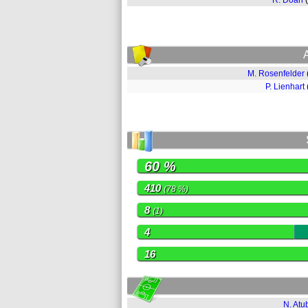
R. Doan
M. Rosenfelder
P. Lienhart
60 %
410
(78 %)
8
(1)
4
16
N. Atu