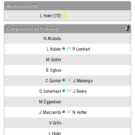
Avertissements
L. Holer (70')
Composition de
Fribourg
N. Atubolu
85'
L. Kubler
P. Lienhart
M. Ginter
B. Ogbus
78'
C. Gunter
J. Makengo
68'
D. Scherhant
J. Beste
M. Eggestein
68'
J. Manzambi
N. Hofler
V. Grifo
L. Holer