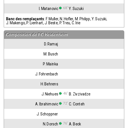
68'
I. Matanovic
Y. Suzuki
Banc des remplaçants
:
F. Muller
,
N. Hofler
,
M. Philipp
,
Y. Suzuki
,
J. Makengo
,
P. Lienhart
,
J. Beste
,
P. Treu
,
C. Irie
Composition de
FC Heidenheim
D. Ramaj
M. Busch
P. Mainka
J. Fohrenbach
H. Behrens
46'
J. Niehues
B. Zivzivadze
72'
A. Ibrahimovic
C. Conteh
J. Schoppner
76'
N. Dorsch
A. Beck