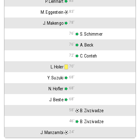
85'
P. Lienhart
83'
M. Eggestein
78'
J. Makengo
76'
 S. Schimmer
76'
 A. Beck
72'
 C. Conteh
70'
L. Holer
68'
Y. Suzuki
68'
N. Hofler
68'
J. Beste
58'
 B. Zivzivadze
46'
 B. Zivzivadze
24'
J. Manzambi