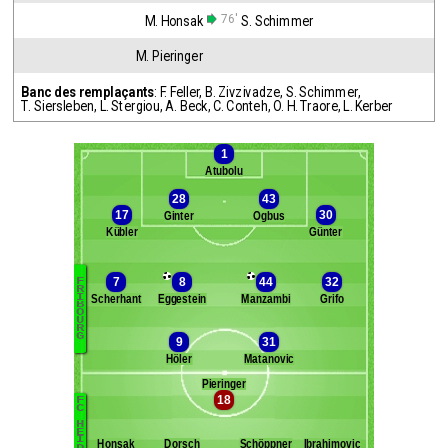
76'
M. Honsak
S. Schimmer
M. Pieringer
Banc des remplaçants
:
F. Feller
,
B. Zivzivadze
,
S. Schimmer
,
T. Siersleben
,
L. Stergiou
,
A. Beck
,
C. Conteh
,
O. H. Traore
,
L. Kerber