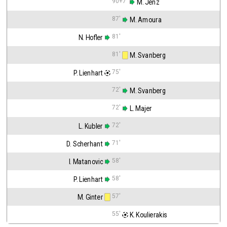
90+7'
 M. Jenz
87'
 M. Amoura
81'
N. Hofler
81'
 M. Svanberg
75'
P. Lienhart
72'
 M. Svanberg
72'
 L. Majer
72'
L. Kubler
71'
D. Scherhant
58'
I. Matanovic
58'
P. Lienhart
57'
M. Ginter
55'
 K. Koulierakis