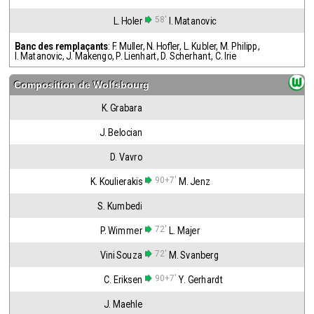
58'
L. Holer
I. Matanovic
Banc des remplaçants
:
F. Muller
,
N. Hofler
,
L. Kubler
,
M. Philipp
,
I. Matanovic
,
J. Makengo
,
P. Lienhart
,
D. Scherhant
,
C. Irie
Composition de
Wolfsbourg
K. Grabara
J. Belocian
D. Vavro
90+7'
K. Koulierakis
M. Jenz
S. Kumbedi
72'
P. Wimmer
L. Majer
72'
Vini Souza
M. Svanberg
90+7'
C. Eriksen
Y. Gerhardt
J. Maehle