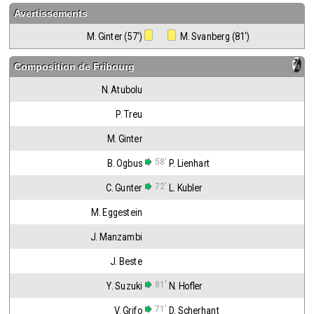
Avertissements
M. Ginter (57')
 M. Svanberg (81')
Composition de
Fribourg
N. Atubolu
P. Treu
M. Ginter
58'
B. Ogbus
P. Lienhart
72'
C. Gunter
L. Kubler
M. Eggestein
J. Manzambi
J. Beste
81'
Y. Suzuki
N. Hofler
71'
V. Grifo
D. Scherhant