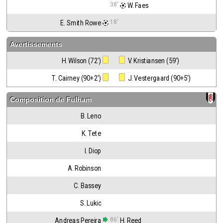
38'
 W. Faes
18'
E. Smith Rowe
Avertissements
H. Wilson (72')
 V. Kristiansen (59')
T. Cairney (90+2')
 J. Vestergaard (90+5')
Composition de
Fulham
B. Leno
K. Tete
I. Diop
A. Robinson
C. Bassey
S. Lukic
86'
Andreas Pereira
H. Reed