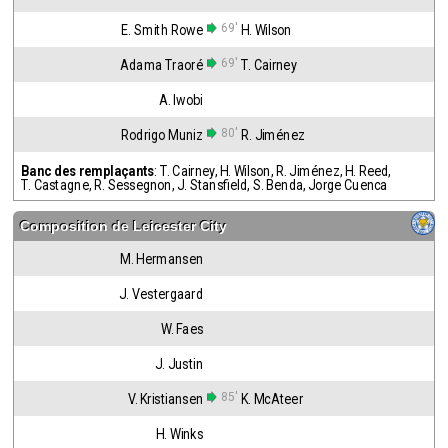
69'
E. Smith Rowe
H. Wilson
69'
Adama Traoré
T. Cairney
A. Iwobi
80'
Rodrigo Muniz
R. Jiménez
Banc des remplaçants
:
T. Cairney
,
H. Wilson
,
R. Jiménez
,
H. Reed
,
T. Castagne
,
R. Sessegnon
,
J. Stansfield
,
S. Benda
,
Jorge Cuenca
Composition de
Leicester City
M. Hermansen
J. Vestergaard
W. Faes
J. Justin
85'
V. Kristiansen
K. McAteer
H. Winks