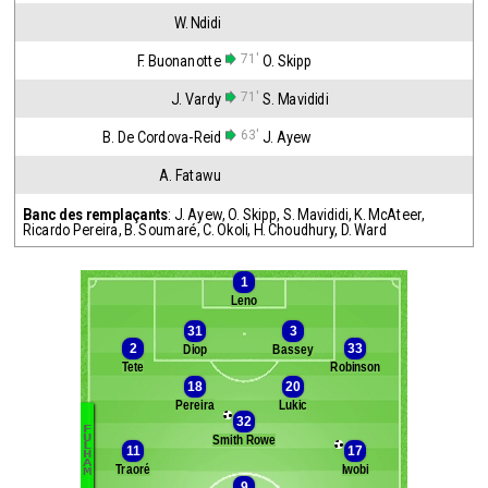
W. Ndidi
71'
F. Buonanotte
O. Skipp
71'
J. Vardy
S. Mavididi
63'
B. De Cordova-Reid
J. Ayew
A. Fatawu
Banc des remplaçants
:
J. Ayew
,
O. Skipp
,
S. Mavididi
,
K. McAteer
,
Ricardo Pereira
,
B. Soumaré
,
C. Okoli
,
H. Choudhury
,
D. Ward