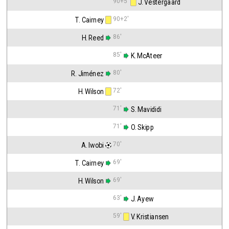
90+5'
 J. Vestergaard
90+2'
T. Cairney
86'
H. Reed
85'
 K. McAteer
80'
R. Jiménez
72'
H. Wilson
71'
 S. Mavididi
71'
 O. Skipp
70'
A. Iwobi
69'
T. Cairney
69'
H. Wilson
63'
 J. Ayew
59'
 V. Kristiansen