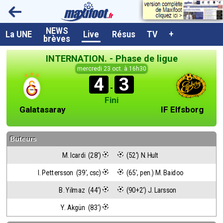
NEWS
A la UNE
La UNE
Live
Résus
TV
+
brèves
Dernières brèves
INTERNATION. - Phase de ligue
Live / Matchs en direct
mercredi 23 oct. à 16h30
4
3
Résultats et Classements
-
Fini
Class. buteurs européens
Galatasaray
IF Elfsborg
Programme TV foot
Buteurs
Vidéos
M. Icardi  (28')
 (52') N. Hult
Sondages
I. Pettersson  (39', csc)
 (65', pen.) M. Baidoo
Tableau transferts L1
B. Yilmaz  (44')
 (90+2') J. Larsson
Taille de la police
Y. Akgün  (83')
Paramètrages / Options