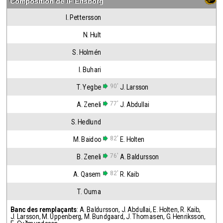
Composition de
IF Elfsborg
I. Pettersson
N. Hult
S. Holmén
I. Buhari
90'
T. Yegbe
J. Larsson
77'
A. Zeneli
J. Abdullai
S. Hedlund
82'
M. Baidoo
E. Holten
76'
B. Zeneli
A. Baldursson
82'
A. Qasem
R. Kaib
T. Ouma
Banc des remplaçants
:
A. Baldursson
,
J. Abdullai
,
E. Holten
,
R. Kaib
,
J. Larsson
,
M. Uppenberg
,
M. Bundgaard
,
J. Thomasen
,
G. Henriksson
,