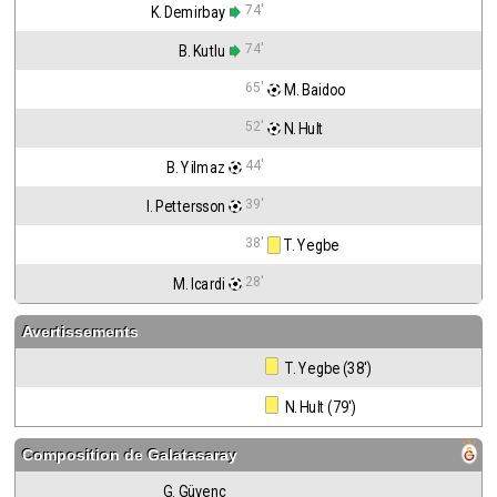
74'
K. Demirbay
74'
B. Kutlu
65'
 M. Baidoo
52'
 N. Hult
44'
B. Yilmaz
39'
I. Pettersson
38'
 T. Yegbe
28'
M. Icardi
Avertissements
 T. Yegbe (38')
 N. Hult (79')
Composition de
Galatasaray
G. Güvenç