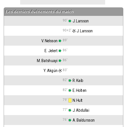
Les derniers événements du match
90'
 J. Larsson
90+2'
 J. Larsson
89'
V. Nelsson
86'
E. Jelert
86'
M. Batshuayi
83'
Y. Akgün
82'
 R. Kaib
82'
 E. Holten
79'
 N. Hult
77'
 J. Abdullai
76'
 A. Baldursson