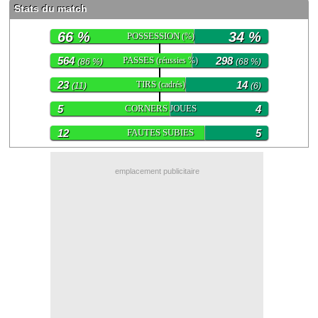
Stats du match
Contact / Signaler un bug
66 %
34 %
POSSESSION
(%)
Recrutement Maxifoot
564
PASSES
298
(réussies %)
(86 %)
(68 %)
Mentions légales
23
TIRS
14
(cadrés)
(11)
(6)
site web Maxifoot.fr
5
CORNERS JOUES
4
12
FAUTES SUBIES
5
emplacement publicitaire