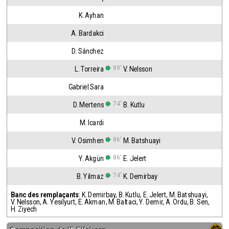
K. Ayhan
A. Bardakci
D. Sánchez
89'
L. Torreira
V. Nelsson
Gabriel Sara
74'
D. Mertens
B. Kutlu
M. Icardi
86'
V. Osimhen
M. Batshuayi
86'
Y. Akgün
E. Jelert
74'
B. Yilmaz
K. Demirbay
Banc des remplaçants
:
K. Demirbay
,
B. Kutlu
,
E. Jelert
,
M. Batshuayi
,
V. Nelsson
,
A. Yesilyurt
,
E. Akman
,
M. Baltaci
,
Y. Demir
,
A. Ordu
,
B. Sen
,
H. Ziyech