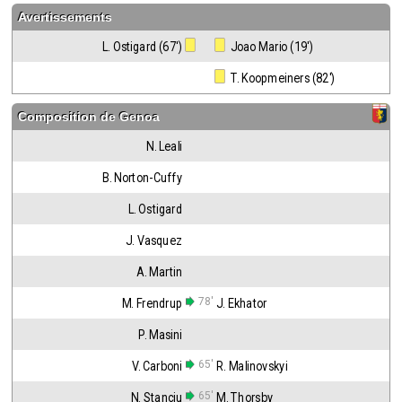
Avertissements
L. Ostigard (67')
 Joao Mario (19')
 T. Koopmeiners (82')
Composition de
Genoa
N. Leali
B. Norton-Cuffy
L. Ostigard
J. Vasquez
A. Martin
78'
M. Frendrup
J. Ekhator
P. Masini
65'
V. Carboni
R. Malinovskyi
65'
N. Stanciu
M. Thorsby