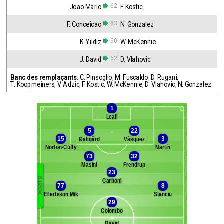
62'
Joao Mario
F. Kostic
83'
F. Conceicao
N. Gonzalez
90'
K. Yildiz
W. McKennie
62'
J. David
D. Vlahovic
Banc des remplaçants
:
C. Pinsoglio
,
M. Fuscaldo
,
D. Rugani
,
T. Koopmeiners
,
V. Adzic
,
F. Kostic
,
W. McKennie
,
D. Vlahovic
,
N. Gonzalez