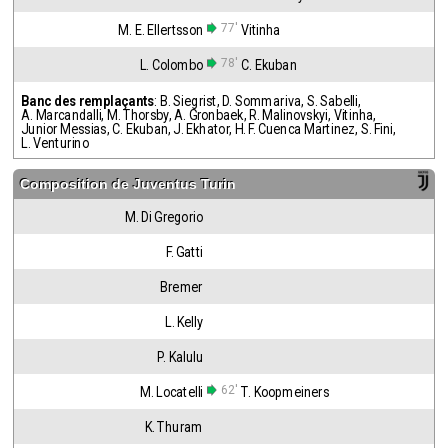
77'
M. E. Ellertsson
Vitinha
78'
L. Colombo
C. Ekuban
Banc des remplaçants
:
B. Siegrist
,
D. Sommariva
,
S. Sabelli
,
A. Marcandalli
,
M. Thorsby
,
A. Gronbaek
,
R. Malinovskyi
,
Vitinha
,
Junior Messias
,
C. Ekuban
,
J. Ekhator
,
H. F. Cuenca Martinez
,
S. Fini
,
L. Venturino
Composition de
Juventus Turin
M. Di Gregorio
F. Gatti
Bremer
L. Kelly
P. Kalulu
62'
M. Locatelli
T. Koopmeiners
K. Thuram