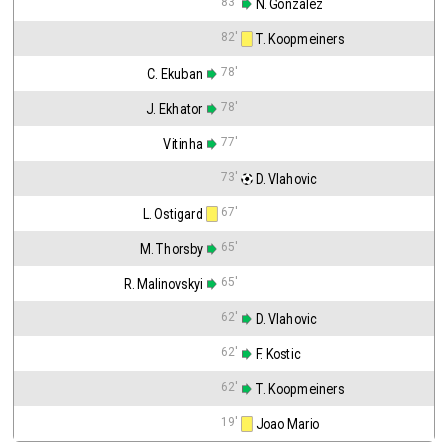
83'
 N. Gonzalez
82'
 T. Koopmeiners
78'
C. Ekuban
78'
J. Ekhator
77'
Vitinha
73'
 D. Vlahovic
67'
L. Ostigard
65'
M. Thorsby
65'
R. Malinovskyi
62'
 D. Vlahovic
62'
 F. Kostic
62'
 T. Koopmeiners
19'
 Joao Mario