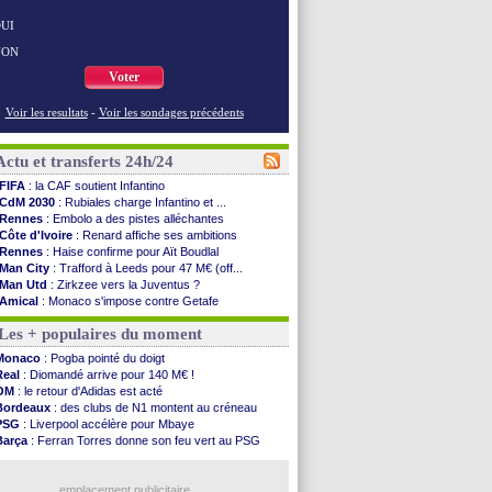
UI
NON
Voter
Voir les resultats
-
Voir les sondages précédents
Actu et transferts 24h/24
FIFA
: la CAF soutient Infantino
CdM 2030
: Rubiales charge Infantino et ...
Rennes
: Embolo a des pistes alléchantes
Côte d'Ivoire
: Renard affiche ses ambitions
Rennes
: Haise confirme pour Aït Boudlal
Man City
: Trafford à Leeds pour 47 M€ (off...
Man Utd
: Zirkzee vers la Juventus ?
Amical
: Monaco s'impose contre Getafe
Nantes
: Der Zakarian et sa relation avec Kita
Les + populaires du moment
OM
: le club prêt à libérer Kondogbia ?
Monaco
: le message touchant d'Akliouche
Monaco
: Pogba pointé du doigt
FIFA
: Tebas en remet une couche
Real
: Diomandé arrive pour 140 M€ !
FIFA
: l'UEFA maintient la pression
OM
: le retour d'Adidas est acté
PSG
: Tebas encense Luis Enrique
Bordeaux
: des clubs de N1 montent au créneau
Real
: Vinicius jusqu'en 2032 (officiel)
PSG
: Liverpool accélère pour Mbaye
Lyon
: Mangala va rejoindre Getafe
Barça
: Ferran Torres donne son feu vert au PSG
OM
: une offre refusée pour Aguerd
PSG
: Luis Enrique satisfait malgré tout
Real
: c'est confirmé pour Vinicius
Man City
: Rodri préfère le Barça au Real !
Troyes
: Junior Diaz jusqu'en 2030 (officiel)
emplacement publicitaire