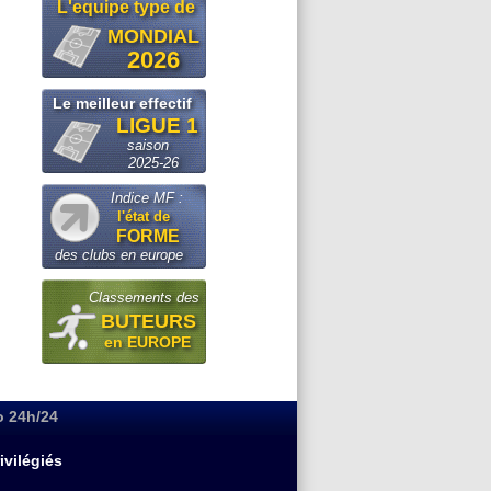
L'equipe type de
MONDIAL
2026
Le meilleur effectif
LIGUE 1
saison
2025-26
Indice MF :
l'état de
FORME
des clubs en europe
Classements des
BUTEURS
en EUROPE
o 24h/24
ivilégiés