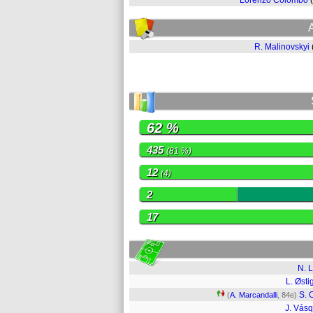
Lorenzo Colombo
R. Malinovskyi
62 %
435
(81 %)
12
(4)
2
17
N. L
L. Østi
S. 
(
A. Marcandalli
, 84e)
J. Vás