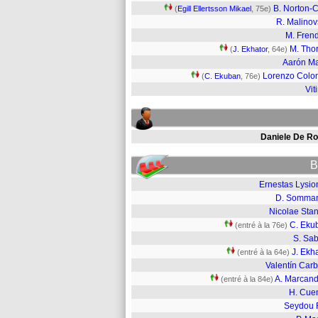
B. Norton-C
(
Egill Ellertsson Mikael
, 75e)
R. Malinov
M. Fren
M. Tho
(
J. Ekhator
, 64e)
Aarón Ma
Lorenzo Col
(
C. Ekuban
, 76e)
Vit
Daniele De Ro
B
Ernestas Lysio
D. Sommar
Nicolae Stan
C. Eku
(entré à la 76e)
S. Sab
J. Ekh
(entré à la 64e)
Valentín Carb
A. Marcand
(entré à la 84e)
H. Cue
Seydou F