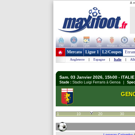
A r
OM
PSG
Lyon
Lille
Monaco
Chelsea
Ma
+ de clubs
Mercato
Ligue 1
L2/Coupes
Etran
Angleterre
|
Espagne
|
Italie
|
Al
Sam. 03 Janvier 2026, 15h00 - ITALIE 
Stade :
Stadio Luigi Ferraris à Genoa |
Spec
GEN
1
10
20
30