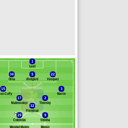
1
Leali
34
5
22
Otoa
Østigård
Vásquez
15
3
ton-Cuffy
Martín
Banc des remplaçants
Genoa
17
2
Malinovskyi
Thorsby
Ellertsson Mikael
32
enturino
Frendrup
29
9
sini
Colombo
Vitinha
ni
uenca
Wendel Meister
Moreo