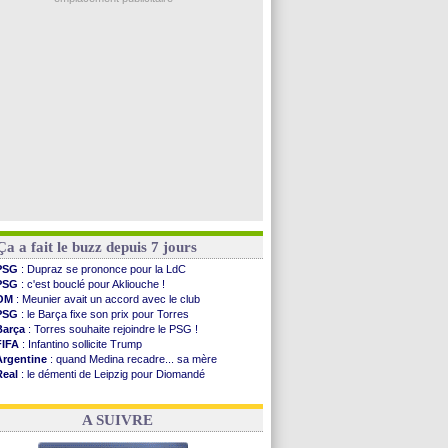
PSG
: Akliouche a signé (officiel)
OM
: une offre pour Bulka
PSG
: contrat signé pour Akliouche
Ouganda
: Owori battu à mort à Kampala
Arsenal
: Arteta veut créer une dynastie
Voir les brèves précédentes
Ça a fait le buzz depuis 7 jours
PSG
: Dupraz se prononce pour la LdC
PSG
: c'est bouclé pour Akliouche !
OM
: Meunier avait un accord avec le club
PSG
: le Barça fixe son prix pour Torres
Barça
: Torres souhaite rejoindre le PSG !
FIFA
: Infantino sollicite Trump
Argentine
: quand Medina recadre... sa mère
Real
: le démenti de Leipzig pour Diomandé
OM
: Paixão attire un 2e club anglais
FIFA
: le conseiller d'Infantino démissionne !
A SUIVRE