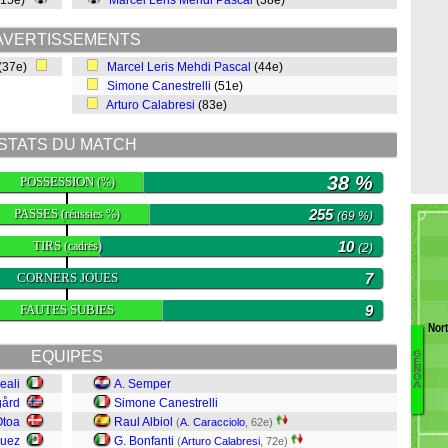
(15e)
Marcel Leris Mehdi Pascal
(38e)
AVERTISSEMENTS
(37e)
Marcel Leris Mehdi Pascal
(44e)
Simone Canestrelli
(51e)
Arturo Calabresi
(83e)
STATS DU MATCH
38 %
POSSESSION
(%)
PASSES
255
(réussies %)
(69 %)
TIRS
10
(cadrés)
(2)
CORNERS JOUES
7
FAUTES SUBIES
9
Nor
EQUIPES
G
E
N
O
eali
A. Semper
V
A
gård
Simone Canestrelli
Ma
Otoa
Raul Albiol
Fi
(
A. Caracciolo
, 62e)
C
quez
G. Bonfanti
(
Arturo Calabresi
, 72e)