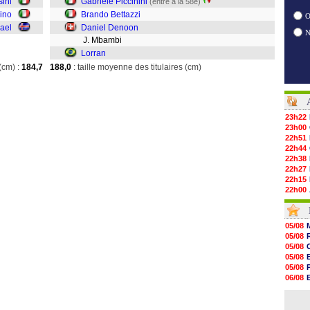
sini
Gabriele Piccinini
(entré à la 58e)
ino
Brando Bettazzi
O
kael
Daniel Denoon
J. Mbambi
Lorran
(cm) :
184,7
188,0
: taille moyenne des titulaires (cm)
23h22
23h00
22h51
22h44
22h38
22h27
22h15
22h00
21h48
21h39
21h26
05/08
21h05
05/08
20h47
05/08
20h30
05/08
20h18
05/08
20h04
06/08
19h47
06/08
19h34
06/08
19h14