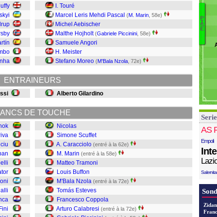
M
uffy
I. Touré
C
skyi
Marcel Leris Mehdi Pascal
(
M. Marin
, 58e)
P
Lo
I
drup
Michel Aebischer
S
E
Sa
rsby
Malthe Hojholt
(
Gabriele Piccinini
, 58e)
D
E
rtín
Samuele Angori
Be
S
ombo
H. Meister
Pi
S
inha
Stefano Moreo
(
M'Bala Nzola
, 72e)
C
L
C
ENTRAINEURS
T
Nz
ssi
Alberto Gilardino
B
T
ANCS DE TOUCHE
Serie
Ma
nok
Nicolas
C
AS 
iva
Simone Scuffet
Sc
Empoli
ciu
A. Caracciolo
Ni
(entré à la 62e)
Int
ban
M. Marin
(entré à la 58e)
Lazi
elli
Matteo Tramoni
ator
Louis Buffon
Salernit
oni
M'Bala Nzola
(entré à la 72e)
alli
Tomás Esteves
Sond
nca
Francesco Coppola
Zidan
ini
Arturo Calabresi
(entré à la 72e)
Franc