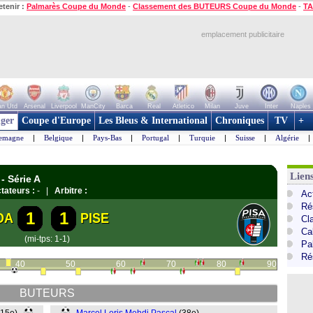
etenir :
Palmarès Coupe du Monde
-
Classement des BUTEURS Coupe du Monde
-
TA
emplacement publicitaire
n Utd
Arsenal
Liverpool
ManCity
Barca
Real
Atletico
Milan
Juve
Inter
Naples
ger
Coupe d'Europe
Les Bleus & International
Chroniques
TV
+
lemagne
|
Belgique
|
Pays-Bas
|
Portugal
|
Turquie
|
Suisse
|
Algérie
|
Liens
- Série A
tateurs :
- |
Arbitre :
Act
Ré
1
1
OA
PISE
Cl
Cal
(mi-tps: 1-1)
Pa
Ré
40
50
60
70
80
90
BUTEURS