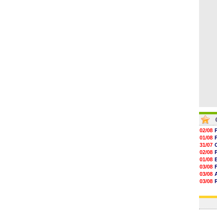
19h06
18h50
18h30
18h20
17h58
02/08
01/08
31/07
02/08
01/08
03/08
03/08
03/08
03/08
31/07