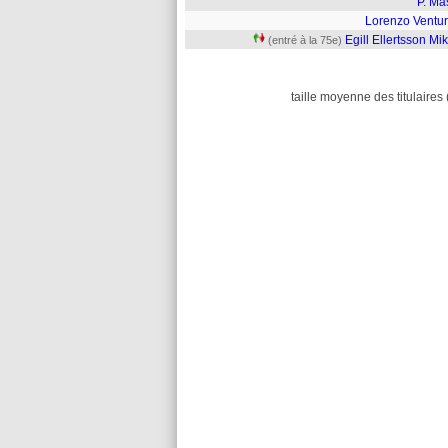
P. Ma
Lorenzo Ventur
Egill Ellertsson Mi
(entré à la 75e)
taille moyenne des titulaires 