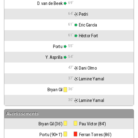
69'
D. van de Beek
64'
 Pedri
61'
 Eric García
61'
 Héctor Fort
55'
Portu
54'
Y. Asprilla
47'
 Dani Olmo
37'
 Lamine Yamal
36'
Bryan Gil
30'
 Lamine Yamal
Avertissements
Bryan Gil (36')
 Pau Víctor (84')
Portu (90+1')
 Ferran Torres (86')