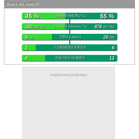
Stats du match
Contact / Signaler un bug
45 %
55 %
POSSESSION
(%)
Recrutement Maxifoot
392
PASSES
476
(réussies %)
(88 %)
(87 %)
Mentions légales
9
TIRS
20
(cadrés)
(4)
(9)
site web Maxifoot.fr
1
CORNERS JOUES
6
4
FAUTES SUBIES
13
emplacement publicitaire