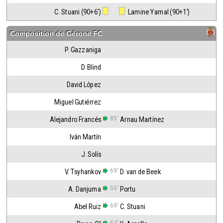
C. Stuani (90+6')
 Lamine Yamal (90+1')
Composition de
Gérone FC
P. Gazzaniga
D. Blind
David López
Miguel Gutiérrez
85'
Alejandro Francés
Arnau Martínez
Iván Martín
J. Solís
69'
V. Tsyhankov
D. van de Beek
55'
A. Danjuma
Portu
69'
Abel Ruiz
C. Stuani