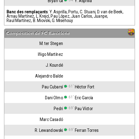
54'
Bryan Gil
Y. Asprilla
Banc des remplaçants
:
Y. Asprilla
,
Portu
,
C. Stuani
,
D. van de Beek
,
Arnau Martínez
,
L. Krejcí
,
Pau López
,
Juan Carlos
,
Juanpe
,
Raul Martínez
,
B. Miovski
,
G. Misehouy
Composition de
FC Barcelone
M. ter Stegen
Iñigo Martínez
J. Koundé
Alejandro Balde
61'
Pau Cubarsí
Héctor Fort
61'
Dani Olmo
Eric García
69'
Pedri
Pau Víctor
Marc Casadó
69'
R. Lewandowski
Ferran Torres