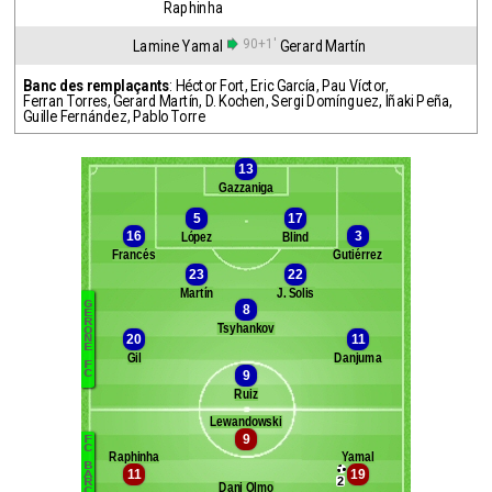
Raphinha
90+1'
Lamine Yamal
Gerard Martín
Banc des remplaçants
:
Héctor Fort
,
Eric García
,
Pau Víctor
,
Ferran Torres
,
Gerard Martín
,
D. Kochen
,
Sergi Domínguez
,
Iñaki Peña
,
Guille Fernández
,
Pablo Torre