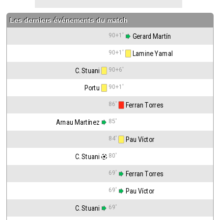
Les derniers événements du match
90+1'
 Gerard Martín
90+1'
 Lamine Yamal
90+6'
C. Stuani
90+1'
Portu
86'
 Ferran Torres
85'
Arnau Martínez
84'
 Pau Víctor
80'
C. Stuani
69'
 Ferran Torres
69'
 Pau Víctor
69'
C. Stuani