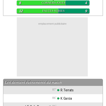
8
CORNERS JOUES
4
Contact / Signaler un bug
12
FAUTES SUBIES
9
Recrutement Maxifoot
Mentions légales
emplacement publicitaire
site web Maxifoot.fr
Les derniers événements du match
87'
 R. Terrats
86'
 K. Garcia