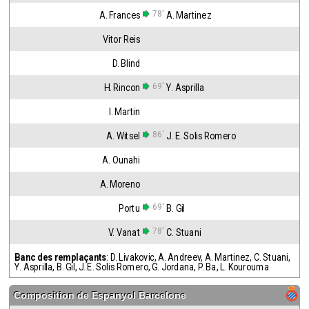
78'
A. Frances
A. Martinez
Vitor Reis
D. Blind
69'
H. Rincon
Y. Asprilla
I. Martin
86'
A. Witsel
J. E. Solis Romero
A. Ounahi
A. Moreno
69'
Portu
B. Gil
78'
V. Vanat
C. Stuani
Banc des remplaçants
:
D. Livakovic
,
A. Andreev
,
A. Martinez
,
C. Stuani
,
Y. Asprilla
,
B. Gil
,
J. E. Solis Romero
,
G. Jordana
,
P. Ba
,
L. Kourouma
Composition de
Espanyol Barcelone