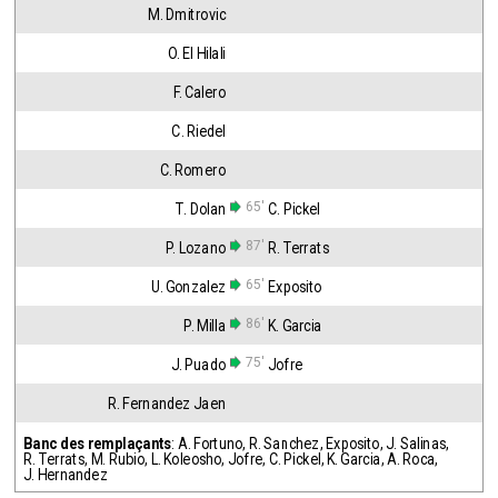
M. Dmitrovic
O. El Hilali
F. Calero
C. Riedel
C. Romero
65'
T. Dolan
C. Pickel
87'
P. Lozano
R. Terrats
65'
U. Gonzalez
Exposito
86'
P. Milla
K. Garcia
75'
J. Puado
Jofre
R. Fernandez Jaen
Banc des remplaçants
:
A. Fortuno
,
R. Sanchez
,
Exposito
,
J. Salinas
,
R. Terrats
,
M. Rubio
,
L. Koleosho
,
Jofre
,
C. Pickel
,
K. Garcia
,
A. Roca
,
J. Hernandez