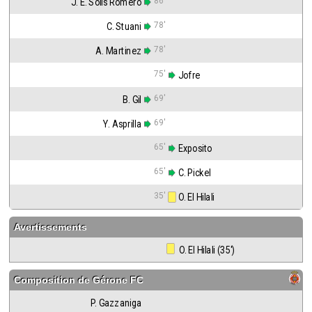
86'
J. E. Solis Romero
78'
C. Stuani
78'
A. Martinez
75'
 Jofre
69'
B. Gil
69'
Y. Asprilla
65'
 Exposito
65'
 C. Pickel
35'
 O. El Hilali
Avertissements
 O. El Hilali (35')
Composition de
Gérone FC
P. Gazzaniga